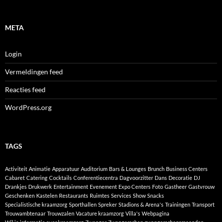
META
Login
Vermeldingen feed
Reacties feed
WordPress.org
TAGS
Activiteit
Animatie
Apparatuur
Auditorium
Bars & Lounges
Brunch
Business Centers
Cabaret
Catering
Cocktails
Conferentiecentra
Dagvoorzitter
Dans
Decoratie
DJ
Drankjes
Drukwerk
Entertainment
Evenement
Expo Centers
Foto
Gastheer
Gastvrouw
Geschenken
Kastelen
Restaurants
Ruimtes
Services
Show
Snacks
Specialistische kraamzorg
Sporthallen
Spreker
Stadions & Arena's
Trainingen
Transport
Trouwambtenaar
Trouwzalen
Vacature kraamzorg
Villa's
Webpagina