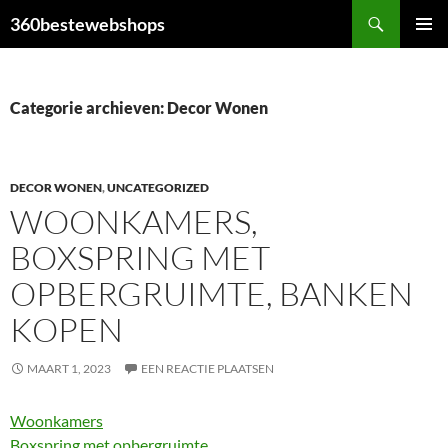
Ga
Zoeken
360bestewebshops
naar
PRIMAI
de
MENU
inhoud
Categorie archieven: Decor Wonen
DECOR WONEN
,
UNCATEGORIZED
WOONKAMERS,
BOXSPRING MET
OPBERGRUIMTE, BANKEN
KOPEN
MAART 1, 2023
EEN REACTIE PLAATSEN
Woonkamers
Boxspring met opbergruimte