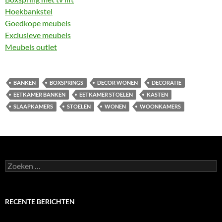
Hoekbankstel
Goedkope meubels
Exclusieve meubels
Meubels outlet
BANKEN
BOXSPRINGS
DECOR WONEN
DECORATIE
EETKAMER BANKEN
EETKAMER STOELEN
KASTEN
SLAAPKAMERS
STOELEN
WONEN
WOONKAMERS
Zoeken
naar:
RECENTE BERICHTEN