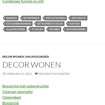
Combineer functie en stijl
BANKEN
BOXSPRINGS
DECOR WONEN
DECORATIE
EETKAMER BANKEN
EETKAMER STOELEN
KASTEN
SLAAPKAMERS
STOELEN
WONEN
WOONKAMERS
DECOR WONEN
,
UNCATEGORIZED
DECOR WONEN
FEBRUARI 21, 2023
EEN REACTIE PLAATSEN
Boxspring met opbergruimte
Visgraat salontafel
Opbergbed
Boxspring