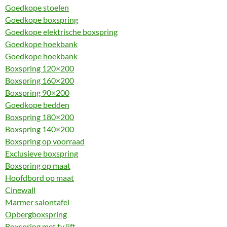
Goedkope stoelen
Goedkope boxspring
Goedkope elektrische boxspring
Goedkope hoekbank
Goedkope hoekbank
Boxspring 120×200
Boxspring 160×200
Boxspring 90×200
Goedkope bedden
Boxspring 180×200
Boxspring 140×200
Boxspring op voorraad
Exclusieve boxspring
Boxspring op maat
Hoofdbord op maat
Cinewall
Marmer salontafel
Opbergboxspring
Boxspring met tv lift