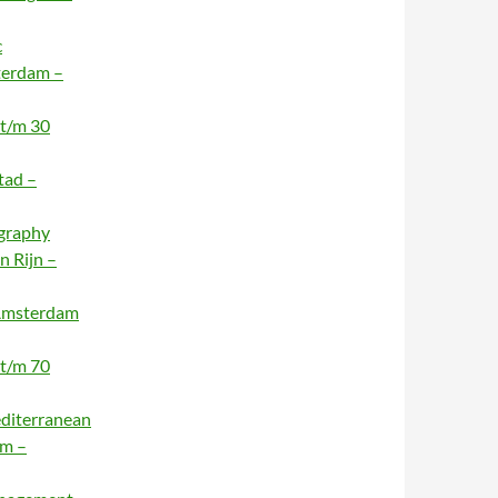
c
terdam –
 t/m 30
tad –
ography
n Rijn –
 Amsterdam
 t/m 70
editerranean
am –