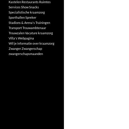
Kastelen
Restaurants
Ruimtes
Services
Show
Snacks
Specialistische kraamzorg
Sporthallen
Spreker
Stadions & Arena's
Trainingen
Transport
Trouwambtenaar
Trouwzalen
Vacature kraamzorg
Villa's
Webpagina
Wil je informatie over kraamzorg
Zwanger
Zwangerschap
zwangerschapsmaanden