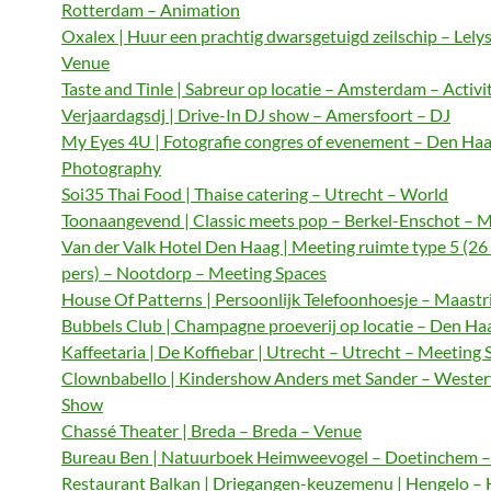
Rotterdam – Animation
Oxalex | Huur een prachtig dwarsgetuigd zeilschip – Lely
Venue
Taste and Tinle | Sabreur op locatie – Amsterdam – Activi
Verjaardagsdj | Drive-In DJ show – Amersfoort – DJ
My Eyes 4U | Fotografie congres of evenement – Den Haa
Photography
Soi35 Thai Food | Thaise catering – Utrecht – World
Toonaangevend | Classic meets pop – Berkel-Enschot – M
Van der Valk Hotel Den Haag | Meeting ruimte type 5 (26
pers) – Nootdorp – Meeting Spaces
House Of Patterns | Persoonlijk Telefoonhoesje – Maastri
Bubbels Club | Champagne proeverij op locatie – Den Haa
Kaffeetaria | De Koffiebar | Utrecht – Utrecht – Meeting 
Clownbabello | Kindershow Anders met Sander – Wester
Show
Chassé Theater | Breda – Breda – Venue
Bureau Ben | Natuurboek Heimweevogel – Doetinchem – 
Restaurant Balkan | Driegangen-keuzemenu | Hengelo – 