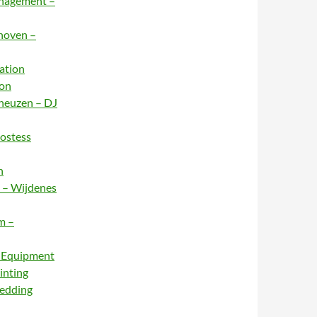
anagement –
dhoven –
ation
ion
rneuzen – DJ
Hostess
n
e – Wijdenes
m –
– Equipment
inting
Wedding