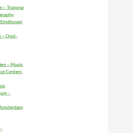
n – Training
ography
– Eindhoven
n – Oost-
rlen – Music
nce Centers
sic
sum –
– Amsterdam
 –