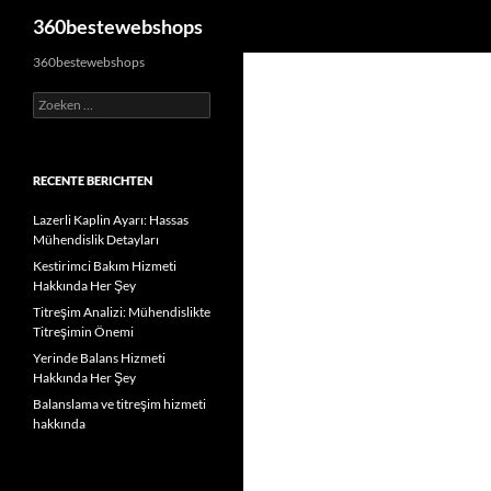
Zoeken
360bestewebshops
Ga
360bestewebshops
naar
Zoeken
de
naar:
inhoud
RECENTE BERICHTEN
Lazerli Kaplin Ayarı: Hassas
Mühendislik Detayları
Kestirimci Bakım Hizmeti
Hakkında Her Şey
Titreşim Analizi: Mühendislikte
Titreşimin Önemi
Yerinde Balans Hizmeti
Hakkında Her Şey
Balanslama ve titreşim hizmeti
hakkında