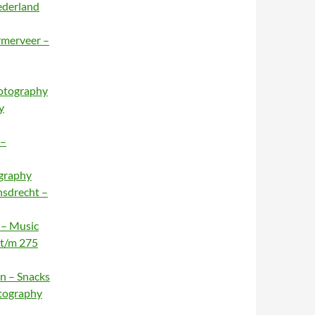
ederland
rmerveer –
hotography
y
 –
ography
nsdrecht –
 – Music
 t/m 275
n – Snacks
otography