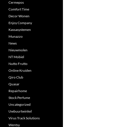
Cermepos
Comfort Time
Decor Wonen
Enjoy Company
Kassasystemen
Munazzo
News
Nieuwmolen
NT Mobiel
Nutto Frutto
Online Kruiden
Qiro Club
Quasar
Repairhome
Stock Perfume
Uncategorized
Uwbuurtwinkel
Virus Track Solutions
Wentsy