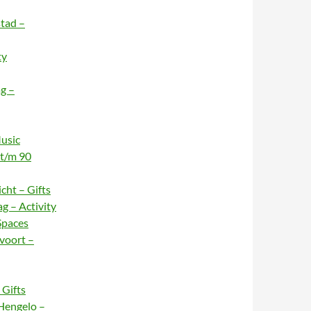
stad –
ty
g –
usic
 t/m 90
cht – Gifts
g – Activity
Spaces
voort –
Gifts
Hengelo –