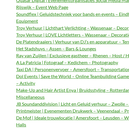
Quasar Digital | Evenementorganisaties Social Media M
Rijswijk – Event Web Page
Soundflex | Geluidstechniek voor bands en events – Ein
Equipment
Troy Verhuur | Lichthart Verlichting – Wassenaar – Decor
Troy Verhuur | LOVE Lichtletters – Wassenaar – Decorat
De Platendraaiers | Verhuur van DJ’s en apparatuur – Te
Het Stadshuys – Assen – Bars & Lounges
Ray van Zuijlen | Exclusieve gastheer – Rhenen – Host / 
A La Patricia | Fotograaf – Kedichem – Photography
Taxi DA | Personenvervoer – Amersfoort – Transportatio
Dol Events | Save the World – Online Teambuilding Gam
– Activity
Make-Up and Hair Artist Enya | Bruidsstyling – Rotterda
Miscellaneous
JB Soundanddivision | Licht en Geluid verhuur – Zwolle 
Printmeister | Evenementen Drukwerk – Veenendaal – Pr
De Mof | Ideale trouwlocatie | Amersfoort – Leusden – 
Halls