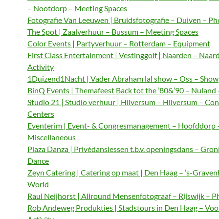
– Nootdorp – Meeting Spaces
Fotografie Van Leeuwen | Bruidsfotografie – Duiven – P
The Spot | Zaalverhuur – Bussum – Meeting Spaces
Color Events | Partyverhuur – Rotterdam – Equipment
First Class Entertainment | Vestinggolf | Naarden – Naar
Activity
1Duizend1Nacht | Vader Abraham lal show – Oss – Show
BinQ Events | Themafeest Back tot the ’80&’90 – Nuland
Studio 21 | Studio verhuur | Hilversum – Hilversum – Co
Centers
Eventerim | Event- & Congresmanagement – Hoofddorp 
Miscellaneous
Plaza Danza | Privédanslessen t.b.v. openingsdans – Gron
Dance
Zeyn Catering | Catering op maat | Den Haag – ‘s-Graven
World
Raul Neijhorst | Allround Mensenfotograaf – Rijswijk – 
Rob Andeweg Produkties | Stadstours in Den Haag – Voo