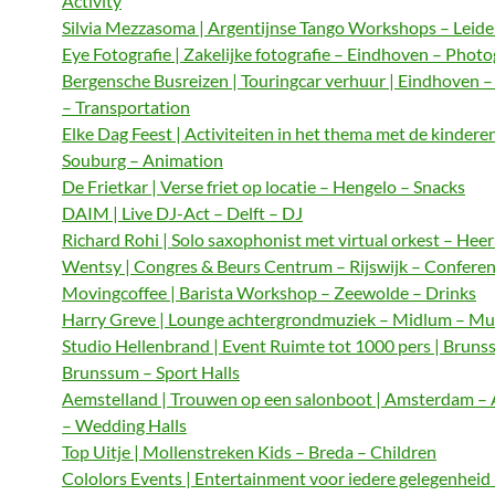
Activity
Silvia Mezzasoma | Argentijnse Tango Workshops – Leide
Eye Fotografie | Zakelijke fotografie – Eindhoven – Phot
Bergensche Busreizen | Touringcar verhuur | Eindhoven 
– Transportation
Elke Dag Feest | Activiteiten in het thema met de kindere
Souburg – Animation
De Frietkar | Verse friet op locatie – Hengelo – Snacks
DAIM | Live DJ-Act – Delft – DJ
Richard Rohi | Solo saxophonist met virtual orkest – Hee
Wentsy | Congres & Beurs Centrum – Rijswijk – Confere
Movingcoffee | Barista Workshop – Zeewolde – Drinks
Harry Greve | Lounge achtergrondmuziek – Midlum – Mu
Studio Hellenbrand | Event Ruimte tot 1000 pers | Bruns
Brunssum – Sport Halls
Aemstelland | Trouwen op een salonboot | Amsterdam 
– Wedding Halls
Top Uitje | Mollenstreken Kids – Breda – Children
Cololors Events | Entertainment voor iedere gelegenheid