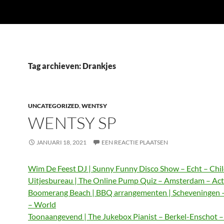
Tag archieven: Drankjes
UNCATEGORIZED
,
WENTSY
WENTSY SP
JANUARI 18, 2021
EEN REACTIE PLAATSEN
Wim De Feest DJ | Sunny Funny Disco Show – Echt – Chi
Uitjesbureau | The Online Pump Quiz – Amsterdam – Act
Boomerang Beach | BBQ arrangementen | Scheveningen 
– World
Toonaangevend | The Jukebox Pianist – Berkel-Enschot 