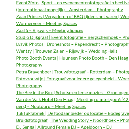
Event2foto | Sport – en evenementenfotografie in heel N
(internationaal mogelijk) – Amsterdam – Photography
Zaan Prinses | Vergaderen of BBQ tijdens het varen | Wo
Wormerveer – Meeting Spaces
Zaal 5 – Rijswijk – Meeting Spaces
Studio Dijkgraaf | Event fotografie – Bergschenhoek – P
Lysvik Photos | Droneshots – Papendrecht – Photograph
Wentsy | Trouwen Zalen – Rijswijk – Wedding Halls
Photo Booth Events | Huur een Photo Booth – Den Haag
Photography
Petra Bravenboer | Trouwfotograaf – Rotterdam – Phot
Fotovrouwtje | Fotograaf voor iedere gelegenheid – Woe
Photography
The Bee in the Box | Schotse en Ierse muziek – Groningen
Van der Valk Hotel Den Haag | Meeting ruimte type 6 (42
pers) – Nootdorp – Meeting Spaces
TukTukfabriek | De foodaanbieder op locatie – Bodegrave
Bruidsfotograaf | The Wedding Story – Noordhoek – Ph
DJ Senga | Allround Female DJ – Apeldoorn – DJ