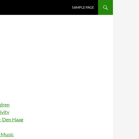
SAMPLE PAGE
ldren
ivity
– Den Haag
– Music