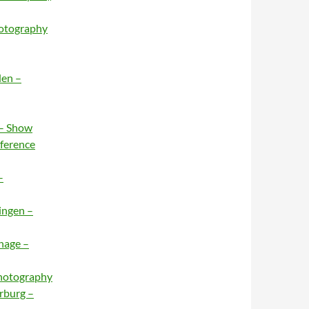
hotography
den –
 – Show
nference
–
ingen –
hage –
Photography
rburg –