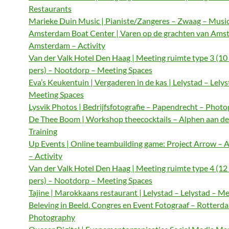
Restaurants
Marieke Duin Music | Pianiste/Zangeres – Zwaag – Musi
Amsterdam Boat Center | Varen op de grachten van Ams
Amsterdam – Activity
Van der Valk Hotel Den Haag | Meeting ruimte type 3 (10
pers) – Nootdorp – Meeting Spaces
Eva’s Keukentuin | Vergaderen in de kas | Lelystad – Lelys
Meeting Spaces
Lysvik Photos | Bedrijfsfotografie – Papendrecht – Phot
De Thee Boom | Workshop theecocktails – Alphen aan de
Training
Up Events | Online teambuilding game: Project Arrow –
– Activity
Van der Valk Hotel Den Haag | Meeting ruimte type 4 (12
pers) – Nootdorp – Meeting Spaces
Tajine | Marokkaans restaurant | Lelystad – Lelystad – M
Beleving in Beeld. Congres en Event Fotograaf – Rotterd
Photography