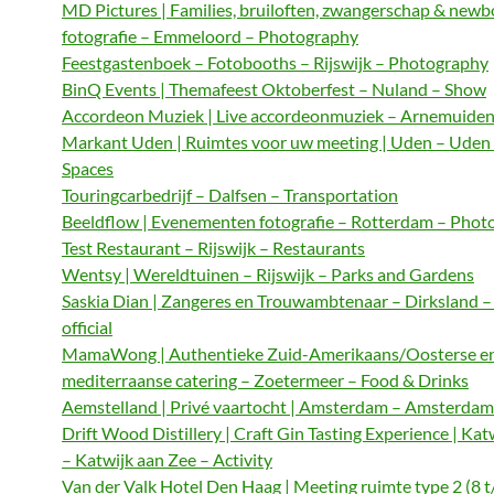
MD Pictures | Families, bruiloften, zwangerschap & newb
fotografie – Emmeloord – Photography
Feestgastenboek – Fotobooths – Rijswijk – Photography
BinQ Events | Themafeest Oktoberfest – Nuland – Show
Accordeon Muziek | Live accordeonmuziek – Arnemuiden
Markant Uden | Ruimtes voor uw meeting | Uden – Uden
Spaces
Touringcarbedrijf – Dalfsen – Transportation
Beeldflow | Evenementen fotografie – Rotterdam – Phot
Test Restaurant – Rijswijk – Restaurants
Wentsy | Wereldtuinen – Rijswijk – Parks and Gardens
Saskia Dian | Zangeres en Trouwambtenaar – Dirksland 
official
MamaWong | Authentieke Zuid-Amerikaans/Oosterse e
mediterraanse catering – Zoetermeer – Food & Drinks
Aemstelland | Privé vaartocht | Amsterdam – Amsterdam 
Drift Wood Distillery | Craft Gin Tasting Experience | Kat
– Katwijk aan Zee – Activity
Van der Valk Hotel Den Haag | Meeting ruimte type 2 (8 t