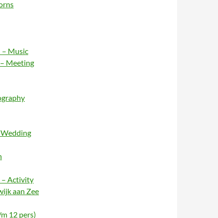
orns
 – Music
 – Meeting
ography
– Wedding
n
– Activity
wijk aan Zee
/m 12 pers)