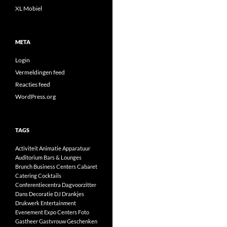
XL Mobiel
META
Login
Vermeldingen feed
Reacties feed
WordPress.org
TAGS
Activiteit
Animatie
Apparatuur
Auditorium
Bars & Lounges
Brunch
Business Centers
Cabaret
Catering
Cocktails
Conferentiecentra
Dagvoorzitter
Dans
Decoratie
DJ
Drankjes
Drukwerk
Entertainment
Evenement
Expo Centers
Foto
Gastheer
Gastvrouw
Geschenken