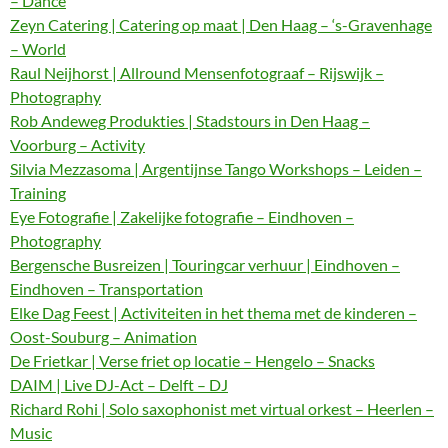
– Dance
Zeyn Catering | Catering op maat | Den Haag – ‘s-Gravenhage
– World
Raul Neijhorst | Allround Mensenfotograaf – Rijswijk –
Photography
Rob Andeweg Produkties | Stadstours in Den Haag –
Voorburg – Activity
Silvia Mezzasoma | Argentijnse Tango Workshops – Leiden –
Training
Eye Fotografie | Zakelijke fotografie – Eindhoven –
Photography
Bergensche Busreizen | Touringcar verhuur | Eindhoven –
Eindhoven – Transportation
Elke Dag Feest | Activiteiten in het thema met de kinderen –
Oost-Souburg – Animation
De Frietkar | Verse friet op locatie – Hengelo – Snacks
DAIM | Live DJ-Act – Delft – DJ
Richard Rohi | Solo saxophonist met virtual orkest – Heerlen –
Music