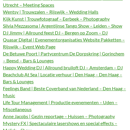
Utrecht – Meeting Spaces
Wentsy | Trouwzalen – Rijswijk – Wedding Halls
Kijk Kunst | Trouwfotograaf – Eerbeek – Photography
Silvia Mezzasoma | Argentijnse Tango Show – Leiden – Show
DJ Jimmy | Allround feest DJ – Bergen op Zoom – DJ
Quasar Digital | Evenementorganisaties Website Pakketten –
Rijswijk – Event Web Page
De Betuwe Poort | Partycentrum De Dorpskring | Gorinchem
– Beesd – Bars & Lounges
Happy Wedding DJ | Allround bruiloft DJ – Amsterdam – DJ
Beachclub At Sea | Locatie verhuur | Den Haag – Den Haag –
Bars & Lounges
Feelings Band | Beste Coverband van Nederland – Den Haag –
Music
Life Tour Management | Productie evenementen – Uden –
Miscellaneous
Anne Jacobs | Gezin reportage – Huissen – Photography
Mystery FX | Spectaculaire lasershows en special effects –