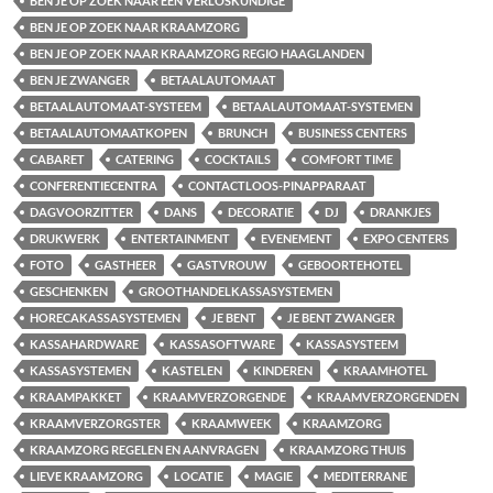
BEN JE OP ZOEK NAAR EEN VERLOSKUNDIGE
BEN JE OP ZOEK NAAR KRAAMZORG
BEN JE OP ZOEK NAAR KRAAMZORG REGIO HAAGLANDEN
BEN JE ZWANGER
BETAALAUTOMAAT
BETAALAUTOMAAT-SYSTEEM
BETAALAUTOMAAT-SYSTEMEN
BETAALAUTOMAATKOPEN
BRUNCH
BUSINESS CENTERS
CABARET
CATERING
COCKTAILS
COMFORT TIME
CONFERENTIECENTRA
CONTACTLOOS-PINAPPARAAT
DAGVOORZITTER
DANS
DECORATIE
DJ
DRANKJES
DRUKWERK
ENTERTAINMENT
EVENEMENT
EXPO CENTERS
FOTO
GASTHEER
GASTVROUW
GEBOORTEHOTEL
GESCHENKEN
GROOTHANDELKASSASYSTEMEN
HORECAKASSASYSTEMEN
JE BENT
JE BENT ZWANGER
KASSAHARDWARE
KASSASOFTWARE
KASSASYSTEEM
KASSASYSTEMEN
KASTELEN
KINDEREN
KRAAMHOTEL
KRAAMPAKKET
KRAAMVERZORGENDE
KRAAMVERZORGENDEN
KRAAMVERZORGSTER
KRAAMWEEK
KRAAMZORG
KRAAMZORG REGELEN EN AANVRAGEN
KRAAMZORG THUIS
LIEVE KRAAMZORG
LOCATIE
MAGIE
MEDITERRANE