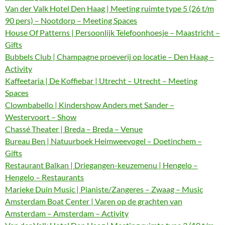
Van der Valk Hotel Den Haag | Meeting ruimte type 5 (26 t/m
90 pers) – Nootdorp – Meeting Spaces
House Of Patterns | Persoonlijk Telefoonhoesje – Maastricht –
Gifts
Bubbels Club | Champagne proeverij op locatie – Den Haag –
Activity
Kaffeetaria | De Koffiebar | Utrecht – Utrecht – Meeting
Spaces
Clownbabello | Kindershow Anders met Sander –
Westervoort – Show
Chassé Theater | Breda – Breda – Venue
Bureau Ben | Natuurboek Heimweevogel – Doetinchem –
Gifts
Restaurant Balkan | Driegangen-keuzemenu | Hengelo –
Hengelo – Restaurants
Marieke Duin Music | Pianiste/Zangeres – Zwaag – Music
Amsterdam Boat Center | Varen op de grachten van
Amsterdam – Amsterdam – Activity