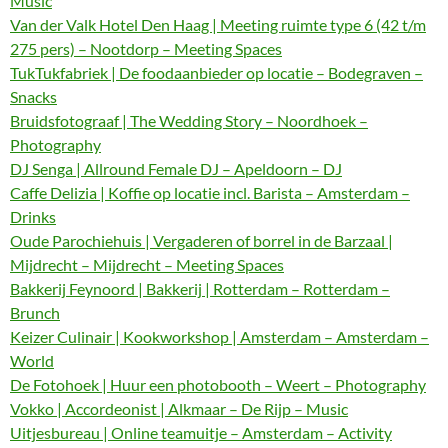
Music
Van der Valk Hotel Den Haag | Meeting ruimte type 6 (42 t/m
275 pers) – Nootdorp – Meeting Spaces
TukTukfabriek | De foodaanbieder op locatie – Bodegraven –
Snacks
Bruidsfotograaf | The Wedding Story – Noordhoek –
Photography
DJ Senga | Allround Female DJ – Apeldoorn – DJ
Caffe Delizia | Koffie op locatie incl. Barista – Amsterdam –
Drinks
Oude Parochiehuis | Vergaderen of borrel in de Barzaal |
Mijdrecht – Mijdrecht – Meeting Spaces
Bakkerij Feynoord | Bakkerij | Rotterdam – Rotterdam –
Brunch
Keizer Culinair | Kookworkshop | Amsterdam – Amsterdam –
World
De Fotohoek | Huur een photobooth – Weert – Photography
Vokko | Accordeonist | Alkmaar – De Rijp – Music
Uitjesbureau | Online teamuitje – Amsterdam – Activity