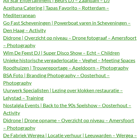
All Star Entertainment | Beurs DJ – Zaandam – DJ
Aceituna Catering | Tapas Favorito – Rotterdam –
Mediterranean
Go Fast Scheveningen | Powerboat varen in Scheveningen –
Den Haag – Activity
Didrone | Overzicht op niveau – Drone fotograaf – Amersfoort
– Photography
Wim De Feest DJ | Super Disco Show – Echt – Children
Unieke historische vergaderlocatie – Veghel – Meeting Spaces
Roodhuizen | Trouwreportage – Apeldoorn – Photography
BSA Foto | Branding Photography – Oosterhout –
Photography
Uurwerk Specialisten | Lezing over klokken restauratie –
Lelystad – Training
Nostalgia Events | Back to the 90s Spelshow – Oosterhout –
Activity
Didrone | Drone opname – Overzicht op niveau – Amersfoort
– Photography
De Fabriek Wergea | Locatie verhuur | Leeuwarden – Wergea –