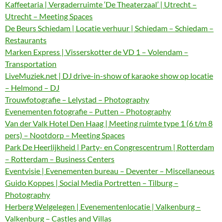
Kaffeetaria | Vergaderruimte ‘De Theaterzaal’ | Utrecht –
Utrecht – Meeting Spaces
De Beurs Schiedam | Locatie verhuur | Schiedam – Schiedam –
Restaurants
Marken Express | Visserskotter de VD 1 – Volendam –
Transportation
LiveMuziek.net | DJ drive-in-show of karaoke show op locatie
– Helmond – DJ
Trouwfotografie – Lelystad – Photography
Evenementen fotografie – Putten – Photography
Van der Valk Hotel Den Haag | Meeting ruimte type 1 (6 t/m 8
pers) – Nootdorp – Meeting Spaces
Park De Heerlijkheid | Party- en Congrescentrum | Rotterdam
– Rotterdam – Business Centers
Eventvisie | Evenementen bureau – Deventer – Miscellaneous
Guido Koppes | Social Media Portretten – Tilburg –
Photography
Herberg Welgelegen | Evenementenlocatie | Valkenburg –
Valkenburg – Castles and Villas