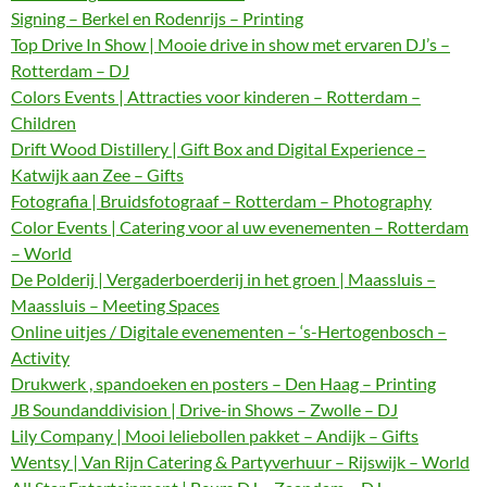
Signing – Berkel en Rodenrijs – Printing
Top Drive In Show | Mooie drive in show met ervaren DJ’s –
Rotterdam – DJ
Colors Events | Attracties voor kinderen – Rotterdam –
Children
Drift Wood Distillery | Gift Box and Digital Experience –
Katwijk aan Zee – Gifts
Fotografia | Bruidsfotograaf – Rotterdam – Photography
Color Events | Catering voor al uw evenementen – Rotterdam
– World
De Polderij | Vergaderboerderij in het groen | Maassluis –
Maassluis – Meeting Spaces
Online uitjes / Digitale evenementen – ‘s-Hertogenbosch –
Activity
Drukwerk , spandoeken en posters – Den Haag – Printing
JB Soundanddivision | Drive-in Shows – Zwolle – DJ
Lily Company | Mooi leliebollen pakket – Andijk – Gifts
Wentsy | Van Rijn Catering & Partyverhuur – Rijswijk – World