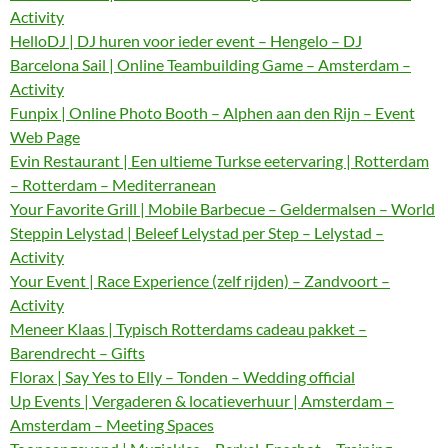
Activity
HelloDJ | DJ huren voor ieder event – Hengelo – DJ
Barcelona Sail | Online Teambuilding Game – Amsterdam –
Activity
Funpix | Online Photo Booth – Alphen aan den Rijn – Event
Web Page
Evin Restaurant | Een ultieme Turkse eetervaring | Rotterdam
– Rotterdam – Mediterranean
Your Favorite Grill | Mobile Barbecue – Geldermalsen – World
Steppin Lelystad | Beleef Lelystad per Step – Lelystad –
Activity
Your Event | Race Experience (zelf rijden) – Zandvoort –
Activity
Meneer Klaas | Typisch Rotterdams cadeau pakket –
Barendrecht – Gifts
Florax | Say Yes to Elly – Tonden – Wedding official
Up Events | Vergaderen & locatieverhuur | Amsterdam –
Amsterdam – Meeting Spaces