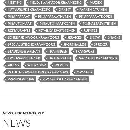
MEETING
MELD JE AAN VOOR KRAAMZORG
MUZIEK
NATUURLIJKE KRAAMZORG
ORKEST
PARKEN & TUINEN
PINAPPARAAT
PINAPPARAATHUREN
PINAPPARAATKOPEN
PINAUTOMAAT
PINAUTOMAATKOPEN
POSKASSASYSTEMEN
RESTAURANTS
RETAILKASSASYSTEMEN
RUIMTES
SCHRIJF JE IN VOOR KRAAMZORG
SERVICES
SHOW
SNACKS
SPECIALISTISCHE KRAAMZORG
SPORTHALLEN
SPREKER
STADIONS & ARENA'S
TRAININGEN
TRANSPORT
TROUWAMBTENAAR
TROUWZALEN
VACATURE KRAAMZORG
VILLA'S
WEBPAGINA
WERELD
WIL JE INFORMATIE OVER KRAAMZORG
ZWANGER
ZWANGERSCHAP
ZWANGERSCHAPSMAANDEN
NEWS
,
UNCATEGORIZED
NEWS