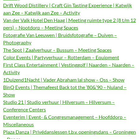
Drift Wood Distillery | Craft Gin Tasting Experience | Katwijk
aan Zee – Katwijk aan Zee – Activity
Van der Valk Hotel Den Haag | Meeting ruimte type 2 (8 t/m 12
pers) – Nootdorp – Meeting Spaces
Fotografie Van Leeuwen | Bruidsfotografie – Duiven –
Photography
The Spot | Zaalverhuur – Bussum – Meeting Spaces
Color Events | Partyverhuur – Rotterdam – Equipment
First Class Entertainment | Vestinggolf | Naarden – Naarden –
Activity
1Duizend1Nacht | Vader Abraham lal show – Oss – Show
BinQ Events | Themafeest Back tot the ’80&’90 – Nuland –
Show
Studio 21 | Studio verhuur | Hilversum – Hilversum –
Conference Centers
Eventerim | Event- & Congresmanagement – Hoofddorp –
Miscellaneous
Plaza Danza | Privédanslessen t.b.v. openingsdans – Groningen