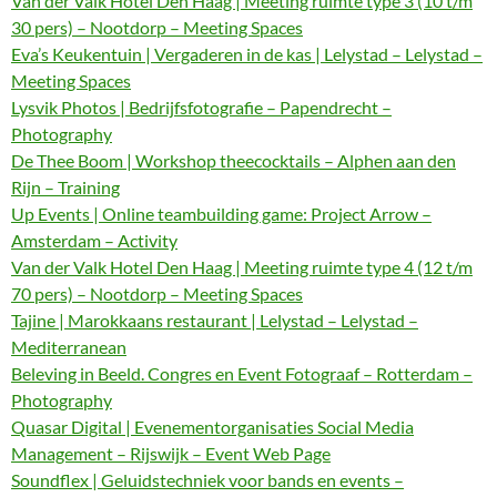
Van der Valk Hotel Den Haag | Meeting ruimte type 3 (10 t/m
30 pers) – Nootdorp – Meeting Spaces
Eva’s Keukentuin | Vergaderen in de kas | Lelystad – Lelystad –
Meeting Spaces
Lysvik Photos | Bedrijfsfotografie – Papendrecht –
Photography
De Thee Boom | Workshop theecocktails – Alphen aan den
Rijn – Training
Up Events | Online teambuilding game: Project Arrow –
Amsterdam – Activity
Van der Valk Hotel Den Haag | Meeting ruimte type 4 (12 t/m
70 pers) – Nootdorp – Meeting Spaces
Tajine | Marokkaans restaurant | Lelystad – Lelystad –
Mediterranean
Beleving in Beeld. Congres en Event Fotograaf – Rotterdam –
Photography
Quasar Digital | Evenementorganisaties Social Media
Management – Rijswijk – Event Web Page
Soundflex | Geluidstechniek voor bands en events –