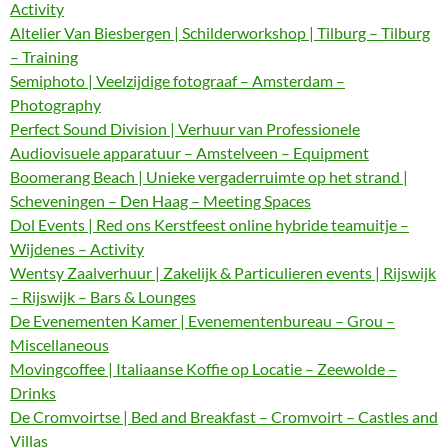
Activity
Altelier Van Biesbergen | Schilderworkshop | Tilburg – Tilburg
– Training
Semiphoto | Veelzijdige fotograaf – Amsterdam –
Photography
Perfect Sound Division | Verhuur van Professionele
Audiovisuele apparatuur – Amstelveen – Equipment
Boomerang Beach | Unieke vergaderruimte op het strand |
Scheveningen – Den Haag – Meeting Spaces
Dol Events | Red ons Kerstfeest online hybride teamuitje –
Wijdenes – Activity
Wentsy Zaalverhuur | Zakelijk & Particulieren events | Rijswijk
– Rijswijk – Bars & Lounges
De Evenementen Kamer | Evenementenbureau – Grou –
Miscellaneous
Movingcoffee | Italiaanse Koffie op Locatie – Zeewolde –
Drinks
De Cromvoirtse | Bed and Breakfast – Cromvoirt – Castles and
Villas