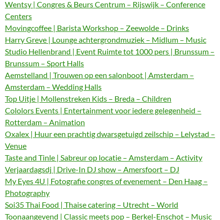
Wentsy | Congres & Beurs Centrum – Rijswijk – Conference
Centers
Movingcoffee | Barista Workshop – Zeewolde – Drinks
Harry Greve | Lounge achtergrondmuziek – Midlum – Music
Studio Hellenbrand | Event Ruimte tot 1000 pers | Brunssum –
Brunssum – Sport Halls
Aemstelland | Trouwen op een salonboot | Amsterdam –
Amsterdam – Wedding Halls
Top Uitje | Mollenstreken Kids – Breda – Children
Cololors Events | Entertainment voor iedere gelegenheid –
Rotterdam – Animation
Oxalex | Huur een prachtig dwarsgetuigd zeilschip – Lelystad –
Venue
Taste and Tinle | Sabreur op locatie – Amsterdam – Activity
Verjaardagsdj | Drive-In DJ show – Amersfoort – DJ
My Eyes 4U | Fotografie congres of evenement – Den Haag –
Photography
Soi35 Thai Food | Thaise catering – Utrecht – World
Toonaangevend | Classic meets pop – Berkel-Enschot – Music