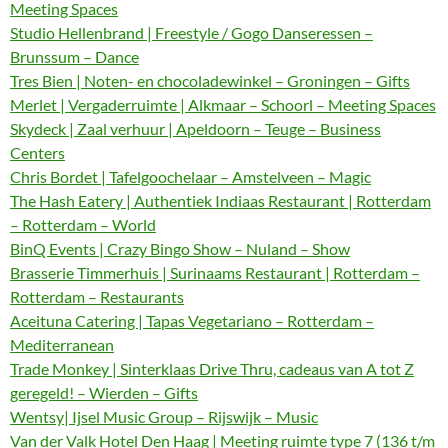
Meeting Spaces
Studio Hellenbrand | Freestyle / Gogo Danseressen –
Brunssum – Dance
Tres Bien | Noten- en chocoladewinkel – Groningen – Gifts
Merlet | Vergaderruimte | Alkmaar – Schoorl – Meeting Spaces
Skydeck | Zaal verhuur | Apeldoorn – Teuge – Business
Centers
Chris Bordet | Tafelgoochelaar – Amstelveen – Magic
The Hash Eatery | Authentiek Indiaas Restaurant | Rotterdam
– Rotterdam – World
BinQ Events | Crazy Bingo Show – Nuland – Show
Brasserie Timmerhuis | Surinaams Restaurant | Rotterdam –
Rotterdam – Restaurants
Aceituna Catering | Tapas Vegetariano – Rotterdam –
Mediterranean
Trade Monkey | Sinterklaas Drive Thru, cadeaus van A tot Z
geregeld! – Wierden – Gifts
Wentsy| Ijsel Music Group – Rijswijk – Music
Van der Valk Hotel Den Haag | Meeting ruimte type 7 (136 t/m