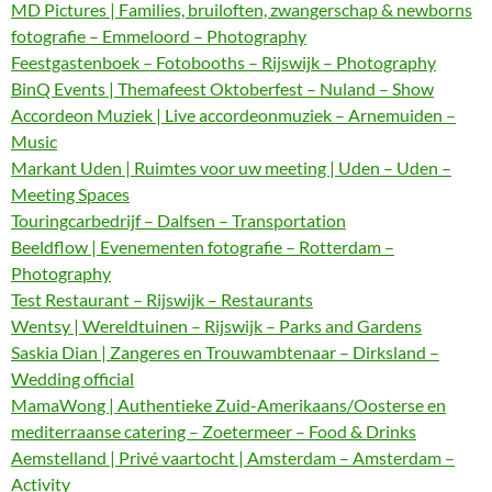
MD Pictures | Families, bruiloften, zwangerschap & newborns
fotografie – Emmeloord – Photography
Feestgastenboek – Fotobooths – Rijswijk – Photography
BinQ Events | Themafeest Oktoberfest – Nuland – Show
Accordeon Muziek | Live accordeonmuziek – Arnemuiden –
Music
Markant Uden | Ruimtes voor uw meeting | Uden – Uden –
Meeting Spaces
Touringcarbedrijf – Dalfsen – Transportation
Beeldflow | Evenementen fotografie – Rotterdam –
Photography
Test Restaurant – Rijswijk – Restaurants
Wentsy | Wereldtuinen – Rijswijk – Parks and Gardens
Saskia Dian | Zangeres en Trouwambtenaar – Dirksland –
Wedding official
MamaWong | Authentieke Zuid-Amerikaans/Oosterse en
mediterraanse catering – Zoetermeer – Food & Drinks
Aemstelland | Privé vaartocht | Amsterdam – Amsterdam –
Activity