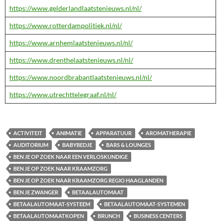
https://www.gelderlandlaatstenieuws.nl/nl/
https://www.rotterdampolitiek.nl/nl/
https://www.arnhemlaatstenieuws.nl/nl/
https://www.drenthelaatstenieuws.nl/nl/
https://www.noordbrabantlaatstenieuws.nl/nl/
https://www.utrechttelegraaf.nl/nl/
ACTIVITEIT
ANIMATIE
APPARATUUR
AROMATHERAPIE
AUDITORIUM
BABYBEDJE
BARS & LOUNGES
BEN JE OP ZOEK NAAR EEN VERLOSKUNDIGE
BEN JE OP ZOEK NAAR KRAAMZORG
BEN JE OP ZOEK NAAR KRAAMZORG REGIO HAAGLANDEN
BEN JE ZWANGER
BETAALAUTOMAAT
BETAALAUTOMAAT-SYSTEEM
BETAALAUTOMAAT-SYSTEMEN
BETAALAUTOMAATKOPEN
BRUNCH
BUSINESS CENTERS