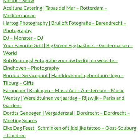
Melick – Show
Aceituna Catering | Tapas del Mar – Rotterdam –
Mediterranean
Hartog Photography | Bruiloft Fotografie – Barendrecht –
Photography
DJ – Monster – DJ
Your Favorite Grill | Big Green Egg bakfiets – Geldermalsen –
World
Rob Reurings| Fotografie voor uw bedrijf en website –
Eindhoven – Photography
Borduur Servicepunt | Handdoek met geborduurd logo –
Tilburg – Gifts
Earopener | Kralingen – Music Act – Amsterdam – Music
Wentsy | Wereldtuinen verjaardag – Rijswijk – Parks and
Gardens
Dordts Genoegen | Vergaderzaal | Dordrecht – Dordrecht –
Meeting Spaces
Elke Dag Feest | Schminken of tijdelijke tattoo – Oost-Souburg
– Children