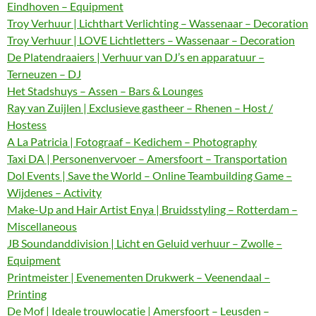
Eindhoven – Equipment
Troy Verhuur | Lichthart Verlichting – Wassenaar – Decoration
Troy Verhuur | LOVE Lichtletters – Wassenaar – Decoration
De Platendraaiers | Verhuur van DJ’s en apparatuur –
Terneuzen – DJ
Het Stadshuys – Assen – Bars & Lounges
Ray van Zuijlen | Exclusieve gastheer – Rhenen – Host /
Hostess
A La Patricia | Fotograaf – Kedichem – Photography
Taxi DA | Personenvervoer – Amersfoort – Transportation
Dol Events | Save the World – Online Teambuilding Game –
Wijdenes – Activity
Make-Up and Hair Artist Enya | Bruidsstyling – Rotterdam –
Miscellaneous
JB Soundanddivision | Licht en Geluid verhuur – Zwolle –
Equipment
Printmeister | Evenementen Drukwerk – Veenendaal –
Printing
De Mof | Ideale trouwlocatie | Amersfoort – Leusden –