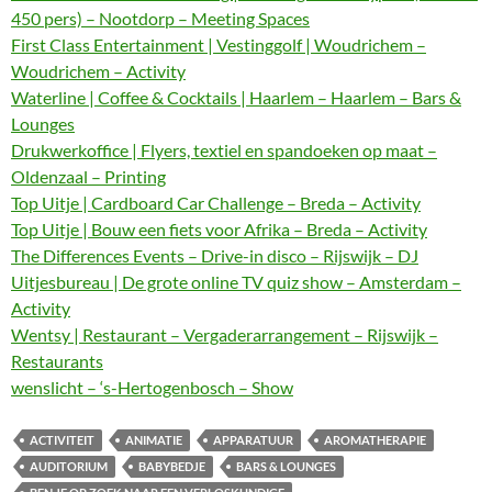
450 pers) – Nootdorp – Meeting Spaces
First Class Entertainment | Vestinggolf | Woudrichem –
Woudrichem – Activity
Waterline | Coffee & Cocktails | Haarlem – Haarlem – Bars &
Lounges
Drukwerkoffice | Flyers, textiel en spandoeken op maat –
Oldenzaal – Printing
Top Uitje | Cardboard Car Challenge – Breda – Activity
Top Uitje | Bouw een fiets voor Afrika – Breda – Activity
The Differences Events – Drive-in disco – Rijswijk – DJ
Uitjesbureau | De grote online TV quiz show – Amsterdam –
Activity
Wentsy | Restaurant – Vergaderarrangement – Rijswijk –
Restaurants
wenslicht – ‘s-Hertogenbosch – Show
ACTIVITEIT
ANIMATIE
APPARATUUR
AROMATHERAPIE
AUDITORIUM
BABYBEDJE
BARS & LOUNGES