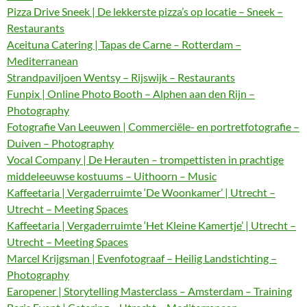
Pizza Drive Sneek | De lekkerste pizza’s op locatie – Sneek –
Restaurants
Aceituna Catering | Tapas de Carne – Rotterdam –
Mediterranean
Strandpaviljoen Wentsy – Rijswijk – Restaurants
Funpix | Online Photo Booth – Alphen aan den Rijn –
Photography
Fotografie Van Leeuwen | Commerciële- en portretfotografie –
Duiven – Photography
Vocal Company | De Herauten – trompettisten in prachtige
middeleeuwse kostuums – Uithoorn – Music
Kaffeetaria | Vergaderruimte ‘De Woonkamer’ | Utrecht –
Utrecht – Meeting Spaces
Kaffeetaria | Vergaderruimte ‘Het Kleine Kamertje’ | Utrecht –
Utrecht – Meeting Spaces
Marcel Krijgsman | Evenfotograaf – Heilig Landstichting –
Photography
Earopener | Storytelling Masterclass – Amsterdam – Training