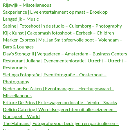
Rijswijk – Miscellaneous
Saxperience | Live entertainment op maat – Broek op
Langedijk – Music
Sabine | Fotoshoot in de studio – Culemborg – Photography
Kijk Kunst | Cake smash fotoshoot – Eerbeek – Children
Marken Express | Ms. Jan Smit sfeervolle boot – Volendam –
Bars & Lounges
Day’s Stonegrill | Vergaderen – Amsterdam – Business Centers
Restaurant Juliana | Evenementenlocatie | Utrecht – Utrecht –
Restaurants
Sietinga Fotografie | Eventfotografie – Oosterhout –
Photography
Nederlandse Zaken | Eventmanager – Heerhugowaard –
Miscellaneous
Friture De Prins | Friteswagen op locatie – Venlo – Snacks
Delicio Catering | Wereldse gerechten uit alle seizoenen –
Nunspeet – World
The Hafmans | Fotografie voor bedrijven en particulieren –