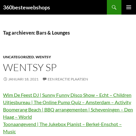
Ga
Zoeken
360bestewebshops
naar
PRIMAI
de
MENU
inhoud
Tag archieven: Bars & Lounges
UNCATEGORIZED
,
WENTSY
WENTSY SP
JANUARI 18, 2021
EEN REACTIE PLAATSEN
Wim De Feest DJ | Sunny Funny Disco Show – Echt – Children
Uitjesbureau | The Online Pump Quiz – Amsterdam – Activity
Boomerang Beach | BBQ arrangementen | Scheveningen – Den
Haag – World
Toonaangevend | The Jukebox Pianist – Berkel-Enschot –
Music