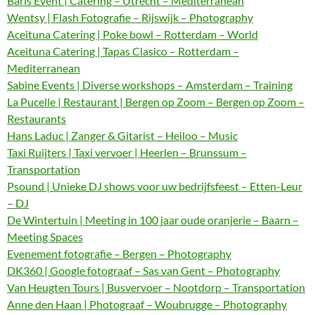
Baris Event | Catering – Utrecht – Mediterranean
Wentsy | Flash Fotografie – Rijswijk – Photography
Aceituna Catering | Poke bowl – Rotterdam – World
Aceituna Catering | Tapas Clasico – Rotterdam –
Mediterranean
Sabine Events | Diverse workshops – Amsterdam – Training
La Pucelle | Restaurant | Bergen op Zoom – Bergen op Zoom –
Restaurants
Hans Laduc | Zanger & Gitarist – Heiloo – Music
Taxi Ruijters | Taxi vervoer | Heerlen – Brunssum –
Transportation
Psound | Unieke DJ shows voor uw bedrijfsfeest – Etten-Leur
– DJ
De Wintertuin | Meeting in 100 jaar oude oranjerie – Baarn –
Meeting Spaces
Evenement fotografie – Bergen – Photography
DK360 | Google fotograaf – Sas van Gent – Photography
Van Heugten Tours | Busvervoer – Nootdorp – Transportation
Anne den Haan | Photograaf – Woubrugge – Photography