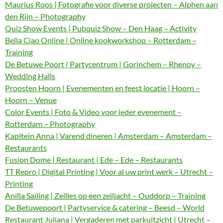
Maurius Roos | Fotografie voor diverse projecten – Alphen aan
den Rijn – Photography
Quiz Show Events | Pubquiz Show – Den Haag – Activity
Bella Ciao Online | Online kookworkshop – Rotterdam –
Training
De Betuwe Poort | Partycentrum | Gorinchem – Rhenoy –
Wedding Halls
Proosten Hoorn | Evenementen en feest locatie | Hoorn –
Hoorn – Venue
Color Events | Foto & Video voor ieder evenement –
Rotterdam – Photography
Kapitein Anna | Varend dineren | Amsterdam – Amsterdam –
Restaurants
Fusion Dome | Restaurant | Ede – Ede – Restaurants
TT Repro | Digital Printing | Voor al uw print werk – Utrecht –
Printing
Anilla Sailing | Zeilles op een zeiljacht – Ouddorp – Training
De Betuwepoort | Partyservice & catering – Beesd – World
Restaurant Juliana | Vergaderen met parkuitzicht | Utrecht –