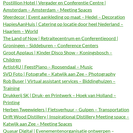
Postillion Hotel | Vergader en Conferentie Centre |
Amsterdam – Amsterdam – Meeting Spaces
Sfeerdecor | Event aankleding op maat – Hedel – Decoration
HapjesAanHuis | Catering op locatie door heel Nederland –
Haarlem – World
The Land of Now | Retraitecentrum en Conferentieoord |
Groningen – Siddeburen – Conference Centers
Groot Applaus | Kinder Disco Show – Koningsbosch –
Children
Artist4U | FeestPiano – Roosendaal – Music
SVD Foto | Fotografie – Katwijk aan Zee – Photography
Rob Buser | Virtual assistant services – Biddinghuizen –
Training
Drukkerij SK | Druk- en Printwerk – Hoek van Holland –
Printing
Herben Tweewielers | Fietsverhuur – Gulpen – Transportation
Drift Wood Distillery | Inspirational Distillery Meeting space –
Katwijk aan Zee – Meeting Spaces
Quasar Digital | Evenementenorganisatie ontwerpen –