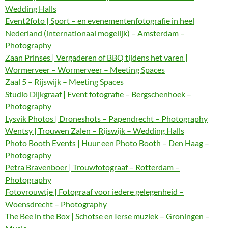
Wedding Halls
Event2foto | Sport – en evenementenfotografie in heel
Nederland (internationaal mogelijk) – Amsterdam –
Photography
Zaan Prinses | Vergaderen of BBQ tijdens het varen |
Wormerveer – Wormerveer – Meeting Spaces
Zaal 5 – Rijswijk – Meeting Spaces
Studio Dijkgraaf | Event fotografie – Bergschenhoek –
Photography
Lysvik Photos | Droneshots – Papendrecht – Photography
Wentsy | Trouwen Zalen – Rijswijk – Wedding Halls
Photo Booth Events | Huur een Photo Booth – Den Haag –
Photography
Petra Bravenboer | Trouwfotograaf – Rotterdam –
Photography
Fotovrouwtje | Fotograaf voor iedere gelegenheid –
Woensdrecht – Photography
The Bee in the Box | Schotse en Ierse muziek – Groningen –