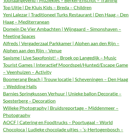
Toonaangevend | Muziekles – Berkel-Enschot – Training
Top Uitje | De Kluis Kids – Breda – Children
Yeni Lalezar | Traditioneel Turks Restaurant | Den Haag – Den
Haag – Mediterranean
Domein De Vier Ambachten | Wijngaard – Simonshaven –
Meeting Spaces
Alfreds | Vergaderzaal Parkkamer | Alphen aan den Rijn –
Alphen aan den Rijn – Venue
Saxisme | Live Saxofonist! – Broek op Langedijk – Music
Tourist Games | Interactief Moordspel/Hunted/Escape Game
– Veenhuizen – Activity
Boomerang Beach | Trouw locatie | Scheveningen – Den Haag
– Wedding Halls
Barnies Springkussen Verhuur | Unieke ballon Decoratie –
Soesterberg – Decoration
Willeke Photography | Bruidsreportage – Middenmeer –
Photography
AOCF | Catering en Foodtrucks – Poortugaal – World
Chocoloca | Ludieke chocolade uitjes – ‘s-Hertogenbosch –