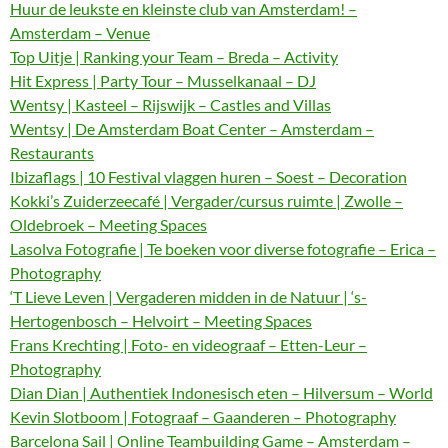
Huur de leukste en kleinste club van Amsterdam! –
Amsterdam – Venue
Top Uitje | Ranking your Team – Breda – Activity
Hit Express | Party Tour – Musselkanaal – DJ
Wentsy | Kasteel – Rijswijk – Castles and Villas
Wentsy | De Amsterdam Boat Center – Amsterdam –
Restaurants
Ibizaflags | 10 Festival vlaggen huren – Soest – Decoration
Kokki’s Zuiderzeecafé | Vergader/cursus ruimte | Zwolle –
Oldebroek – Meeting Spaces
Lasolva Fotografie | Te boeken voor diverse fotografie – Erica –
Photography
‘T Lieve Leven | Vergaderen midden in de Natuur | ‘s-
Hertogenbosch – Helvoirt – Meeting Spaces
Frans Krechting | Foto- en videograaf – Etten-Leur –
Photography
Dian Dian | Authentiek Indonesisch eten – Hilversum – World
Kevin Slotboom | Fotograaf – Gaanderen – Photography
Barcelona Sail | Online Teambuilding Game – Amsterdam –