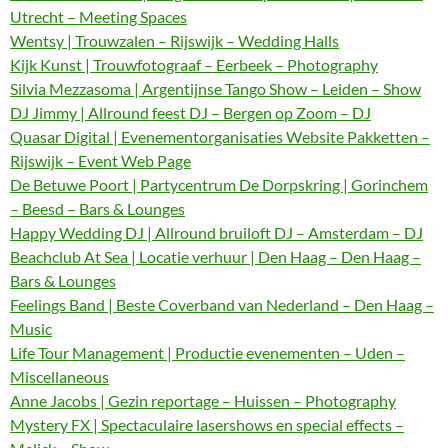
Utrecht – Meeting Spaces
Wentsy | Trouwzalen – Rijswijk – Wedding Halls
Kijk Kunst | Trouwfotograaf – Eerbeek – Photography
Silvia Mezzasoma | Argentijnse Tango Show – Leiden – Show
DJ Jimmy | Allround feest DJ – Bergen op Zoom – DJ
Quasar Digital | Evenementorganisaties Website Pakketten –
Rijswijk – Event Web Page
De Betuwe Poort | Partycentrum De Dorpskring | Gorinchem
– Beesd – Bars & Lounges
Happy Wedding DJ | Allround bruiloft DJ – Amsterdam – DJ
Beachclub At Sea | Locatie verhuur | Den Haag – Den Haag –
Bars & Lounges
Feelings Band | Beste Coverband van Nederland – Den Haag –
Music
Life Tour Management | Productie evenementen – Uden –
Miscellaneous
Anne Jacobs | Gezin reportage – Huissen – Photography
Mystery FX | Spectaculaire lasershows en special effects –