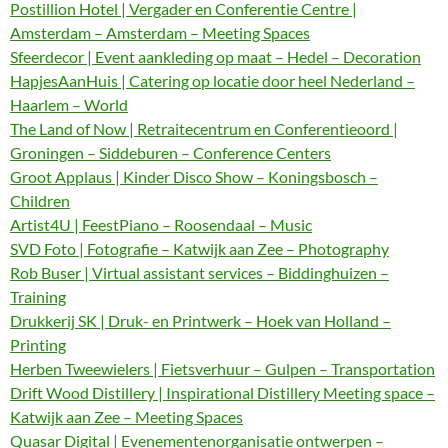
Postillion Hotel | Vergader en Conferentie Centre |
Amsterdam – Amsterdam – Meeting Spaces
Sfeerdecor | Event aankleding op maat – Hedel – Decoration
HapjesAanHuis | Catering op locatie door heel Nederland –
Haarlem – World
The Land of Now | Retraitecentrum en Conferentieoord |
Groningen – Siddeburen – Conference Centers
Groot Applaus | Kinder Disco Show – Koningsbosch –
Children
Artist4U | FeestPiano – Roosendaal – Music
SVD Foto | Fotografie – Katwijk aan Zee – Photography
Rob Buser | Virtual assistant services – Biddinghuizen –
Training
Drukkerij SK | Druk- en Printwerk – Hoek van Holland –
Printing
Herben Tweewielers | Fietsverhuur – Gulpen – Transportation
Drift Wood Distillery | Inspirational Distillery Meeting space –
Katwijk aan Zee – Meeting Spaces
Quasar Digital | Evenementenorganisatie ontwerpen –