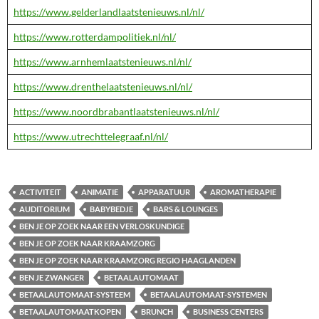
https://www.gelderlandlaatstenieuws.nl/nl/
https://www.rotterdampolitiek.nl/nl/
https://www.arnhemlaatstenieuws.nl/nl/
https://www.drenthelaatstenieuws.nl/nl/
https://www.noordbrabantlaatstenieuws.nl/nl/
https://www.utrechttelegraaf.nl/nl/
ACTIVITEIT
ANIMATIE
APPARATUUR
AROMATHERAPIE
AUDITORIUM
BABYBEDJE
BARS & LOUNGES
BEN JE OP ZOEK NAAR EEN VERLOSKUNDIGE
BEN JE OP ZOEK NAAR KRAAMZORG
BEN JE OP ZOEK NAAR KRAAMZORG REGIO HAAGLANDEN
BEN JE ZWANGER
BETAALAUTOMAAT
BETAALAUTOMAAT-SYSTEEM
BETAALAUTOMAAT-SYSTEMEN
BETAALAUTOMAATKOPEN
BRUNCH
BUSINESS CENTERS