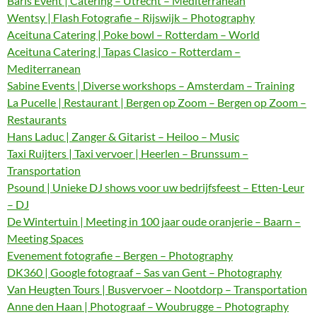
Baris Event | Catering – Utrecht – Mediterranean
Wentsy | Flash Fotografie – Rijswijk – Photography
Aceituna Catering | Poke bowl – Rotterdam – World
Aceituna Catering | Tapas Clasico – Rotterdam –
Mediterranean
Sabine Events | Diverse workshops – Amsterdam – Training
La Pucelle | Restaurant | Bergen op Zoom – Bergen op Zoom –
Restaurants
Hans Laduc | Zanger & Gitarist – Heiloo – Music
Taxi Ruijters | Taxi vervoer | Heerlen – Brunssum –
Transportation
Psound | Unieke DJ shows voor uw bedrijfsfeest – Etten-Leur
– DJ
De Wintertuin | Meeting in 100 jaar oude oranjerie – Baarn –
Meeting Spaces
Evenement fotografie – Bergen – Photography
DK360 | Google fotograaf – Sas van Gent – Photography
Van Heugten Tours | Busvervoer – Nootdorp – Transportation
Anne den Haan | Photograaf – Woubrugge – Photography