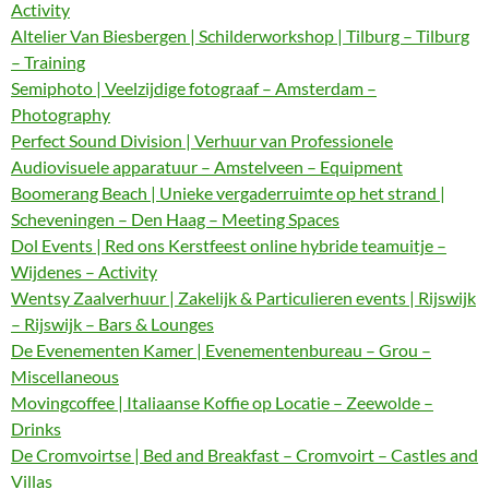
Activity
Altelier Van Biesbergen | Schilderworkshop | Tilburg – Tilburg
– Training
Semiphoto | Veelzijdige fotograaf – Amsterdam –
Photography
Perfect Sound Division | Verhuur van Professionele
Audiovisuele apparatuur – Amstelveen – Equipment
Boomerang Beach | Unieke vergaderruimte op het strand |
Scheveningen – Den Haag – Meeting Spaces
Dol Events | Red ons Kerstfeest online hybride teamuitje –
Wijdenes – Activity
Wentsy Zaalverhuur | Zakelijk & Particulieren events | Rijswijk
– Rijswijk – Bars & Lounges
De Evenementen Kamer | Evenementenbureau – Grou –
Miscellaneous
Movingcoffee | Italiaanse Koffie op Locatie – Zeewolde –
Drinks
De Cromvoirtse | Bed and Breakfast – Cromvoirt – Castles and
Villas