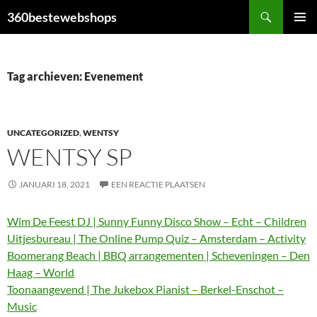
Ga
Zoeken
360bestewebshops
naar
PRIMAI
de
MENU
inhoud
Tag archieven: Evenement
UNCATEGORIZED
,
WENTSY
WENTSY SP
JANUARI 18, 2021
EEN REACTIE PLAATSEN
Wim De Feest DJ | Sunny Funny Disco Show – Echt – Children
Uitjesbureau | The Online Pump Quiz – Amsterdam – Activity
Boomerang Beach | BBQ arrangementen | Scheveningen – Den
Haag – World
Toonaangevend | The Jukebox Pianist – Berkel-Enschot –
Music