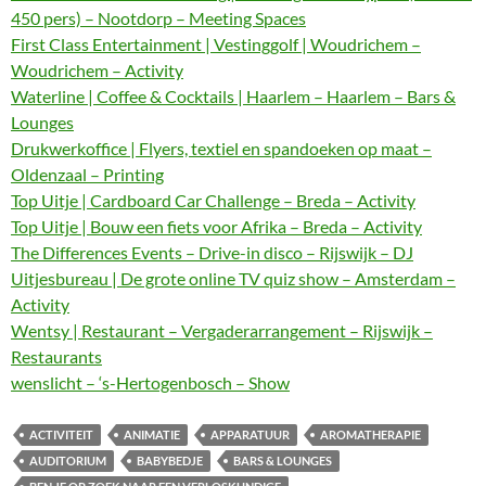
450 pers) – Nootdorp – Meeting Spaces
First Class Entertainment | Vestinggolf | Woudrichem –
Woudrichem – Activity
Waterline | Coffee & Cocktails | Haarlem – Haarlem – Bars &
Lounges
Drukwerkoffice | Flyers, textiel en spandoeken op maat –
Oldenzaal – Printing
Top Uitje | Cardboard Car Challenge – Breda – Activity
Top Uitje | Bouw een fiets voor Afrika – Breda – Activity
The Differences Events – Drive-in disco – Rijswijk – DJ
Uitjesbureau | De grote online TV quiz show – Amsterdam –
Activity
Wentsy | Restaurant – Vergaderarrangement – Rijswijk –
Restaurants
wenslicht – ‘s-Hertogenbosch – Show
ACTIVITEIT
ANIMATIE
APPARATUUR
AROMATHERAPIE
AUDITORIUM
BABYBEDJE
BARS & LOUNGES