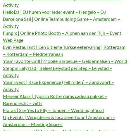
Activity
HelloDJ | DJ huren voor ieder event – Hengelo – DJ
Barcelona Sail | Online Teambuilding Game – Amsterdam –
Activity
Funpix | Online Photo Booth – Alphen aan den Rijn – Event
Web Page
Evin Restaurant | Een ultieme Turkse eetervaring | Rotterdam
– Rotterdam – Mediterranean
Your Favorite Grill | Mobile Barbecue – Geldermalsen – World
Steppin Lelystad | Beleef Lelystad per Step – Lelystad –
Activity
Your Event | Race Experience (zelf rijden) – Zandvoort –
Activity
Meneer Klaas | Typisch Rotterdams cadeau pakket –
Barendrecht – Gifts
Florax | Say Yes to Elly – Tonden – Wedding official
Up Events | Vergaderen & locatieverhuur | Amsterdam –
Amsterdam – Meeting Spaces