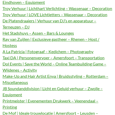
Eindhoven – Equipment
Troy Verhuur | Lichthart Verlichting – Wassenaar – Decoration
Troy Verhuur | LOVE Lichtletters – Wassenaar – Decoration
De Platendraaiers | Verhuur van DJ’s en apparatuur –
Terneuzen – DJ
Het Stadshuys – Assen – Bars & Lounges
Ray van Zuijlen | Exclusieve gastheer – Rhenen – Host /
Hostess
A La Patricia | Fotograaf – Kedichem – Photography
Taxi DA | Personenvervoer – Amersfoort – Transportation
Dol Events | Save the World – Online Teambuilding Game –
Wijdenes – Activity
Make-Up and Hair Artist Enya | Bruidsstyling – Rotterdam –
Miscellaneous
JB Soundanddivision | Licht en Geluid verhuur – Zwolle –
Equipment
Printmeister | Evenementen Drukwerk – Veenendaal –
Printing
De Mof | Ideale trouwlocatie | Amersfoort – Leusden –