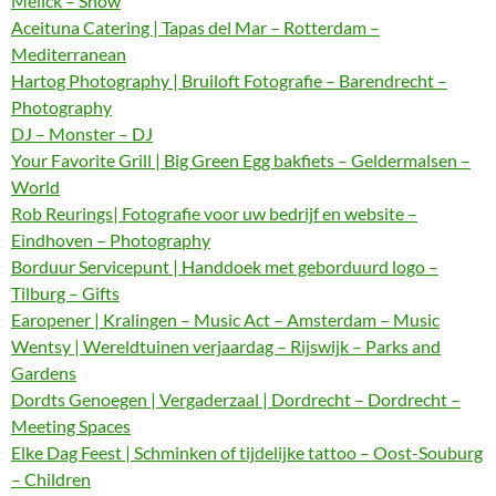
Melick – Show
Aceituna Catering | Tapas del Mar – Rotterdam –
Mediterranean
Hartog Photography | Bruiloft Fotografie – Barendrecht –
Photography
DJ – Monster – DJ
Your Favorite Grill | Big Green Egg bakfiets – Geldermalsen –
World
Rob Reurings| Fotografie voor uw bedrijf en website –
Eindhoven – Photography
Borduur Servicepunt | Handdoek met geborduurd logo –
Tilburg – Gifts
Earopener | Kralingen – Music Act – Amsterdam – Music
Wentsy | Wereldtuinen verjaardag – Rijswijk – Parks and
Gardens
Dordts Genoegen | Vergaderzaal | Dordrecht – Dordrecht –
Meeting Spaces
Elke Dag Feest | Schminken of tijdelijke tattoo – Oost-Souburg
– Children