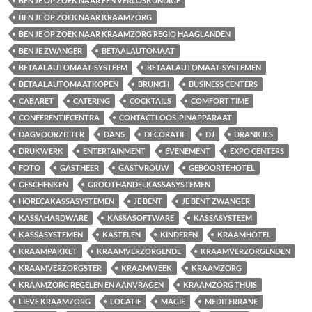
BEN JE OP ZOEK NAAR EEN VERLOSKUNDIGE
BEN JE OP ZOEK NAAR KRAAMZORG
BEN JE OP ZOEK NAAR KRAAMZORG REGIO HAAGLANDEN
BEN JE ZWANGER
BETAALAUTOMAAT
BETAALAUTOMAAT-SYSTEEM
BETAALAUTOMAAT-SYSTEMEN
BETAALAUTOMAATKOPEN
BRUNCH
BUSINESS CENTERS
CABARET
CATERING
COCKTAILS
COMFORT TIME
CONFERENTIECENTRA
CONTACTLOOS-PINAPPARAAT
DAGVOORZITTER
DANS
DECORATIE
DJ
DRANKJES
DRUKWERK
ENTERTAINMENT
EVENEMENT
EXPO CENTERS
FOTO
GASTHEER
GASTVROUW
GEBOORTEHOTEL
GESCHENKEN
GROOTHANDELKASSASYSTEMEN
HORECAKASSASYSTEMEN
JE BENT
JE BENT ZWANGER
KASSAHARDWARE
KASSASOFTWARE
KASSASYSTEEM
KASSASYSTEMEN
KASTELEN
KINDEREN
KRAAMHOTEL
KRAAMPAKKET
KRAAMVERZORGENDE
KRAAMVERZORGENDEN
KRAAMVERZORGSTER
KRAAMWEEK
KRAAMZORG
KRAAMZORG REGELEN EN AANVRAGEN
KRAAMZORG THUIS
LIEVE KRAAMZORG
LOCATIE
MAGIE
MEDITERRANE