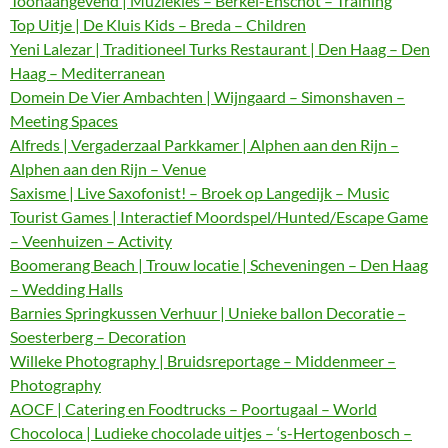
Toonaangevend | Muziekles – Berkel-Enschot – Training
Top Uitje | De Kluis Kids – Breda – Children
Yeni Lalezar | Traditioneel Turks Restaurant | Den Haag – Den
Haag – Mediterranean
Domein De Vier Ambachten | Wijngaard – Simonshaven –
Meeting Spaces
Alfreds | Vergaderzaal Parkkamer | Alphen aan den Rijn –
Alphen aan den Rijn – Venue
Saxisme | Live Saxofonist! – Broek op Langedijk – Music
Tourist Games | Interactief Moordspel/Hunted/Escape Game
– Veenhuizen – Activity
Boomerang Beach | Trouw locatie | Scheveningen – Den Haag
– Wedding Halls
Barnies Springkussen Verhuur | Unieke ballon Decoratie –
Soesterberg – Decoration
Willeke Photography | Bruidsreportage – Middenmeer –
Photography
AOCF | Catering en Foodtrucks – Poortugaal – World
Chocoloca | Ludieke chocolade uitjes – ‘s-Hertogenbosch –