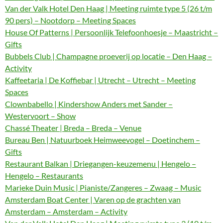
Van der Valk Hotel Den Haag | Meeting ruimte type 5 (26 t/m
90 pers) – Nootdorp – Meeting Spaces
House Of Patterns | Persoonlijk Telefoonhoesje – Maastricht –
Gifts
Bubbels Club | Champagne proeverij op locatie – Den Haag –
Activity
Kaffeetaria | De Koffiebar | Utrecht – Utrecht – Meeting
Spaces
Clownbabello | Kindershow Anders met Sander –
Westervoort – Show
Chassé Theater | Breda – Breda – Venue
Bureau Ben | Natuurboek Heimweevogel – Doetinchem –
Gifts
Restaurant Balkan | Driegangen-keuzemenu | Hengelo –
Hengelo – Restaurants
Marieke Duin Music | Pianiste/Zangeres – Zwaag – Music
Amsterdam Boat Center | Varen op de grachten van
Amsterdam – Amsterdam – Activity