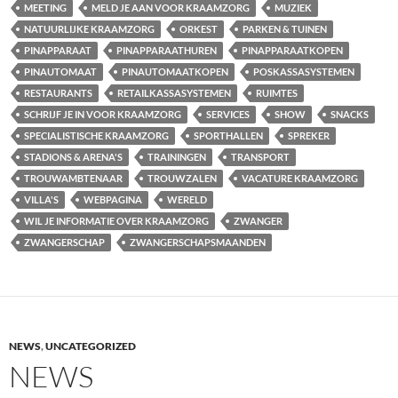
MEETING
MELD JE AAN VOOR KRAAMZORG
MUZIEK
NATUURLIJKE KRAAMZORG
ORKEST
PARKEN & TUINEN
PINAPPARAAT
PINAPPARAATHUREN
PINAPPARAATKOPEN
PINAUTOMAAT
PINAUTOMAATKOPEN
POSKASSASYSTEMEN
RESTAURANTS
RETAILKASSASYSTEMEN
RUIMTES
SCHRIJF JE IN VOOR KRAAMZORG
SERVICES
SHOW
SNACKS
SPECIALISTISCHE KRAAMZORG
SPORTHALLEN
SPREKER
STADIONS & ARENA'S
TRAININGEN
TRANSPORT
TROUWAMBTENAAR
TROUWZALEN
VACATURE KRAAMZORG
VILLA'S
WEBPAGINA
WERELD
WIL JE INFORMATIE OVER KRAAMZORG
ZWANGER
ZWANGERSCHAP
ZWANGERSCHAPSMAANDEN
NEWS
,
UNCATEGORIZED
NEWS