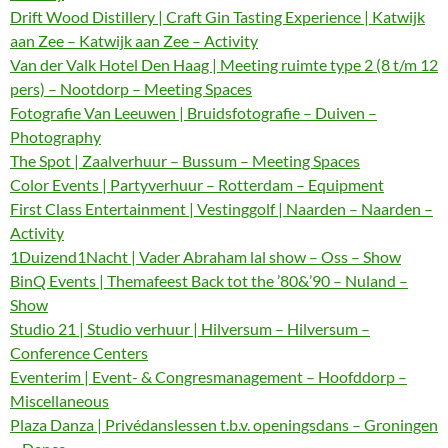
Drift Wood Distillery | Craft Gin Tasting Experience | Katwijk
aan Zee – Katwijk aan Zee – Activity
Van der Valk Hotel Den Haag | Meeting ruimte type 2 (8 t/m 12
pers) – Nootdorp – Meeting Spaces
Fotografie Van Leeuwen | Bruidsfotografie – Duiven –
Photography
The Spot | Zaalverhuur – Bussum – Meeting Spaces
Color Events | Partyverhuur – Rotterdam – Equipment
First Class Entertainment | Vestinggolf | Naarden – Naarden –
Activity
1Duizend1Nacht | Vader Abraham lal show – Oss – Show
BinQ Events | Themafeest Back tot the ’80&’90 – Nuland –
Show
Studio 21 | Studio verhuur | Hilversum – Hilversum –
Conference Centers
Eventerim | Event- & Congresmanagement – Hoofddorp –
Miscellaneous
Plaza Danza | Privédanslessen t.b.v. openingsdans – Groningen