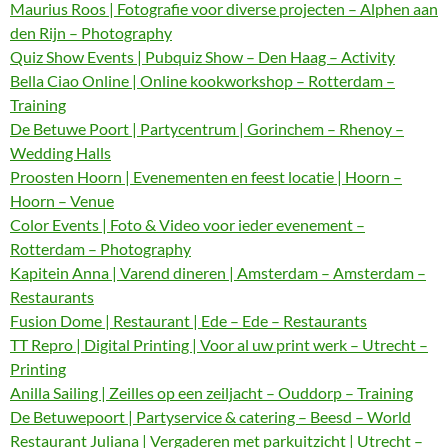
Maurius Roos | Fotografie voor diverse projecten – Alphen aan
den Rijn – Photography
Quiz Show Events | Pubquiz Show – Den Haag – Activity
Bella Ciao Online | Online kookworkshop – Rotterdam –
Training
De Betuwe Poort | Partycentrum | Gorinchem – Rhenoy –
Wedding Halls
Proosten Hoorn | Evenementen en feest locatie | Hoorn –
Hoorn – Venue
Color Events | Foto & Video voor ieder evenement –
Rotterdam – Photography
Kapitein Anna | Varend dineren | Amsterdam – Amsterdam –
Restaurants
Fusion Dome | Restaurant | Ede – Ede – Restaurants
TT Repro | Digital Printing | Voor al uw print werk – Utrecht –
Printing
Anilla Sailing | Zeilles op een zeiljacht – Ouddorp – Training
De Betuwepoort | Partyservice & catering – Beesd – World
Restaurant Juliana | Vergaderen met parkuitzicht | Utrecht –