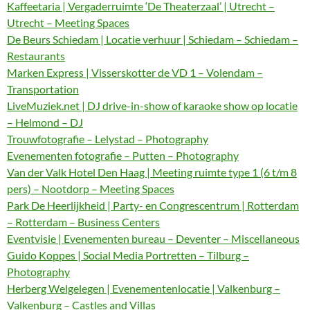
Kaffeetaria | Vergaderruimte ‘De Theaterzaal’ | Utrecht –
Utrecht – Meeting Spaces
De Beurs Schiedam | Locatie verhuur | Schiedam – Schiedam –
Restaurants
Marken Express | Visserskotter de VD 1 – Volendam –
Transportation
LiveMuziek.net | DJ drive-in-show of karaoke show op locatie
– Helmond – DJ
Trouwfotografie – Lelystad – Photography
Evenementen fotografie – Putten – Photography
Van der Valk Hotel Den Haag | Meeting ruimte type 1 (6 t/m 8
pers) – Nootdorp – Meeting Spaces
Park De Heerlijkheid | Party- en Congrescentrum | Rotterdam
– Rotterdam – Business Centers
Eventvisie | Evenementen bureau – Deventer – Miscellaneous
Guido Koppes | Social Media Portretten – Tilburg –
Photography
Herberg Welgelegen | Evenementenlocatie | Valkenburg –
Valkenburg – Castles and Villas