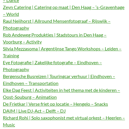
– Dance
Zeyn Catering | Catering op maat | Den Haag – ‘s-Gravenhage
– World
Raul Neijhorst | Allround Mensenfotograaf – Rijswijk –
Photography
Rob Andeweg Produkties | Stadstours in Den Haag –
Voorburg – Activity
Silvia Mezzasoma | Argentijnse Tango Workshops – Leiden –
Training
Eye Fotografie | Zakelijke fotografie – Eindhoven –
Photography
Bergensche Busreizen | Touringcar verhuur | Eindhoven –
Eindhoven – Transportation
Elke Dag Feest | Activiteiten in het thema met de kinderen –
Oost-Souburg – Animation
De Frietkar | Verse friet op locatie – Hengelo – Snacks
DAIM | Live DJ-Act – Delft – DJ
Richard Rohi | Solo saxophonist met virtual orkest – Heerlen –
Music