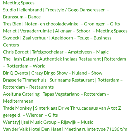
Meeting Spaces
Studio Hellenbrand | Freestyle / Gogo Danseressen –
Brunssum – Dance
Tres Bien | Noten- en chocoladewinkel – Groningen – Gifts
Merlet | Vergaderruimte | Alkmaar – Schoorl – Meeting Spaces
Skydeck | Zaal verhuur | Apeldoorn – Teuge – Business
Centers
Chris Bordet | Tafelgoochelaar – Amstelveen – Magic
The Hash Eatery | Authentiek Indiaas Restaurant | Rotterdam
– Rotterdam – World
BinQ Events | Crazy Bingo Show – Nuland – Show
Brasserie Timmerhuis | Surinaams Restaurant | Rotterdam –
Rotterdam – Restaurants
Aceituna Catering | Tapas Vegetariano – Rotterdam –
Mediterranean
Trade Monkey | Sinterklaas Drive Thru, cadeaus van A tot Z
geregeld! – Wierden – Gifts
Wentsy| Ijsel Music Group – Rijswijk – Music
Van der Valk Hotel Den Haag | Meeting ruimte type 7 (136 t/m