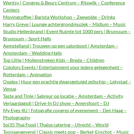
Wentsy | Congres & Beurs Centrum – Rijswijk – Conference
Centers
Movingcoffee | Barista Workshop – Zeewolde – Drinks
Harry Greve | Lounge achtergrondmuziek – Midlum – Music
Studio Hellenbrand | Event Ruimte tot 1000 pers | Brunssum –
Brunssum – Sport Halls
Aemstelland | Trouwen op een salonboot | Amsterdam –
Amsterdam – Wedding Halls
Top Uitje | Mollenstreken Kids – Breda – Children
Cololors Events | Entertainment voor iedere gelegenheid –
Rotterdam – Animation
Oxalex | Huur een prachtig dwarsgetuigd zeilschip – Lelystad –
Venue
Taste and Tinle | Sabreur op locatie – Amsterdam – Activity
Verjaardagsdj | Drive-In DJ show – Amersfoort – DJ
My Eyes 4U | Fotografie congres of evenement – Den Haag –
Photography
Soi35 Thai Food | Thaise catering – Utrecht – World
Toonaangevend | Classic meets pop – Berkel-Enschot – Music