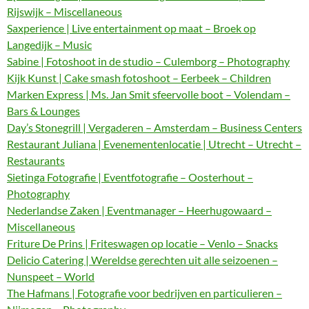
Rijswijk – Miscellaneous
Saxperience | Live entertainment op maat – Broek op
Langedijk – Music
Sabine | Fotoshoot in de studio – Culemborg – Photography
Kijk Kunst | Cake smash fotoshoot – Eerbeek – Children
Marken Express | Ms. Jan Smit sfeervolle boot – Volendam –
Bars & Lounges
Day’s Stonegrill | Vergaderen – Amsterdam – Business Centers
Restaurant Juliana | Evenementenlocatie | Utrecht – Utrecht –
Restaurants
Sietinga Fotografie | Eventfotografie – Oosterhout –
Photography
Nederlandse Zaken | Eventmanager – Heerhugowaard –
Miscellaneous
Friture De Prins | Friteswagen op locatie – Venlo – Snacks
Delicio Catering | Wereldse gerechten uit alle seizoenen –
Nunspeet – World
The Hafmans | Fotografie voor bedrijven en particulieren –