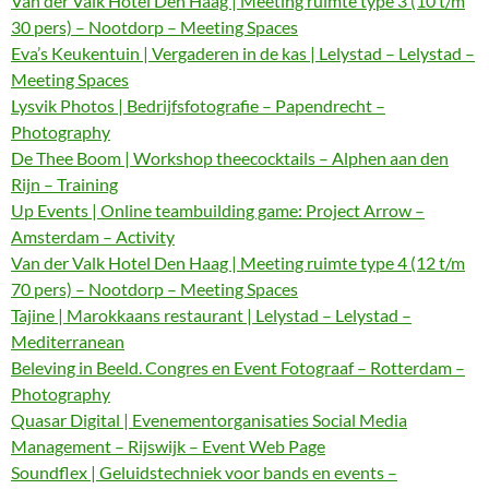
Van der Valk Hotel Den Haag | Meeting ruimte type 3 (10 t/m
30 pers) – Nootdorp – Meeting Spaces
Eva’s Keukentuin | Vergaderen in de kas | Lelystad – Lelystad –
Meeting Spaces
Lysvik Photos | Bedrijfsfotografie – Papendrecht –
Photography
De Thee Boom | Workshop theecocktails – Alphen aan den
Rijn – Training
Up Events | Online teambuilding game: Project Arrow –
Amsterdam – Activity
Van der Valk Hotel Den Haag | Meeting ruimte type 4 (12 t/m
70 pers) – Nootdorp – Meeting Spaces
Tajine | Marokkaans restaurant | Lelystad – Lelystad –
Mediterranean
Beleving in Beeld. Congres en Event Fotograaf – Rotterdam –
Photography
Quasar Digital | Evenementorganisaties Social Media
Management – Rijswijk – Event Web Page
Soundflex | Geluidstechniek voor bands en events –