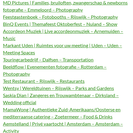
MD Pictures | Families, bruiloften, zwangerschap & newborns
fotografie – Emmeloord – Photography
Feestgastenboek – Fotobooths – Rijswijk – Photography
BinQ Events | Themafeest Oktoberfest – Nuland – Show
Accordeon Muziek | Live accordeonmuziek – Arnemuiden –
Music
Markant Uden | Ruimtes voor uw meeting | Uden – Uden –
Meeting Spaces
Touringcarbedrijf – Dalfsen – Transportation
Beeldflow | Evenementen fotografie – Rotterdam –
Photography
Test Restaurant – Rijswijk – Restaurants
Wentsy | Wereldtuinen – Rijswijk – Parks and Gardens
Saskia Dian | Zangeres en Trouwambtenaar – Dirksland –
Wedding official
MamaWong | Authentieke Zuid-Amerikaans/Oosterse en
mediterraanse catering – Zoetermeer – Food & Drinks
Aemstelland | Privé vaartocht | Amsterdam – Amsterdam –
Activity