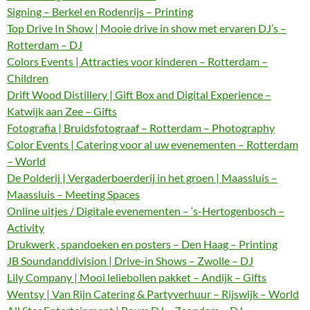
Signing – Berkel en Rodenrijs – Printing
Top Drive In Show | Mooie drive in show met ervaren DJ’s –
Rotterdam – DJ
Colors Events | Attracties voor kinderen – Rotterdam –
Children
Drift Wood Distillery | Gift Box and Digital Experience –
Katwijk aan Zee – Gifts
Fotografia | Bruidsfotograaf – Rotterdam – Photography
Color Events | Catering voor al uw evenementen – Rotterdam
– World
De Polderij | Vergaderboerderij in het groen | Maassluis –
Maassluis – Meeting Spaces
Online uitjes / Digitale evenementen – ‘s-Hertogenbosch –
Activity
Drukwerk , spandoeken en posters – Den Haag – Printing
JB Soundanddivision | Drive-in Shows – Zwolle – DJ
Lily Company | Mooi leliebollen pakket – Andijk – Gifts
Wentsy | Van Rijn Catering & Partyverhuur – Rijswijk – World