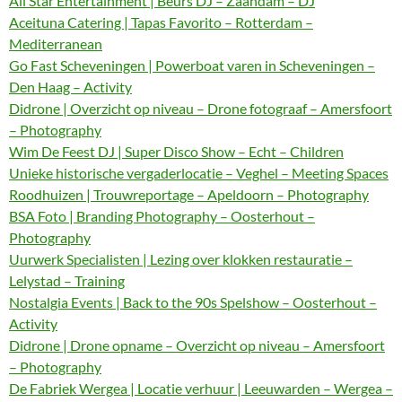
All Star Entertainment | Beurs DJ – Zaandam – DJ
Aceituna Catering | Tapas Favorito – Rotterdam –
Mediterranean
Go Fast Scheveningen | Powerboat varen in Scheveningen –
Den Haag – Activity
Didrone | Overzicht op niveau – Drone fotograaf – Amersfoort
– Photography
Wim De Feest DJ | Super Disco Show – Echt – Children
Unieke historische vergaderlocatie – Veghel – Meeting Spaces
Roodhuizen | Trouwreportage – Apeldoorn – Photography
BSA Foto | Branding Photography – Oosterhout –
Photography
Uurwerk Specialisten | Lezing over klokken restauratie –
Lelystad – Training
Nostalgia Events | Back to the 90s Spelshow – Oosterhout –
Activity
Didrone | Drone opname – Overzicht op niveau – Amersfoort
– Photography
De Fabriek Wergea | Locatie verhuur | Leeuwarden – Wergea –