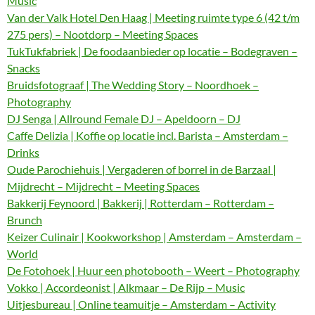
Music
Van der Valk Hotel Den Haag | Meeting ruimte type 6 (42 t/m
275 pers) – Nootdorp – Meeting Spaces
TukTukfabriek | De foodaanbieder op locatie – Bodegraven –
Snacks
Bruidsfotograaf | The Wedding Story – Noordhoek –
Photography
DJ Senga | Allround Female DJ – Apeldoorn – DJ
Caffe Delizia | Koffie op locatie incl. Barista – Amsterdam –
Drinks
Oude Parochiehuis | Vergaderen of borrel in de Barzaal |
Mijdrecht – Mijdrecht – Meeting Spaces
Bakkerij Feynoord | Bakkerij | Rotterdam – Rotterdam –
Brunch
Keizer Culinair | Kookworkshop | Amsterdam – Amsterdam –
World
De Fotohoek | Huur een photobooth – Weert – Photography
Vokko | Accordeonist | Alkmaar – De Rijp – Music
Uitjesbureau | Online teamuitje – Amsterdam – Activity