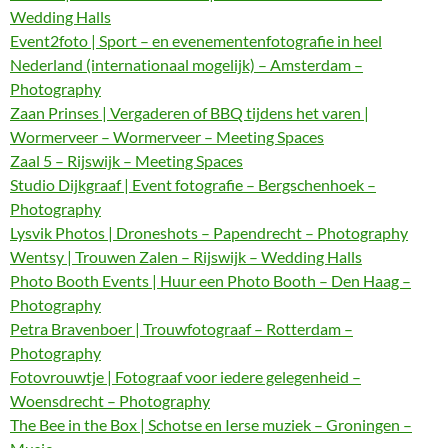
Wedding Halls
Event2foto | Sport – en evenementenfotografie in heel
Nederland (internationaal mogelijk) – Amsterdam –
Photography
Zaan Prinses | Vergaderen of BBQ tijdens het varen |
Wormerveer – Wormerveer – Meeting Spaces
Zaal 5 – Rijswijk – Meeting Spaces
Studio Dijkgraaf | Event fotografie – Bergschenhoek –
Photography
Lysvik Photos | Droneshots – Papendrecht – Photography
Wentsy | Trouwen Zalen – Rijswijk – Wedding Halls
Photo Booth Events | Huur een Photo Booth – Den Haag –
Photography
Petra Bravenboer | Trouwfotograaf – Rotterdam –
Photography
Fotovrouwtje | Fotograaf voor iedere gelegenheid –
Woensdrecht – Photography
The Bee in the Box | Schotse en Ierse muziek – Groningen –