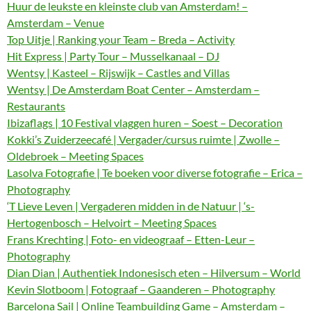
Huur de leukste en kleinste club van Amsterdam! –
Amsterdam – Venue
Top Uitje | Ranking your Team – Breda – Activity
Hit Express | Party Tour – Musselkanaal – DJ
Wentsy | Kasteel – Rijswijk – Castles and Villas
Wentsy | De Amsterdam Boat Center – Amsterdam –
Restaurants
Ibizaflags | 10 Festival vlaggen huren – Soest – Decoration
Kokki’s Zuiderzeecafé | Vergader/cursus ruimte | Zwolle –
Oldebroek – Meeting Spaces
Lasolva Fotografie | Te boeken voor diverse fotografie – Erica –
Photography
‘T Lieve Leven | Vergaderen midden in de Natuur | ‘s-
Hertogenbosch – Helvoirt – Meeting Spaces
Frans Krechting | Foto- en videograaf – Etten-Leur –
Photography
Dian Dian | Authentiek Indonesisch eten – Hilversum – World
Kevin Slotboom | Fotograaf – Gaanderen – Photography
Barcelona Sail | Online Teambuilding Game – Amsterdam –