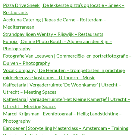
Pizza Drive Sneek | De lekkerste pizza’s op locatie – Sneek –
Restaurants
Aceituna Catering | Tapas de Carne – Rotterdam –
Mediterranean
Strandpaviljoen Wentsy – Rijswijk – Restaurants
Funpix | Online Photo Booth – Alphen aan den Rijn –
Photography
Fotografie Van Leeuwen | Commerciële- en portretfotografie –
Duiven – Photography
Vocal Company | De Herauten – trompettisten in prachtige
middeleeuwse kostuums – Uithoorn – Music
Kaffeetaria | Vergaderruimte ‘De Woonkamer’ | Utrecht –
Utrecht – Meeting Spaces
Kaffeetaria | Vergaderruimte ‘Het Kleine Kamertje’ | Utrecht –
Utrecht – Meeting Spaces
Marcel Krijgsman | Evenfotograaf – Heilig Landstichting –
Photography
Earopener | Storytelling Masterclass – Amsterdam – Training