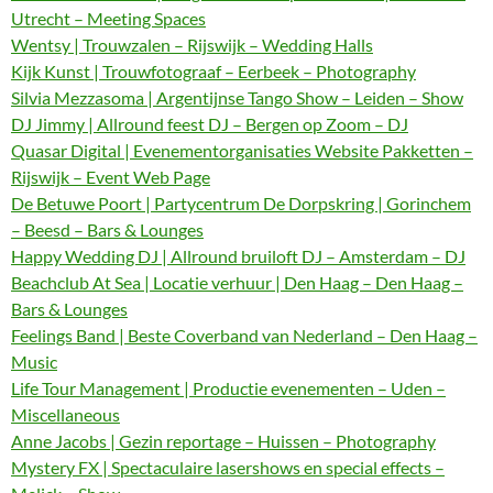
Utrecht – Meeting Spaces
Wentsy | Trouwzalen – Rijswijk – Wedding Halls
Kijk Kunst | Trouwfotograaf – Eerbeek – Photography
Silvia Mezzasoma | Argentijnse Tango Show – Leiden – Show
DJ Jimmy | Allround feest DJ – Bergen op Zoom – DJ
Quasar Digital | Evenementorganisaties Website Pakketten –
Rijswijk – Event Web Page
De Betuwe Poort | Partycentrum De Dorpskring | Gorinchem
– Beesd – Bars & Lounges
Happy Wedding DJ | Allround bruiloft DJ – Amsterdam – DJ
Beachclub At Sea | Locatie verhuur | Den Haag – Den Haag –
Bars & Lounges
Feelings Band | Beste Coverband van Nederland – Den Haag –
Music
Life Tour Management | Productie evenementen – Uden –
Miscellaneous
Anne Jacobs | Gezin reportage – Huissen – Photography
Mystery FX | Spectaculaire lasershows en special effects –