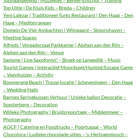
Toonaangevend | Muziekles – Berkel-Enschot – Training
Top Uitje | De Kluis Kids – Breda – Children
Yeni Lalezar | Traditioneel Turks Restaurant | Den Haag – Den
Haag – Mediterranean
Domein De Vier Ambachten | Wijngaard – Simonshaven –
Meeting Spaces
Alfreds | Vergaderzaal Parkkamer | Alphen aan den Rijn –
Alphen aan den Rijn – Venue
Saxisme | Live Saxofonist! – Broek op Langedijk – Music
Tourist Games | Interactief Moordspel/Hunted/Escape Game
– Veenhuizen – Activity
Boomerang Beach | Trouw locatie | Scheveningen – Den Haag
– Wedding Halls
Barnies Springkussen Verhuur | Unieke ballon Decoratie –
Soesterberg – Decoration
Willeke Photography | Bruidsreportage – Middenmeer –
Photography
AOCF | Catering en Foodtrucks – Poortugaal – World
Chocoloca | Ludieke chocolade uitjes – ‘s-Hertogenbosch –