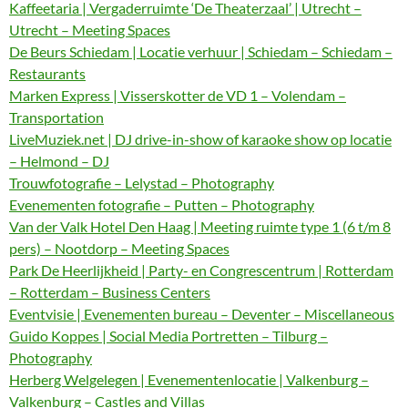
Kaffeetaria | Vergaderruimte ‘De Theaterzaal’ | Utrecht –
Utrecht – Meeting Spaces
De Beurs Schiedam | Locatie verhuur | Schiedam – Schiedam –
Restaurants
Marken Express | Visserskotter de VD 1 – Volendam –
Transportation
LiveMuziek.net | DJ drive-in-show of karaoke show op locatie
– Helmond – DJ
Trouwfotografie – Lelystad – Photography
Evenementen fotografie – Putten – Photography
Van der Valk Hotel Den Haag | Meeting ruimte type 1 (6 t/m 8
pers) – Nootdorp – Meeting Spaces
Park De Heerlijkheid | Party- en Congrescentrum | Rotterdam
– Rotterdam – Business Centers
Eventvisie | Evenementen bureau – Deventer – Miscellaneous
Guido Koppes | Social Media Portretten – Tilburg –
Photography
Herberg Welgelegen | Evenementenlocatie | Valkenburg –
Valkenburg – Castles and Villas