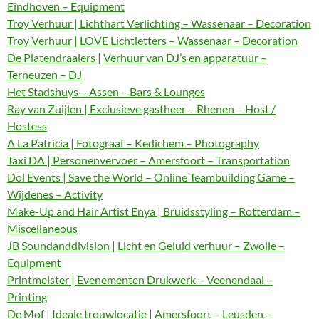
Eindhoven – Equipment
Troy Verhuur | Lichthart Verlichting – Wassenaar – Decoration
Troy Verhuur | LOVE Lichtletters – Wassenaar – Decoration
De Platendraaiers | Verhuur van DJ’s en apparatuur –
Terneuzen – DJ
Het Stadshuys – Assen – Bars & Lounges
Ray van Zuijlen | Exclusieve gastheer – Rhenen – Host /
Hostess
A La Patricia | Fotograaf – Kedichem – Photography
Taxi DA | Personenvervoer – Amersfoort – Transportation
Dol Events | Save the World – Online Teambuilding Game –
Wijdenes – Activity
Make-Up and Hair Artist Enya | Bruidsstyling – Rotterdam –
Miscellaneous
JB Soundanddivision | Licht en Geluid verhuur – Zwolle –
Equipment
Printmeister | Evenementen Drukwerk – Veenendaal –
Printing
De Mof | Ideale trouwlocatie | Amersfoort – Leusden –