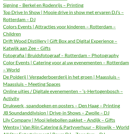
Signing – Berkel en Rodenrijs – Printing
Top Drive In Show | Mooie drive in show met ervaren DJ’s –
Rotterdam – DJ
Colors Events | Attracties voor kinderen – Rotterdam –
Children
Drift Wood Distillery | Gift Box and Digital Experience –
Katwijk aan Zee – Gifts
Fotografia | Bruidsfotograaf – Rotterdam – Photography
Color Events | Catering voor al uw evenementen – Rotterdam
– World
De Polderij | Vergaderboerderij in het groen | Maassluis –
Maassluis – Meeting Spaces
Online uitjes / Digitale evenementen – ‘s-Hertogenbosch –
Activity
Drukwerk , spandoeken en posters – Den Haag – Printing
JB Soundanddivision | Drive-in Shows – Zwolle – DJ
Lily Company | Mooi leliebollen pakket – Andijk – Gifts
Wentsy | Van Rijn Catering & Partyverhuur – Rijswijk – World