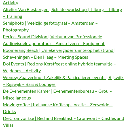
Activity
Altelier Van Biesbergen | Schilderworkshop | Tilburg – Tilburg
– Training
Semiphoto | Veelzijdige fotograaf – Amsterdam –
Photography
Perfect Sound Division | Verhuur van Professionele
Audiovisuele apparatuur – Amstelveen – Equipment
Boomerang Beach | Unieke vergaderruimte op het strand |
Scheveningen – Den Haag – Meeting Spaces
Dol Events | Red ons Kerstfeest online hybride teamuitje –
Wijdenes – Activity
Wentsy Zaalverhuur | Zakelijk & Particulieren events | Rijswijk
– Rijswijk – Bars & Lounges
De Evenementen Kamer | Evenementenbureau – Grou –
Miscellaneous
Movingcoffee | Italiaanse Koffie op Locatie – Zeewolde –
Drinks
De Cromvoirtse | Bed and Breakfast – Cromvoirt – Castles and
Villas