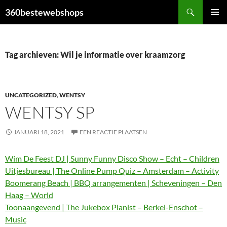
Ga
Zoeken
360bestewebshops
naar
PRIMAI
de
MENU
inhoud
Tag archieven: Wil je informatie over kraamzorg
UNCATEGORIZED
,
WENTSY
WENTSY SP
JANUARI 18, 2021
EEN REACTIE PLAATSEN
Wim De Feest DJ | Sunny Funny Disco Show – Echt – Children
Uitjesbureau | The Online Pump Quiz – Amsterdam – Activity
Boomerang Beach | BBQ arrangementen | Scheveningen – Den
Haag – World
Toonaangevend | The Jukebox Pianist – Berkel-Enschot –
Music