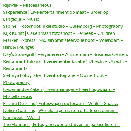
Rijswijk – Miscellaneous
Saxperience | Live entertainment op maat – Broek op
Langedijk – Music
Sabine | Fotoshoot in de studio – Culemborg – Photography
Kijk Kunst | Cake smash fotoshoot – Eerbeek – Children
Marken Express | Ms. Jan Smit sfeervolle boot – Volendam –
Bars & Lounges
Day’s Stonegrill | Vergaderen – Amsterdam – Business Centers
Restaurant Juliana | Evenementenlocatie | Utrecht – Utrecht –
Restaurants
Sietinga Fotografie | Eventfotografie – Oosterhout –
Photography
Nederlandse Zaken | Eventmanager – Heerhugowaard –
Miscellaneous
Friture De Prins | Friteswagen op locatie – Venlo – Snacks
Delicio Catering | Wereldse gerechten uit alle seizoenen –
Nunspeet – World
The Hafmans | Fotografie voor bedrijven en particulieren –