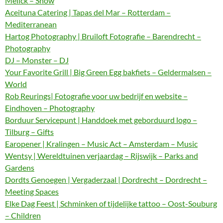
Melick – Show
Aceituna Catering | Tapas del Mar – Rotterdam –
Mediterranean
Hartog Photography | Bruiloft Fotografie – Barendrecht –
Photography
DJ – Monster – DJ
Your Favorite Grill | Big Green Egg bakfiets – Geldermalsen –
World
Rob Reurings| Fotografie voor uw bedrijf en website –
Eindhoven – Photography
Borduur Servicepunt | Handdoek met geborduurd logo –
Tilburg – Gifts
Earopener | Kralingen – Music Act – Amsterdam – Music
Wentsy | Wereldtuinen verjaardag – Rijswijk – Parks and
Gardens
Dordts Genoegen | Vergaderzaal | Dordrecht – Dordrecht –
Meeting Spaces
Elke Dag Feest | Schminken of tijdelijke tattoo – Oost-Souburg
– Children