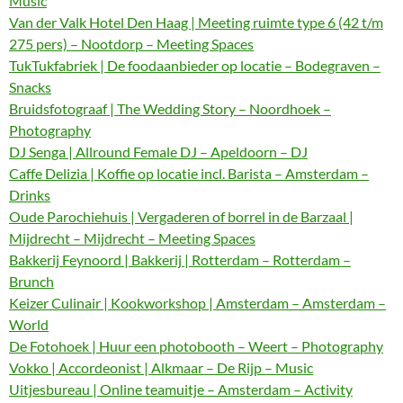
Music
Van der Valk Hotel Den Haag | Meeting ruimte type 6 (42 t/m
275 pers) – Nootdorp – Meeting Spaces
TukTukfabriek | De foodaanbieder op locatie – Bodegraven –
Snacks
Bruidsfotograaf | The Wedding Story – Noordhoek –
Photography
DJ Senga | Allround Female DJ – Apeldoorn – DJ
Caffe Delizia | Koffie op locatie incl. Barista – Amsterdam –
Drinks
Oude Parochiehuis | Vergaderen of borrel in de Barzaal |
Mijdrecht – Mijdrecht – Meeting Spaces
Bakkerij Feynoord | Bakkerij | Rotterdam – Rotterdam –
Brunch
Keizer Culinair | Kookworkshop | Amsterdam – Amsterdam –
World
De Fotohoek | Huur een photobooth – Weert – Photography
Vokko | Accordeonist | Alkmaar – De Rijp – Music
Uitjesbureau | Online teamuitje – Amsterdam – Activity