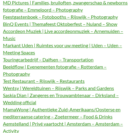
MD Pictures | Families, bruiloften, zwangerschap & newborns
fotografie – Emmeloord – Photography
Feestgastenboek – Fotobooths – Rijswijk – Photography
BinQ Events | Themafeest Oktoberfest – Nuland – Show
Accordeon Muziek | Live accordeonmuziek – Arnemuiden –
Music
Markant Uden | Ruimtes voor uw meeting | Uden – Uden –
Meeting Spaces
Touringcarbedrijf – Dalfsen – Transportation
Beeldflow | Evenementen fotografie – Rotterdam –
Photography
Test Restaurant – Rijswijk – Restaurants
Wentsy | Wereldtuinen – Rijswijk – Parks and Gardens
Saskia Dian | Zangeres en Trouwambtenaar – Dirksland –
Wedding official
MamaWong | Authentieke Zuid-Amerikaans/Oosterse en
mediterraanse catering – Zoetermeer – Food & Drinks
Aemstelland | Privé vaartocht | Amsterdam – Amsterdam –
Activity