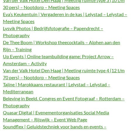
Van der Valk Hotel Den Haag | Meeting ruimte type 3 (10 t/m
30 pers) – Nootdorp – Meeting Spaces
Eva’s Keukentuin | Vergaderen in de kas | Lelystad – Lelystad –
Meeting Spaces
Lysvik Photos | Bedrijfsfotografie – Papendrecht –
Photography
De Thee Boom | Workshop theecocktails – Alphen aan den
Rijn – Training
Up Events | Online teambuilding game: Project Arrow –
Amsterdam – Activity
Van der Valk Hotel Den Haag | Meeting ruimte type 4 (12 t/m
70 pers) – Nootdorp – Meeting Spaces
Tajine | Marokkaans restaurant | Lelystad – Lelystad –
Mediterranean
Beleving in Beeld. Congres en Event Fotograaf – Rotterdam –
Photography
Quasar Digital | Evenementorganisaties Social Media
Management – Rijswijk – Event Web Page
Soundflex | Geluidstechniek voor bands en events –