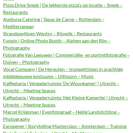
Pizza Drive Sneek | De lekkerste pizza’s op locatie – Sneek –
Restaurants
Aceituna Catering | Tapas de Carne – Rotterdam –
Mediterranean
Strandpaviljoen Wentsy – Rijswijk – Restaurants
Funpix | Online Photo Booth – Alphen aan den Rijn –
Photography
Fotografie Van Leeuwen | Commerciële- en portretfotografie –
Duiven – Photography
Vocal Company | De Herauten – trompettisten in prachtige
middeleeuwse kostuums – Uithoorn – Music
Kaffeetaria | Vergaderruimte ‘De Woonkamer’ | Utrecht –
Utrecht – Meeting Spaces
Kaffeetaria | Vergaderruimte ‘Het Kleine Kamertje’ | Utrecht –
Utrecht – Meeting Spaces
Marcel Krijgsman | Evenfotograaf – Heilig Landstichting –
Photography
Earopener | Storytelling Masterclass – Amsterdam – Training