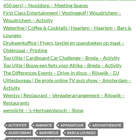
450 pers) – Nootdorp – Meeting Spaces
First Class Entertainment | Vestinggolf | Woudrichem –
Woudrichem – Activity
Waterline | Coffee & Cocktails | Haarlem – Haarlem – Bars &
Lounges
Drukwerkoffice | Flyers, textiel en spandoeken op maat –
Oldenzaal – Printing
Top Uitje | Cardboard Car Challenge – Breda – Activity
Top Uitje | Bouw een fiets voor Afrika – Breda – Activity
The Differences Events – Drive-in disco – Rijswijk – DJ
Uitjesbureau | De grote online TV quiz show – Amsterdam –
Activity
Wentsy | Restaurant – Vergaderarrangement – Rijswijk –
Restaurants
wenslicht – ‘s-Hertogenbosch – Show
ACTIVITEIT
ANIMATIE
APPARATUUR
AROMATHERAPIE
AUDITORIUM
BABYBEDJE
BARS & LOUNGES