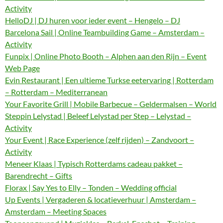
Activity
HelloDJ | DJ huren voor ieder event – Hengelo – DJ
Barcelona Sail | Online Teambuilding Game – Amsterdam –
Activity
Funpix | Online Photo Booth – Alphen aan den Rijn – Event
Web Page
Evin Restaurant | Een ultieme Turkse eetervaring | Rotterdam
– Rotterdam – Mediterranean
Your Favorite Grill | Mobile Barbecue – Geldermalsen – World
Steppin Lelystad | Beleef Lelystad per Step – Lelystad –
Activity
Your Event | Race Experience (zelf rijden) – Zandvoort –
Activity
Meneer Klaas | Typisch Rotterdams cadeau pakket –
Barendrecht – Gifts
Florax | Say Yes to Elly – Tonden – Wedding official
Up Events | Vergaderen & locatieverhuur | Amsterdam –
Amsterdam – Meeting Spaces