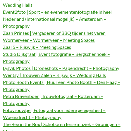
Wedding Halls
Event2foto | Sport – en evenementenfotografie in heel
Nederland (internationaal mogelijk) – Amsterdam –
Photography
Zaan Prinses | Vergaderen of BBQ tijdens het varen |
Wormerveer – Wormerveer – Meeting Spaces
Zaal 5 – Rijswijk – Meeting Spaces
Studio Dijkgraaf | Event fotografie – Bergschenhoek –
Photography
Lysvik Photos | Droneshots – Papendrecht – Photography
Wentsy | Trouwen Zalen – Rijswijk – Wedding Halls
Photo Booth Events | Huur een Photo Booth – Den Haag –
Photography
Petra Bravenboer | Trouwfotograaf – Rotterdam –
Photography
Fotovrouwtje | Fotograaf voor iedere gelegenheid –
Woensdrecht – Photography
The Bee in the Box | Schotse en Ierse muziek – Groningen –