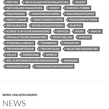
MEETING
MELD JE AAN VOOR KRAAMZORG
MUZIEK
NATUURLIJKE KRAAMZORG
ORKEST
PARKEN & TUINEN
PINAPPARAAT
PINAPPARAATHUREN
PINAPPARAATKOPEN
PINAUTOMAAT
PINAUTOMAATKOPEN
POSKASSASYSTEMEN
RESTAURANTS
RETAILKASSASYSTEMEN
RUIMTES
SCHRIJF JE IN VOOR KRAAMZORG
SERVICES
SHOW
SNACKS
SPECIALISTISCHE KRAAMZORG
SPORTHALLEN
SPREKER
STADIONS & ARENA'S
TRAININGEN
TRANSPORT
TROUWAMBTENAAR
TROUWZALEN
VACATURE KRAAMZORG
VILLA'S
WEBPAGINA
WERELD
WIL JE INFORMATIE OVER KRAAMZORG
ZWANGER
ZWANGERSCHAP
ZWANGERSCHAPSMAANDEN
NEWS
,
UNCATEGORIZED
NEWS