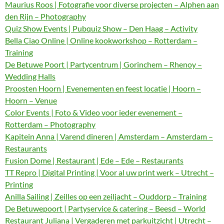
Maurius Roos | Fotografie voor diverse projecten – Alphen aan
den Rijn – Photography
Quiz Show Events | Pubquiz Show – Den Haag – Activity
Bella Ciao Online | Online kookworkshop – Rotterdam –
Training
De Betuwe Poort | Partycentrum | Gorinchem – Rhenoy –
Wedding Halls
Proosten Hoorn | Evenementen en feest locatie | Hoorn –
Hoorn – Venue
Color Events | Foto & Video voor ieder evenement –
Rotterdam – Photography
Kapitein Anna | Varend dineren | Amsterdam – Amsterdam –
Restaurants
Fusion Dome | Restaurant | Ede – Ede – Restaurants
TT Repro | Digital Printing | Voor al uw print werk – Utrecht –
Printing
Anilla Sailing | Zeilles op een zeiljacht – Ouddorp – Training
De Betuwepoort | Partyservice & catering – Beesd – World
Restaurant Juliana | Vergaderen met parkuitzicht | Utrecht –