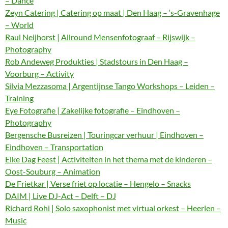
– Dance
Zeyn Catering | Catering op maat | Den Haag – ‘s-Gravenhage
– World
Raul Neijhorst | Allround Mensenfotograaf – Rijswijk –
Photography
Rob Andeweg Produkties | Stadstours in Den Haag –
Voorburg – Activity
Silvia Mezzasoma | Argentijnse Tango Workshops – Leiden –
Training
Eye Fotografie | Zakelijke fotografie – Eindhoven –
Photography
Bergensche Busreizen | Touringcar verhuur | Eindhoven –
Eindhoven – Transportation
Elke Dag Feest | Activiteiten in het thema met de kinderen –
Oost-Souburg – Animation
De Frietkar | Verse friet op locatie – Hengelo – Snacks
DAIM | Live DJ-Act – Delft – DJ
Richard Rohi | Solo saxophonist met virtual orkest – Heerlen –
Music