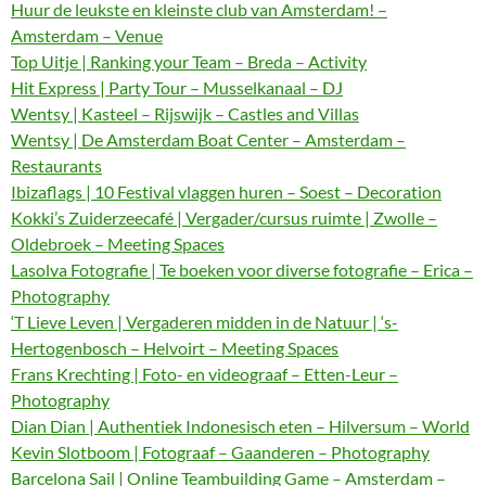
Huur de leukste en kleinste club van Amsterdam! –
Amsterdam – Venue
Top Uitje | Ranking your Team – Breda – Activity
Hit Express | Party Tour – Musselkanaal – DJ
Wentsy | Kasteel – Rijswijk – Castles and Villas
Wentsy | De Amsterdam Boat Center – Amsterdam –
Restaurants
Ibizaflags | 10 Festival vlaggen huren – Soest – Decoration
Kokki’s Zuiderzeecafé | Vergader/cursus ruimte | Zwolle –
Oldebroek – Meeting Spaces
Lasolva Fotografie | Te boeken voor diverse fotografie – Erica –
Photography
‘T Lieve Leven | Vergaderen midden in de Natuur | ‘s-
Hertogenbosch – Helvoirt – Meeting Spaces
Frans Krechting | Foto- en videograaf – Etten-Leur –
Photography
Dian Dian | Authentiek Indonesisch eten – Hilversum – World
Kevin Slotboom | Fotograaf – Gaanderen – Photography
Barcelona Sail | Online Teambuilding Game – Amsterdam –