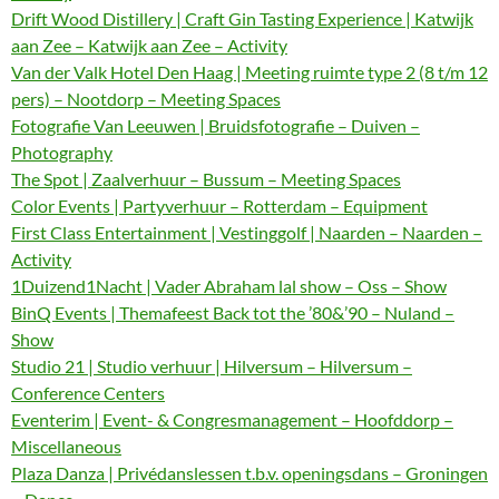
Drift Wood Distillery | Craft Gin Tasting Experience | Katwijk
aan Zee – Katwijk aan Zee – Activity
Van der Valk Hotel Den Haag | Meeting ruimte type 2 (8 t/m 12
pers) – Nootdorp – Meeting Spaces
Fotografie Van Leeuwen | Bruidsfotografie – Duiven –
Photography
The Spot | Zaalverhuur – Bussum – Meeting Spaces
Color Events | Partyverhuur – Rotterdam – Equipment
First Class Entertainment | Vestinggolf | Naarden – Naarden –
Activity
1Duizend1Nacht | Vader Abraham lal show – Oss – Show
BinQ Events | Themafeest Back tot the ’80&’90 – Nuland –
Show
Studio 21 | Studio verhuur | Hilversum – Hilversum –
Conference Centers
Eventerim | Event- & Congresmanagement – Hoofddorp –
Miscellaneous
Plaza Danza | Privédanslessen t.b.v. openingsdans – Groningen