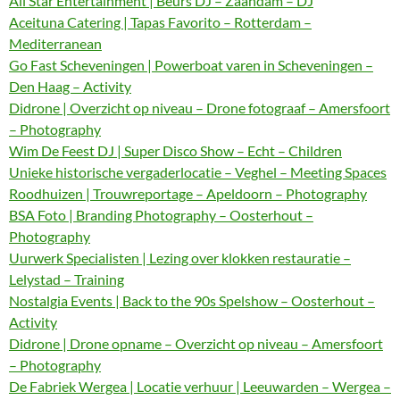
All Star Entertainment | Beurs DJ – Zaandam – DJ
Aceituna Catering | Tapas Favorito – Rotterdam –
Mediterranean
Go Fast Scheveningen | Powerboat varen in Scheveningen –
Den Haag – Activity
Didrone | Overzicht op niveau – Drone fotograaf – Amersfoort
– Photography
Wim De Feest DJ | Super Disco Show – Echt – Children
Unieke historische vergaderlocatie – Veghel – Meeting Spaces
Roodhuizen | Trouwreportage – Apeldoorn – Photography
BSA Foto | Branding Photography – Oosterhout –
Photography
Uurwerk Specialisten | Lezing over klokken restauratie –
Lelystad – Training
Nostalgia Events | Back to the 90s Spelshow – Oosterhout –
Activity
Didrone | Drone opname – Overzicht op niveau – Amersfoort
– Photography
De Fabriek Wergea | Locatie verhuur | Leeuwarden – Wergea –