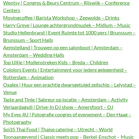
Wentsy | Congres & Beurs Centrum – Rijswijk – Conference
Centers
Movingcoffee | Barista Workshop – Zeewolde – Drinks
Harry Greve | Lounge achtergrondmuziek – Midlum – Music
Studio Hellenbrand | Event Ruimte tot 1000 pers | Brunssum –
Brunssum – Sport Halls
Aemstelland | Trouwen op een salonboot | Amsterdam –
Amsterdam – Wedding Halls
Top Uitje | Mollenstreken Kids – Breda – Children
Cololors Events | Entertainment voor iedere gelegenheid –
Rotterdam – Animation
Oxalex | Huur een prachtig dwarsgetuigd zeilschip – Lelystad –
Venue
Taste and Tinle | Sabreur op locatie – Amsterdam – Activity
Verjaardagsdj | Drive-In DJ show – Amersfoort – DJ
My Eyes 4U | Fotografie congres of evenement – Den Haag –
Photography
Soi35 Thai Food | Thaise catering – Utrecht – World
Toonaangevend | Classic meets pop – Berkel-Enschot – Music