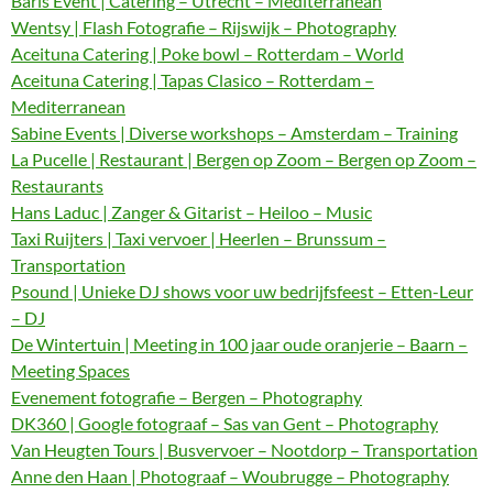
Baris Event | Catering – Utrecht – Mediterranean
Wentsy | Flash Fotografie – Rijswijk – Photography
Aceituna Catering | Poke bowl – Rotterdam – World
Aceituna Catering | Tapas Clasico – Rotterdam –
Mediterranean
Sabine Events | Diverse workshops – Amsterdam – Training
La Pucelle | Restaurant | Bergen op Zoom – Bergen op Zoom –
Restaurants
Hans Laduc | Zanger & Gitarist – Heiloo – Music
Taxi Ruijters | Taxi vervoer | Heerlen – Brunssum –
Transportation
Psound | Unieke DJ shows voor uw bedrijfsfeest – Etten-Leur
– DJ
De Wintertuin | Meeting in 100 jaar oude oranjerie – Baarn –
Meeting Spaces
Evenement fotografie – Bergen – Photography
DK360 | Google fotograaf – Sas van Gent – Photography
Van Heugten Tours | Busvervoer – Nootdorp – Transportation
Anne den Haan | Photograaf – Woubrugge – Photography