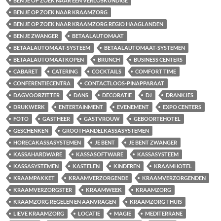
BEN JE OP ZOEK NAAR EEN VERLOSKUNDIGE
BEN JE OP ZOEK NAAR KRAAMZORG
BEN JE OP ZOEK NAAR KRAAMZORG REGIO HAAGLANDEN
BEN JE ZWANGER
BETAALAUTOMAAT
BETAALAUTOMAAT-SYSTEEM
BETAALAUTOMAAT-SYSTEMEN
BETAALAUTOMAATKOPEN
BRUNCH
BUSINESS CENTERS
CABARET
CATERING
COCKTAILS
COMFORT TIME
CONFERENTIECENTRA
CONTACTLOOS-PINAPPARAAT
DAGVOORZITTER
DANS
DECORATIE
DJ
DRANKJES
DRUKWERK
ENTERTAINMENT
EVENEMENT
EXPO CENTERS
FOTO
GASTHEER
GASTVROUW
GEBOORTEHOTEL
GESCHENKEN
GROOTHANDELKASSASYSTEMEN
HORECAKASSASYSTEMEN
JE BENT
JE BENT ZWANGER
KASSAHARDWARE
KASSASOFTWARE
KASSASYSTEEM
KASSASYSTEMEN
KASTELEN
KINDEREN
KRAAMHOTEL
KRAAMPAKKET
KRAAMVERZORGENDE
KRAAMVERZORGENDEN
KRAAMVERZORGSTER
KRAAMWEEK
KRAAMZORG
KRAAMZORG REGELEN EN AANVRAGEN
KRAAMZORG THUIS
LIEVE KRAAMZORG
LOCATIE
MAGIE
MEDITERRANE