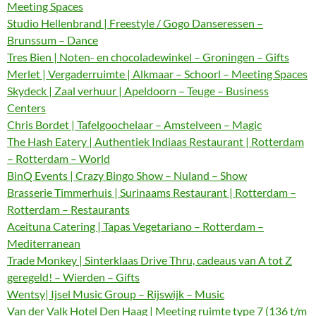
Meeting Spaces
Studio Hellenbrand | Freestyle / Gogo Danseressen –
Brunssum – Dance
Tres Bien | Noten- en chocoladewinkel – Groningen – Gifts
Merlet | Vergaderruimte | Alkmaar – Schoorl – Meeting Spaces
Skydeck | Zaal verhuur | Apeldoorn – Teuge – Business
Centers
Chris Bordet | Tafelgoochelaar – Amstelveen – Magic
The Hash Eatery | Authentiek Indiaas Restaurant | Rotterdam
– Rotterdam – World
BinQ Events | Crazy Bingo Show – Nuland – Show
Brasserie Timmerhuis | Surinaams Restaurant | Rotterdam –
Rotterdam – Restaurants
Aceituna Catering | Tapas Vegetariano – Rotterdam –
Mediterranean
Trade Monkey | Sinterklaas Drive Thru, cadeaus van A tot Z
geregeld! – Wierden – Gifts
Wentsy| Ijsel Music Group – Rijswijk – Music
Van der Valk Hotel Den Haag | Meeting ruimte type 7 (136 t/m