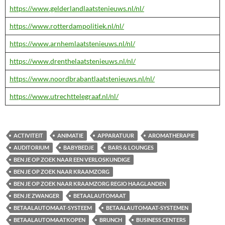
https://www.gelderlandlaatstenieuws.nl/nl/
https://www.rotterdampolitiek.nl/nl/
https://www.arnhemlaatstenieuws.nl/nl/
https://www.drenthelaatstenieuws.nl/nl/
https://www.noordbrabantlaatstenieuws.nl/nl/
https://www.utrechttelegraaf.nl/nl/
ACTIVITEIT
ANIMATIE
APPARATUUR
AROMATHERAPIE
AUDITORIUM
BABYBEDJE
BARS & LOUNGES
BEN JE OP ZOEK NAAR EEN VERLOSKUNDIGE
BEN JE OP ZOEK NAAR KRAAMZORG
BEN JE OP ZOEK NAAR KRAAMZORG REGIO HAAGLANDEN
BEN JE ZWANGER
BETAALAUTOMAAT
BETAALAUTOMAAT-SYSTEEM
BETAALAUTOMAAT-SYSTEMEN
BETAALAUTOMAATKOPEN
BRUNCH
BUSINESS CENTERS