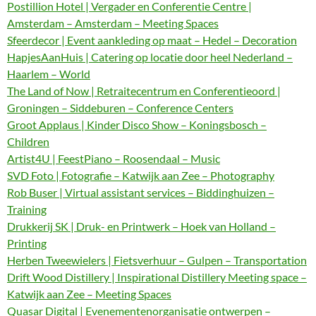
Postillion Hotel | Vergader en Conferentie Centre |
Amsterdam – Amsterdam – Meeting Spaces
Sfeerdecor | Event aankleding op maat – Hedel – Decoration
HapjesAanHuis | Catering op locatie door heel Nederland –
Haarlem – World
The Land of Now | Retraitecentrum en Conferentieoord |
Groningen – Siddeburen – Conference Centers
Groot Applaus | Kinder Disco Show – Koningsbosch –
Children
Artist4U | FeestPiano – Roosendaal – Music
SVD Foto | Fotografie – Katwijk aan Zee – Photography
Rob Buser | Virtual assistant services – Biddinghuizen –
Training
Drukkerij SK | Druk- en Printwerk – Hoek van Holland –
Printing
Herben Tweewielers | Fietsverhuur – Gulpen – Transportation
Drift Wood Distillery | Inspirational Distillery Meeting space –
Katwijk aan Zee – Meeting Spaces
Quasar Digital | Evenementenorganisatie ontwerpen –