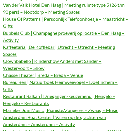
Van der Valk Hotel Den Haag | Meeting ruimte type 5 (26 t/m
90 pers) – Nootdorp – Meeting Spaces
House Of Patterns | Persoonlijk Telefoonhoesje – Maastricht –
Gifts
Bubbels Club | Champagne proeverij op locatie – Den Haag –
Activity
Kaffeetaria | De Koffiebar | Utrecht – Utrecht – Meeting
Spaces
Clownbabello | Kindershow Anders met Sander –
Westervoort – Show
Chassé Theater | Breda – Breda – Venue
Bureau Ben | Natuurboek Heimweevogel – Doetinchem –
Gifts
Restaurant Balkan | Driegangen-keuzemenu | Hengelo –
Hengelo – Restaurants
Marieke Duin Music | Pianiste/Zangeres – Zwaag – Music
Amsterdam Boat Center | Varen op de grachten van
Amsterdam – Amsterdam – Activity