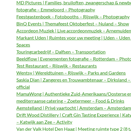
MD Pictures | Families, bruiloften, zwangerschap & newb
fotografie – Emmeloord – Photography
Feestgastenboek – Fotobooths – Rijswijk – Photography
BinQ Events | Themafeest Oktoberfest – Nuland – Show
Accordeon Muziek | Live accordeonmuziek – Arnemuiden
Markant Uden | Ruimtes voor uw meeting | Uden – Uden
Spaces
Touringcarbedrijf – Dalfsen – Transportation
Beeldflow | Evenementen fotografie – Rotterdam – Phot
Test Restaurant – Rijswijk – Restaurants
Wentsy | Wereldtuinen – Rijswijk – Parks and Gardens
Saskia Dian | Zangeres en Trouwambtenaar – Dirksland 
official
MamaWong | Authentieke Zuid-Amerikaans/Oosterse e
mediterraanse catering – Zoetermeer – Food & Drinks
Aemstelland | Privé vaartocht | Amsterdam – Amsterdam 
Drift Wood Distillery | Craft Gin Tasting Experience | Kat
– Katwijk aan Zee – Activity
Van der Valk Hotel Den Haag | Meeting ruimte type 2 (8 t