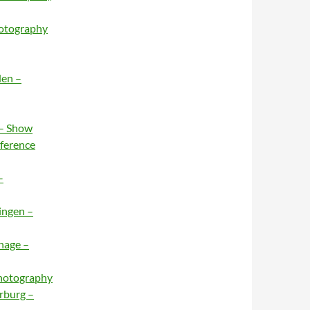
hotography
den –
 – Show
nference
–
ingen –
hage –
Photography
rburg –