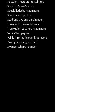
Kastelen
Restaurants
Ruimtes
Services
Show
Snacks
Specialistische kraamzorg
Sporthallen
Spreker
Stadions & Arena's
Trainingen
Transport
Trouwambtenaar
Trouwzalen
Vacature kraamzorg
Villa's
Webpagina
Wil je informatie over kraamzorg
Zwanger
Zwangerschap
zwangerschapsmaanden