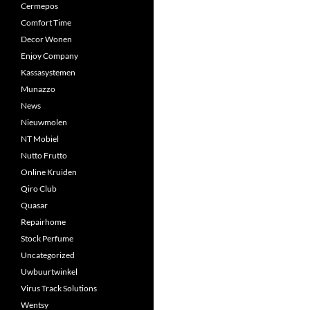
Cermepos
Comfort Time
Decor Wonen
Enjoy Company
Kassasystemen
Munazzo
News
Nieuwmolen
NT Mobiel
Nutto Frutto
Online Kruiden
Qiro Club
Quasar
Repairhome
Stock Perfume
Uncategorized
Uwbuurtwinkel
Virus Track Solutions
Wentsy