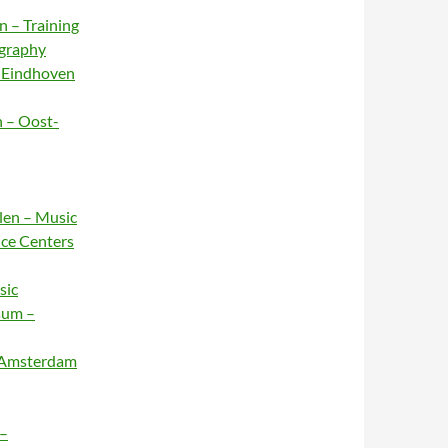
n – Training
ography
– Eindhoven
n – Oost-
rlen – Music
nce Centers
sic
sum –
– Amsterdam
 –