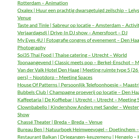
Rotterdam – Animation
Oxalex | Huur een prachtig dwarsgetuigd zeilschip – Lely
Venue
Taste and Tinle | Sabreur op locatie – Amsterdam – Activi
Verjaardagsdj | Drive-In DJ show – Amersfoort – DJ
My Eyes 4U | Fotografie congres of evenement – Den Haa
Photography
Soi35 Thai Food | Thaise catering – Utrecht – World
Toonaangevend | Classic meets pop – Berkel-Enschot – M
Van der Valk Hotel Den Haag | Meeting ruimte type 5 (26
pers) – Nootdorp – Meeting Spaces
House Of Patterns | Persoonlijk Telefoonhoesje – Maastri
Bubbels Club | Champagne proeverij op locatie – Den Haa
Kaffeetaria | De Koffiebar | Utrecht – Utrecht – Meeting 
Clownbabello | Kindershow Anders met Sander – Wester
Show
Chassé Theater | Breda – Breda – Venue
Bureau Ben | Natuurboek Heimweevogel – Doetinchem – 
Restaurant Balkan | Driegangen-keuzemenu | Hengelo – 