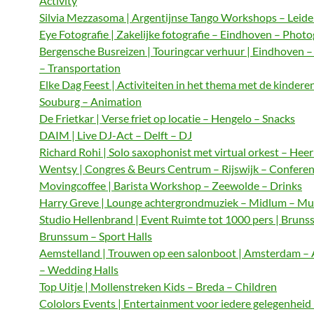
Activity
Silvia Mezzasoma | Argentijnse Tango Workshops – Leide
Eye Fotografie | Zakelijke fotografie – Eindhoven – Phot
Bergensche Busreizen | Touringcar verhuur | Eindhoven 
– Transportation
Elke Dag Feest | Activiteiten in het thema met de kindere
Souburg – Animation
De Frietkar | Verse friet op locatie – Hengelo – Snacks
DAIM | Live DJ-Act – Delft – DJ
Richard Rohi | Solo saxophonist met virtual orkest – Hee
Wentsy | Congres & Beurs Centrum – Rijswijk – Confere
Movingcoffee | Barista Workshop – Zeewolde – Drinks
Harry Greve | Lounge achtergrondmuziek – Midlum – Mu
Studio Hellenbrand | Event Ruimte tot 1000 pers | Bruns
Brunssum – Sport Halls
Aemstelland | Trouwen op een salonboot | Amsterdam 
– Wedding Halls
Top Uitje | Mollenstreken Kids – Breda – Children
Cololors Events | Entertainment voor iedere gelegenheid