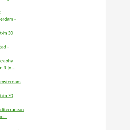
c
terdam –
 t/m 30
tad –
ography
n Rijn –
 Amsterdam
 t/m 70
editerranean
am –