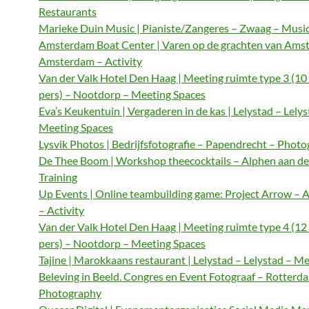
Restaurants
Marieke Duin Music | Pianiste/Zangeres – Zwaag – Musi
Amsterdam Boat Center | Varen op de grachten van Ams
Amsterdam – Activity
Van der Valk Hotel Den Haag | Meeting ruimte type 3 (10
pers) – Nootdorp – Meeting Spaces
Eva’s Keukentuin | Vergaderen in de kas | Lelystad – Lelys
Meeting Spaces
Lysvik Photos | Bedrijfsfotografie – Papendrecht – Phot
De Thee Boom | Workshop theecocktails – Alphen aan de
Training
Up Events | Online teambuilding game: Project Arrow –
– Activity
Van der Valk Hotel Den Haag | Meeting ruimte type 4 (12
pers) – Nootdorp – Meeting Spaces
Tajine | Marokkaans restaurant | Lelystad – Lelystad – M
Beleving in Beeld. Congres en Event Fotograaf – Rotterd
Photography