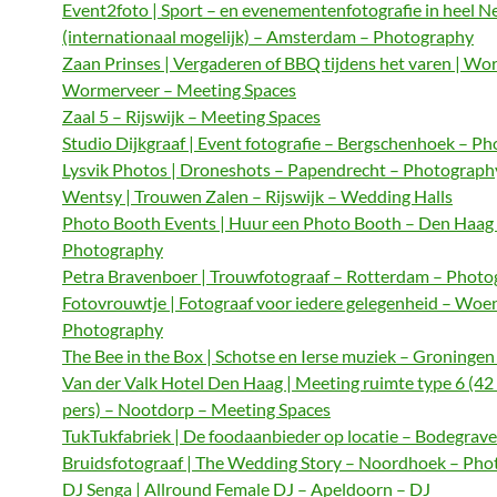
Event2foto | Sport – en evenementenfotografie in heel N
(internationaal mogelijk) – Amsterdam – Photography
Zaan Prinses | Vergaderen of BBQ tijdens het varen | Wo
Wormerveer – Meeting Spaces
Zaal 5 – Rijswijk – Meeting Spaces
Studio Dijkgraaf | Event fotografie – Bergschenhoek – P
Lysvik Photos | Droneshots – Papendrecht – Photograph
Wentsy | Trouwen Zalen – Rijswijk – Wedding Halls
Photo Booth Events | Huur een Photo Booth – Den Haag
Photography
Petra Bravenboer | Trouwfotograaf – Rotterdam – Phot
Fotovrouwtje | Fotograaf voor iedere gelegenheid – Woe
Photography
The Bee in the Box | Schotse en Ierse muziek – Groningen
Van der Valk Hotel Den Haag | Meeting ruimte type 6 (42
pers) – Nootdorp – Meeting Spaces
TukTukfabriek | De foodaanbieder op locatie – Bodegrave
Bruidsfotograaf | The Wedding Story – Noordhoek – Ph
DJ Senga | Allround Female DJ – Apeldoorn – DJ