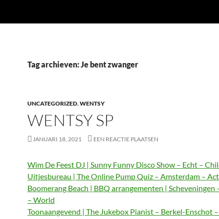
Tag archieven: Je bent zwanger
UNCATEGORIZED
,
WENTSY
WENTSY SP
JANUARI 18, 2021
EEN REACTIE PLAATSEN
Wim De Feest DJ | Sunny Funny Disco Show – Echt – Chi
Uitjesbureau | The Online Pump Quiz – Amsterdam – Act
Boomerang Beach | BBQ arrangementen | Scheveningen 
– World
Toonaangevend | The Jukebox Pianist – Berkel-Enschot 