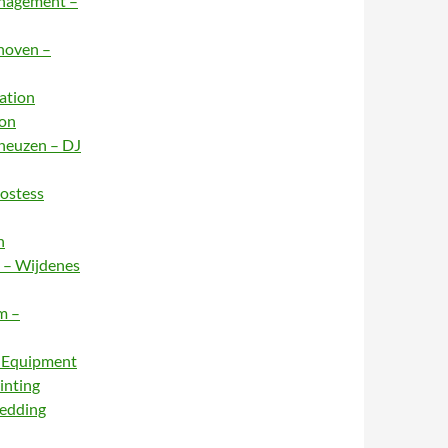
anagement –
dhoven –
ation
ion
rneuzen – DJ
Hostess
n
e – Wijdenes
m –
– Equipment
inting
Wedding