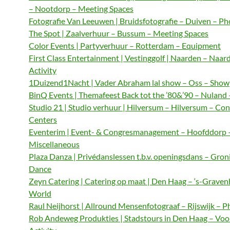
– Nootdorp – Meeting Spaces
Fotografie Van Leeuwen | Bruidsfotografie – Duiven – P
The Spot | Zaalverhuur – Bussum – Meeting Spaces
Color Events | Partyverhuur – Rotterdam – Equipment
First Class Entertainment | Vestinggolf | Naarden – Naar
Activity
1Duizend1Nacht | Vader Abraham lal show – Oss – Show
BinQ Events | Themafeest Back tot the ’80&’90 – Nuland
Studio 21 | Studio verhuur | Hilversum – Hilversum – Co
Centers
Eventerim | Event- & Congresmanagement – Hoofddorp 
Miscellaneous
Plaza Danza | Privédanslessen t.b.v. openingsdans – Gron
Dance
Zeyn Catering | Catering op maat | Den Haag – ‘s-Graven
World
Raul Neijhorst | Allround Mensenfotograaf – Rijswijk – 
Rob Andeweg Produkties | Stadstours in Den Haag – Voo