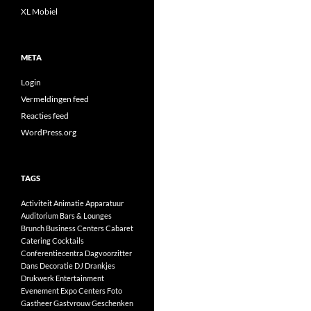
XL Mobiel
META
Login
Vermeldingen feed
Reacties feed
WordPress.org
TAGS
Activiteit
Animatie
Apparatuur
Auditorium
Bars & Lounges
Brunch
Business Centers
Cabaret
Catering
Cocktails
Conferentiecentra
Dagvoorzitter
Dans
Decoratie
DJ
Drankjes
Drukwerk
Entertainment
Evenement
Expo Centers
Foto
Gastheer
Gastvrouw
Geschenken