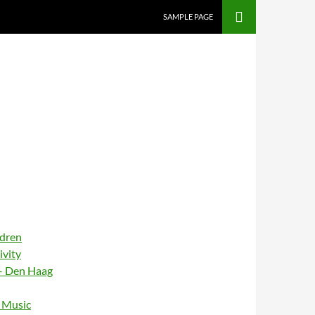
SAMPLE PAGE
ldren
ivity
– Den Haag
– Music