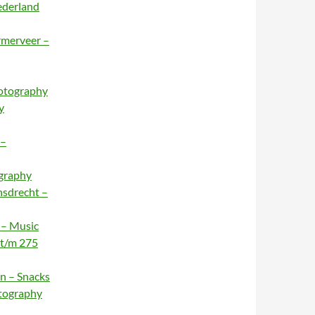
ederland
rmerveer –
hotography
y
 –
ography
nsdrecht –
 – Music
 t/m 275
n – Snacks
otography