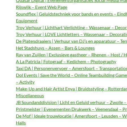
Quasar Digital | Evenementorganisaties Social Media M
Rijswijk – Event Web Page
Soundflex | Geluidstechniek voor bands en events – Ein
Equipment
Troy Verhuur | Lichthart Verlichting – Wassenaar – Decor
Troy Verhuur | LOVE Lichtletters – Wassenaar – Decorat
De Platendraaiers | Verhuur van DJ’s en apparatuur – Te
Het Stadshuys – Assen – Bars & Lounges
Ray van Zuijlen | Exclusieve gastheer – Rhenen – Host / 
A La Patricia | Fotograaf – Kedichem – Photography
Taxi DA | Personenvervoer – Amersfoort – Transportatio
Dol Events | Save the World – Online Teambuilding Gam
– Activity
Make-Up and Hair Artist Enya | Bruidsstyling – Rotterda
Miscellaneous
JB Soundanddivision | Licht en Geluid verhuur – Zwolle 
Printmeister | Evenementen Drukwerk – Veenendaal – Pr
De Mof | Ideale trouwlocatie | Amersfoort – Leusden – 
Halls