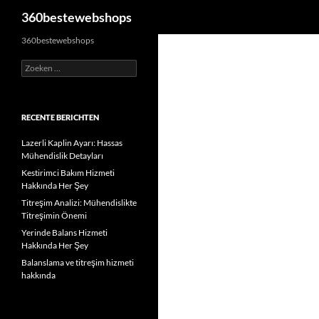
Zoeken
360bestewebshops
Ga
360bestewebshops
naar
Zoeken
de
naar:
inhoud
RECENTE BERICHTEN
Lazerli Kaplin Ayarı: Hassas
Mühendislik Detayları
Kestirimci Bakım Hizmeti
Hakkında Her Şey
Titreşim Analizi: Mühendislikte
Titreşimin Önemi
Yerinde Balans Hizmeti
Hakkında Her Şey
Balanslama ve titreşim hizmeti
hakkında