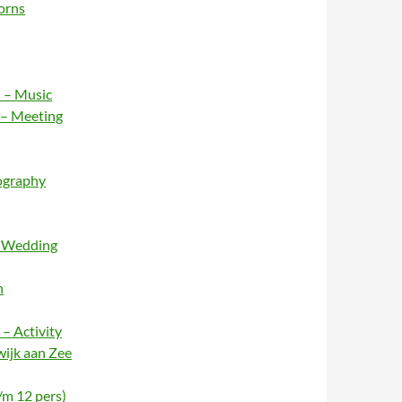
orns
 – Music
 – Meeting
ography
– Wedding
n
– Activity
wijk aan Zee
/m 12 pers)