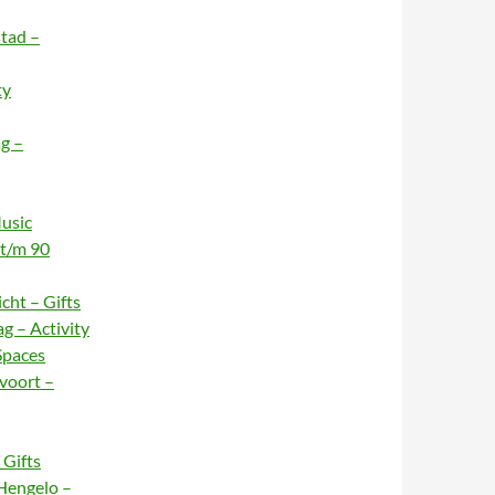
stad –
ty
g –
usic
 t/m 90
cht – Gifts
g – Activity
Spaces
voort –
Gifts
Hengelo –