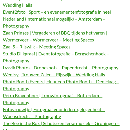
Wedding Halls
Event2foto | Sport – en evenementenfotografie in heel
Nederland (internationaal mogelijk) – Amsterdam –
Photography
Zaan Prinses | Vergaderen of BBQ tijdens het varen |
Wormerveer – Wormerveer – Meeting Spaces
Zaal 5 – Rijswijk – Meeting Spaces
Studio Dijkgraaf | Event fotografie – Bergschenhoek –
Photography
Lysvik Photos | Droneshots – Papendrecht – Photography
Wentsy | Trouwen Zalen – Rijswijk – Wedding Halls
Photo Booth Events | Huur een Photo Booth – Den Haag –
Photography
Petra Bravenboer | Trouwfotograaf – Rotterdam –
Photography
Fotovrouwtje | Fotograaf voor iedere gelegenheid –
Woensdrecht – Photography
The Bee in the Box | Schotse en Ierse muziek – Groningen –