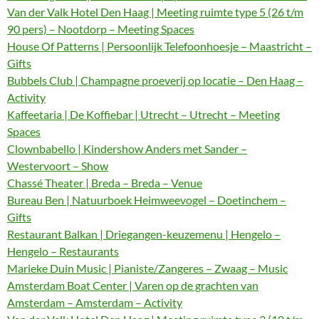
Van der Valk Hotel Den Haag | Meeting ruimte type 5 (26 t/m
90 pers) – Nootdorp – Meeting Spaces
House Of Patterns | Persoonlijk Telefoonhoesje – Maastricht –
Gifts
Bubbels Club | Champagne proeverij op locatie – Den Haag –
Activity
Kaffeetaria | De Koffiebar | Utrecht – Utrecht – Meeting
Spaces
Clownbabello | Kindershow Anders met Sander –
Westervoort – Show
Chassé Theater | Breda – Breda – Venue
Bureau Ben | Natuurboek Heimweevogel – Doetinchem –
Gifts
Restaurant Balkan | Driegangen-keuzemenu | Hengelo –
Hengelo – Restaurants
Marieke Duin Music | Pianiste/Zangeres – Zwaag – Music
Amsterdam Boat Center | Varen op de grachten van
Amsterdam – Amsterdam – Activity