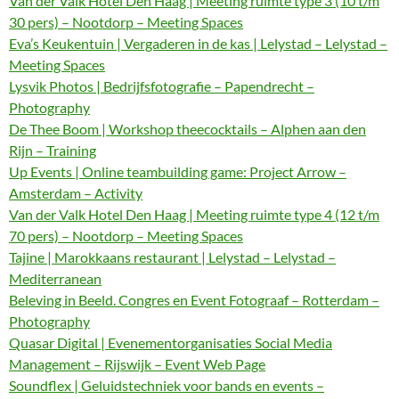
Van der Valk Hotel Den Haag | Meeting ruimte type 3 (10 t/m
30 pers) – Nootdorp – Meeting Spaces
Eva’s Keukentuin | Vergaderen in de kas | Lelystad – Lelystad –
Meeting Spaces
Lysvik Photos | Bedrijfsfotografie – Papendrecht –
Photography
De Thee Boom | Workshop theecocktails – Alphen aan den
Rijn – Training
Up Events | Online teambuilding game: Project Arrow –
Amsterdam – Activity
Van der Valk Hotel Den Haag | Meeting ruimte type 4 (12 t/m
70 pers) – Nootdorp – Meeting Spaces
Tajine | Marokkaans restaurant | Lelystad – Lelystad –
Mediterranean
Beleving in Beeld. Congres en Event Fotograaf – Rotterdam –
Photography
Quasar Digital | Evenementorganisaties Social Media
Management – Rijswijk – Event Web Page
Soundflex | Geluidstechniek voor bands en events –