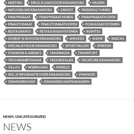
MEETING
MELD JE AAN VOOR KRAAMZORG
MUZIEK
NATUURLIJKE KRAAMZORG
ORKEST
PARKEN & TUINEN
PINAPPARAAT
PINAPPARAATHUREN
PINAPPARAATKOPEN
PINAUTOMAAT
PINAUTOMAATKOPEN
POSKASSASYSTEMEN
RESTAURANTS
RETAILKASSASYSTEMEN
RUIMTES
SCHRIJF JE IN VOOR KRAAMZORG
SERVICES
SHOW
SNACKS
SPECIALISTISCHE KRAAMZORG
SPORTHALLEN
SPREKER
STADIONS & ARENA'S
TRAININGEN
TRANSPORT
TROUWAMBTENAAR
TROUWZALEN
VACATURE KRAAMZORG
VILLA'S
WEBPAGINA
WERELD
WIL JE INFORMATIE OVER KRAAMZORG
ZWANGER
ZWANGERSCHAP
ZWANGERSCHAPSMAANDEN
NEWS
,
UNCATEGORIZED
NEWS