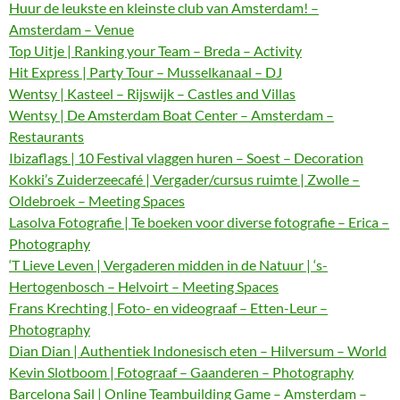
Huur de leukste en kleinste club van Amsterdam! –
Amsterdam – Venue
Top Uitje | Ranking your Team – Breda – Activity
Hit Express | Party Tour – Musselkanaal – DJ
Wentsy | Kasteel – Rijswijk – Castles and Villas
Wentsy | De Amsterdam Boat Center – Amsterdam –
Restaurants
Ibizaflags | 10 Festival vlaggen huren – Soest – Decoration
Kokki’s Zuiderzeecafé | Vergader/cursus ruimte | Zwolle –
Oldebroek – Meeting Spaces
Lasolva Fotografie | Te boeken voor diverse fotografie – Erica –
Photography
‘T Lieve Leven | Vergaderen midden in de Natuur | ‘s-
Hertogenbosch – Helvoirt – Meeting Spaces
Frans Krechting | Foto- en videograaf – Etten-Leur –
Photography
Dian Dian | Authentiek Indonesisch eten – Hilversum – World
Kevin Slotboom | Fotograaf – Gaanderen – Photography
Barcelona Sail | Online Teambuilding Game – Amsterdam –