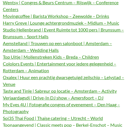
Wentsy | Congres & Beurs Centrum – Rijswijk – Conference
Centers
Movingcoffee | Barista Workshop – Zeewolde – Drinks
Harry Greve | Lounge achtergrondmuziek – Midlum – Music
Studio Hellenbrand | Event Ruimte tot 1000 pers | Brunssum –
Brunssum – Sport Halls
Aemstelland | Trouwen op een salonboot | Amsterdam –
Amsterdam – Wedding Halls
Top Uitje | Mollenstreken Kids – Breda – Children
Cololors Events | Entertainment voor iedere gelegenheid –
Rotterdam – Animation
Oxalex | Huur een prachtig dwarsgetuigd zeilschip – Lelystad –
Venue
Taste and Tinle | Sabreur op locatie – Amsterdam – Activity
Verjaardagsdj | Drive-In DJ show – Amersfoort – DJ
My Eyes 4U | Fotografie congres of evenement – Den Haag –
Photography
Soi35 Thai Food | Thaise catering – Utrecht – World
Toonaangevend | Classic meets pop – Berkel-Enschot – Music