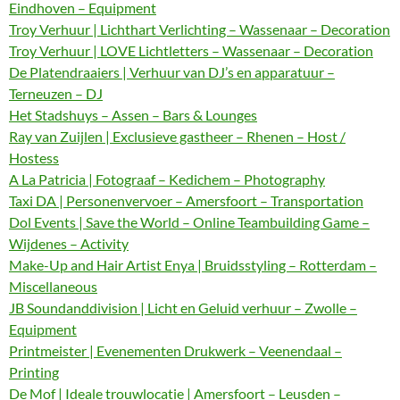
Eindhoven – Equipment
Troy Verhuur | Lichthart Verlichting – Wassenaar – Decoration
Troy Verhuur | LOVE Lichtletters – Wassenaar – Decoration
De Platendraaiers | Verhuur van DJ’s en apparatuur –
Terneuzen – DJ
Het Stadshuys – Assen – Bars & Lounges
Ray van Zuijlen | Exclusieve gastheer – Rhenen – Host /
Hostess
A La Patricia | Fotograaf – Kedichem – Photography
Taxi DA | Personenvervoer – Amersfoort – Transportation
Dol Events | Save the World – Online Teambuilding Game –
Wijdenes – Activity
Make-Up and Hair Artist Enya | Bruidsstyling – Rotterdam –
Miscellaneous
JB Soundanddivision | Licht en Geluid verhuur – Zwolle –
Equipment
Printmeister | Evenementen Drukwerk – Veenendaal –
Printing
De Mof | Ideale trouwlocatie | Amersfoort – Leusden –