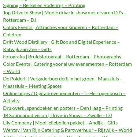
Signing – Berkel en Rodenrijs – Printing
Top Drive In Show | Mooie drive in show met ervaren DJ’s –
Rotterdam – DJ
Colors Events | Attracties voor kinderen – Rotterdam –
Children
Drift Wood Distillery | Gift Box and Digital Experience –
Katwijk aan Zee – Gifts
Fotografia | Bruidsfotograaf – Rotterdam – Photography
Color Events | Catering voor al uw evenementen – Rotterdam
– World
De Polderij | Vergaderboerderij in het groen | Maassluis –
Maassluis – Meeting Spaces
Online uitjes / Digitale evenementen – ‘s-Hertogenbosch –
Activity
Drukwerk , spandoeken en posters – Den Haag – Printing
JB Soundanddivision | Drive-in Shows – Zwolle – DJ
Lily Company | Mooi leliebollen pakket – Andijk – Gifts
Wentsy | Van Rijn Catering & Partyverhuur – Rijswijk – World