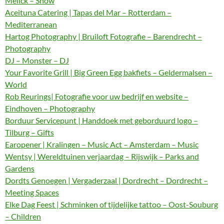
Melick – Show
Aceituna Catering | Tapas del Mar – Rotterdam –
Mediterranean
Hartog Photography | Bruiloft Fotografie – Barendrecht –
Photography
DJ – Monster – DJ
Your Favorite Grill | Big Green Egg bakfiets – Geldermalsen –
World
Rob Reurings| Fotografie voor uw bedrijf en website –
Eindhoven – Photography
Borduur Servicepunt | Handdoek met geborduurd logo –
Tilburg – Gifts
Earopener | Kralingen – Music Act – Amsterdam – Music
Wentsy | Wereldtuinen verjaardag – Rijswijk – Parks and
Gardens
Dordts Genoegen | Vergaderzaal | Dordrecht – Dordrecht –
Meeting Spaces
Elke Dag Feest | Schminken of tijdelijke tattoo – Oost-Souburg
– Children