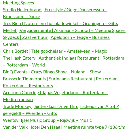
Meeting Spaces
Studio Hellenbrand | Freestyle / Gogo Danseressen –
Brunssum – Dance
Tres Bien | Noten- en chocoladewinkel – Groningen – Gifts
Merlet | Vergaderruimte | Alkmaar – Schoorl – Meeting Spaces
Skydeck | Zaal verhuur | Apeldoorn – Teuge – Business
Centers
Chris Bordet | Tafelgoochelaar – Amstelveen – Magic
The Hash Eatery | Authentiek Indiaas Restaurant | Rotterdam
– Rotterdam – World
BinQ Events | Crazy Bingo Show – Nuland – Show
Brasserie Timmerhuis | Surinaams Restaurant | Rotterdam –
Rotterdam – Restaurants
Aceituna Catering | Tapas Vegetariano – Rotterdam –
Mediterranean
Trade Monkey | Sinterklaas Drive Thru, cadeaus van A tot Z
geregeld! – Wierden – Gifts
Wentsy| Ijsel Music Group – Rijswijk – Music
Van der Valk Hotel Den Haag | Meeting ruimte type 7 (136 t/m