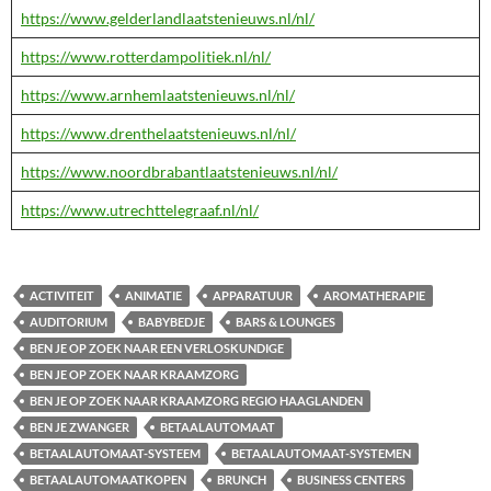
https://www.gelderlandlaatstenieuws.nl/nl/
https://www.rotterdampolitiek.nl/nl/
https://www.arnhemlaatstenieuws.nl/nl/
https://www.drenthelaatstenieuws.nl/nl/
https://www.noordbrabantlaatstenieuws.nl/nl/
https://www.utrechttelegraaf.nl/nl/
ACTIVITEIT
ANIMATIE
APPARATUUR
AROMATHERAPIE
AUDITORIUM
BABYBEDJE
BARS & LOUNGES
BEN JE OP ZOEK NAAR EEN VERLOSKUNDIGE
BEN JE OP ZOEK NAAR KRAAMZORG
BEN JE OP ZOEK NAAR KRAAMZORG REGIO HAAGLANDEN
BEN JE ZWANGER
BETAALAUTOMAAT
BETAALAUTOMAAT-SYSTEEM
BETAALAUTOMAAT-SYSTEMEN
BETAALAUTOMAATKOPEN
BRUNCH
BUSINESS CENTERS