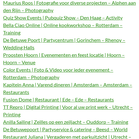
Maurius Roos | Fotografie voor diverse projecten – Alphen aan
den Rijn – Photography
Quiz Show Events | Pubquiz Show – Den Haag – Activity
Bella Ciao Online | Online kookworkshop – Rotterdam –
Training
De Betuwe Poort | Partycentrum | Gorinchem – Rhenoy –
Wedding Halls
Proosten Hoorn | Evenementen en feest locatie | Hoorn –
Hoorn – Venue
Color Events | Foto & Video voor ieder evenement –
Rotterdam – Photography
Kapitein Anna | Varend dineren | Amsterdam – Amsterdam –
Restaurants
Fusion Dome | Restaurant | Ede – Ede – Restaurants
TT Repro | Digital Printing | Voor al uw print werk – Utrecht –
Printing
Anilla Sailing | Zeilles op een zeiljacht – Ouddorp – Training
De Betuwepoort | Partyservice & catering – Beesd – World
Restaurant Juliana | Vergaderen met parkuitzicht | Utrecht –