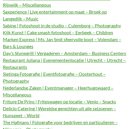
Rijswijk – Miscellaneous
Saxperience | Live entertainment op maat – Broek op
Langedijk – Music
Sabine | Fotoshoot in de studio – Culemborg – Photography
Kijk Kunst | Cake smash fotoshoot – Eerbeek – Children
Marken Express | Ms. Jan Smit sfeervolle boot – Volendam –
Bars & Lounges
Day’s Stonegrill | Vergaderen – Amsterdam – Business Centers
Restaurant Juliana | Evenementenlocatie | Utrecht – Utrecht –
Restaurants
Sietinga Fotografie | Eventfotografie – Oosterhout –
Photography
Nederlandse Zaken | Eventmanager – Heerhugowaard –
Miscellaneous
Friture De Prins | Friteswagen op locatie – Venlo – Snacks
Delicio Catering | Wereldse gerechten uit alle seizoenen –
Nunspeet – World
The Hafmans | Fotografie voor bedrijven en particulieren –