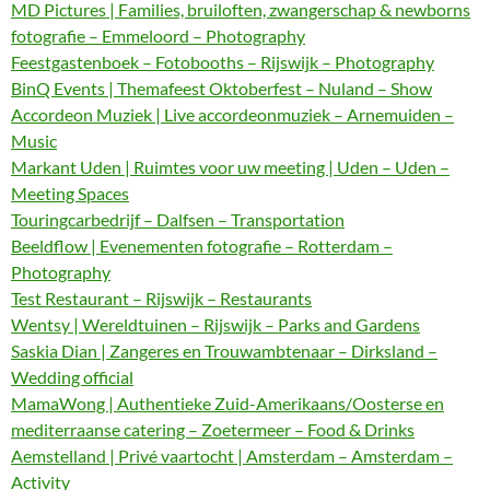
MD Pictures | Families, bruiloften, zwangerschap & newborns
fotografie – Emmeloord – Photography
Feestgastenboek – Fotobooths – Rijswijk – Photography
BinQ Events | Themafeest Oktoberfest – Nuland – Show
Accordeon Muziek | Live accordeonmuziek – Arnemuiden –
Music
Markant Uden | Ruimtes voor uw meeting | Uden – Uden –
Meeting Spaces
Touringcarbedrijf – Dalfsen – Transportation
Beeldflow | Evenementen fotografie – Rotterdam –
Photography
Test Restaurant – Rijswijk – Restaurants
Wentsy | Wereldtuinen – Rijswijk – Parks and Gardens
Saskia Dian | Zangeres en Trouwambtenaar – Dirksland –
Wedding official
MamaWong | Authentieke Zuid-Amerikaans/Oosterse en
mediterraanse catering – Zoetermeer – Food & Drinks
Aemstelland | Privé vaartocht | Amsterdam – Amsterdam –
Activity