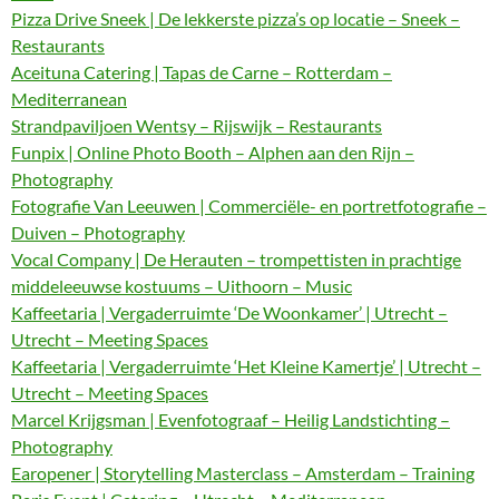
Pizza Drive Sneek | De lekkerste pizza’s op locatie – Sneek –
Restaurants
Aceituna Catering | Tapas de Carne – Rotterdam –
Mediterranean
Strandpaviljoen Wentsy – Rijswijk – Restaurants
Funpix | Online Photo Booth – Alphen aan den Rijn –
Photography
Fotografie Van Leeuwen | Commerciële- en portretfotografie –
Duiven – Photography
Vocal Company | De Herauten – trompettisten in prachtige
middeleeuwse kostuums – Uithoorn – Music
Kaffeetaria | Vergaderruimte ‘De Woonkamer’ | Utrecht –
Utrecht – Meeting Spaces
Kaffeetaria | Vergaderruimte ‘Het Kleine Kamertje’ | Utrecht –
Utrecht – Meeting Spaces
Marcel Krijgsman | Evenfotograaf – Heilig Landstichting –
Photography
Earopener | Storytelling Masterclass – Amsterdam – Training