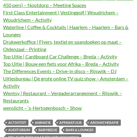
450 pers) – Nootdorp – Meeting Spaces
First Class Entertainment | Vestinggolf | Woudrichem –
Woudrichem – Activity
Waterline | Coffee & Cocktails | Haarlem – Haarlem – Bars &
Lounges
Drukwerkoffice | Flyers, textiel en spandoeken op maat –
Oldenzaal – Printing
Top Uitje | Cardboard Car Challenge – Breda – Activity
Top Uitje | Bouw een fiets voor Afrika – Breda – Activity
The Differences Events – Drive-in disco – Rijswijk – DJ
Uitjesbureau | De grote online TV quiz show – Amsterdam –
Activity
Wentsy | Restaurant – Vergaderarrangement – Rijswijk –
Restaurants
wenslicht – ‘s-Hertogenbosch – Show
ACTIVITEIT
ANIMATIE
APPARATUUR
AROMATHERAPIE
AUDITORIUM
BABYBEDJE
BARS & LOUNGES