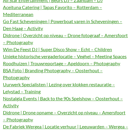
All Star Entertainment | Beurs DJ – Zaandam – DJ
Aceituna Catering | Tapas Favorito – Rotterdam –
Mediterranean
Go Fast Scheveningen | Powerboat varen in Scheveningen –
Den Haag – Activity
Didrone | Overzicht op niveau – Drone fotograaf – Amersfoort
– Photography
Wim De Feest DJ | Super Disco Show – Echt – Children
Unieke historische vergaderlocatie – Veghel – Meeting Spaces
Roodhuizen | Trouwreportage – Apeldoorn – Photography
BSA Foto | Branding Photography – Oosterhout –
Photography
Uurwerk Specialisten | Lezing over klokken restauratie –
Lelystad – Training
Nostalgia Events | Back to the 90s Spelshow – Oosterhout –
Activity
Didrone | Drone opname – Overzicht op niveau – Amersfoort
– Photography
De Fabriek Wergea | Locatie verhuur | Leeuwarden – Wergea –