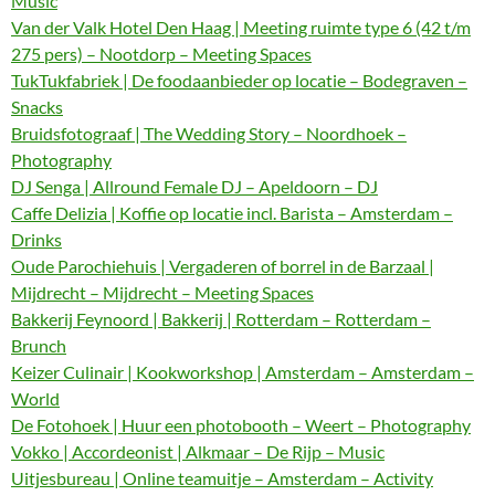
Music
Van der Valk Hotel Den Haag | Meeting ruimte type 6 (42 t/m
275 pers) – Nootdorp – Meeting Spaces
TukTukfabriek | De foodaanbieder op locatie – Bodegraven –
Snacks
Bruidsfotograaf | The Wedding Story – Noordhoek –
Photography
DJ Senga | Allround Female DJ – Apeldoorn – DJ
Caffe Delizia | Koffie op locatie incl. Barista – Amsterdam –
Drinks
Oude Parochiehuis | Vergaderen of borrel in de Barzaal |
Mijdrecht – Mijdrecht – Meeting Spaces
Bakkerij Feynoord | Bakkerij | Rotterdam – Rotterdam –
Brunch
Keizer Culinair | Kookworkshop | Amsterdam – Amsterdam –
World
De Fotohoek | Huur een photobooth – Weert – Photography
Vokko | Accordeonist | Alkmaar – De Rijp – Music
Uitjesbureau | Online teamuitje – Amsterdam – Activity