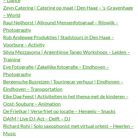
– Dance
Zeyn Catering | Catering op maat | Den Haag – ‘s-Gravenhage
– World
Raul Neijhorst | Allround Mensenfotograaf – Rijswijk –
Photography
Rob Andeweg Produkties | Stadstours in Den Haag –
Voorburg – Activity
Silvia Mezzasoma | Argentijnse Tango Workshops – Leiden –
Training
Eye Fotografie | Zakelijke fotografie – Eindhoven –
Photography
Bergensche Busreizen | Touringcar verhuur | Eindhoven –
Eindhoven – Transportation
Elke Dag Feest | Activiteiten in het thema met de kinderen –
Oost-Souburg – Animation
De Frietkar | Verse friet op locatie – Hengelo – Snacks
DAIM | Live DJ-Act – Delft – DJ
Richard Rohi | Solo saxophonist met virtual orkest – Heerlen –
Music