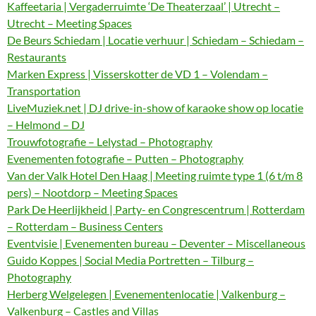
Kaffeetaria | Vergaderruimte ‘De Theaterzaal’ | Utrecht –
Utrecht – Meeting Spaces
De Beurs Schiedam | Locatie verhuur | Schiedam – Schiedam –
Restaurants
Marken Express | Visserskotter de VD 1 – Volendam –
Transportation
LiveMuziek.net | DJ drive-in-show of karaoke show op locatie
– Helmond – DJ
Trouwfotografie – Lelystad – Photography
Evenementen fotografie – Putten – Photography
Van der Valk Hotel Den Haag | Meeting ruimte type 1 (6 t/m 8
pers) – Nootdorp – Meeting Spaces
Park De Heerlijkheid | Party- en Congrescentrum | Rotterdam
– Rotterdam – Business Centers
Eventvisie | Evenementen bureau – Deventer – Miscellaneous
Guido Koppes | Social Media Portretten – Tilburg –
Photography
Herberg Welgelegen | Evenementenlocatie | Valkenburg –
Valkenburg – Castles and Villas