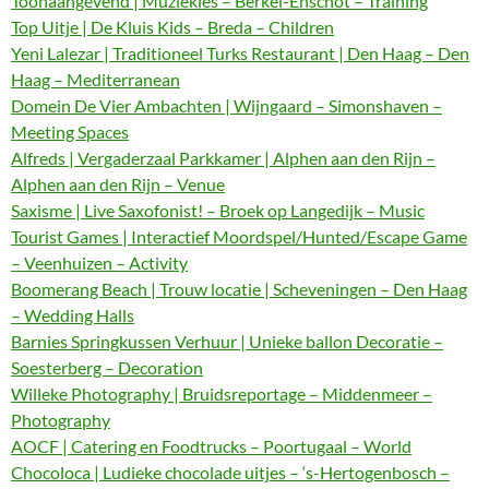
Toonaangevend | Muziekles – Berkel-Enschot – Training
Top Uitje | De Kluis Kids – Breda – Children
Yeni Lalezar | Traditioneel Turks Restaurant | Den Haag – Den
Haag – Mediterranean
Domein De Vier Ambachten | Wijngaard – Simonshaven –
Meeting Spaces
Alfreds | Vergaderzaal Parkkamer | Alphen aan den Rijn –
Alphen aan den Rijn – Venue
Saxisme | Live Saxofonist! – Broek op Langedijk – Music
Tourist Games | Interactief Moordspel/Hunted/Escape Game
– Veenhuizen – Activity
Boomerang Beach | Trouw locatie | Scheveningen – Den Haag
– Wedding Halls
Barnies Springkussen Verhuur | Unieke ballon Decoratie –
Soesterberg – Decoration
Willeke Photography | Bruidsreportage – Middenmeer –
Photography
AOCF | Catering en Foodtrucks – Poortugaal – World
Chocoloca | Ludieke chocolade uitjes – ‘s-Hertogenbosch –