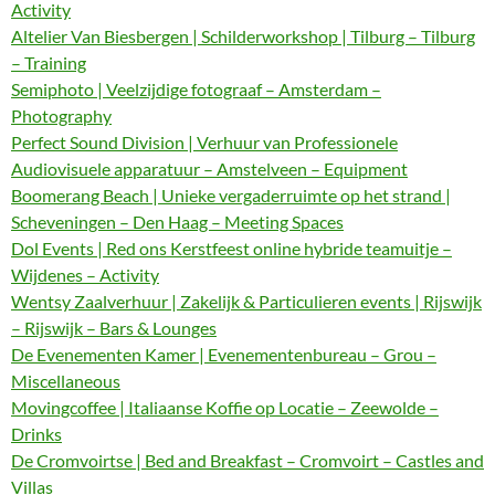
Activity
Altelier Van Biesbergen | Schilderworkshop | Tilburg – Tilburg
– Training
Semiphoto | Veelzijdige fotograaf – Amsterdam –
Photography
Perfect Sound Division | Verhuur van Professionele
Audiovisuele apparatuur – Amstelveen – Equipment
Boomerang Beach | Unieke vergaderruimte op het strand |
Scheveningen – Den Haag – Meeting Spaces
Dol Events | Red ons Kerstfeest online hybride teamuitje –
Wijdenes – Activity
Wentsy Zaalverhuur | Zakelijk & Particulieren events | Rijswijk
– Rijswijk – Bars & Lounges
De Evenementen Kamer | Evenementenbureau – Grou –
Miscellaneous
Movingcoffee | Italiaanse Koffie op Locatie – Zeewolde –
Drinks
De Cromvoirtse | Bed and Breakfast – Cromvoirt – Castles and
Villas