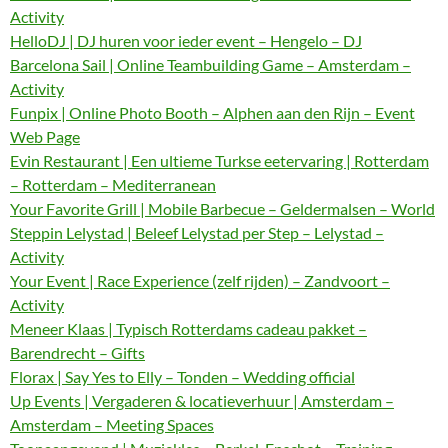
Activity
HelloDJ | DJ huren voor ieder event – Hengelo – DJ
Barcelona Sail | Online Teambuilding Game – Amsterdam –
Activity
Funpix | Online Photo Booth – Alphen aan den Rijn – Event
Web Page
Evin Restaurant | Een ultieme Turkse eetervaring | Rotterdam
– Rotterdam – Mediterranean
Your Favorite Grill | Mobile Barbecue – Geldermalsen – World
Steppin Lelystad | Beleef Lelystad per Step – Lelystad –
Activity
Your Event | Race Experience (zelf rijden) – Zandvoort –
Activity
Meneer Klaas | Typisch Rotterdams cadeau pakket –
Barendrecht – Gifts
Florax | Say Yes to Elly – Tonden – Wedding official
Up Events | Vergaderen & locatieverhuur | Amsterdam –
Amsterdam – Meeting Spaces