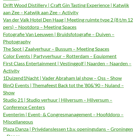
Drift Wood Distillery | Craft Gin Tasting Experience | Katwijk
aan Zee – Katwijk aan Zee – Activity
Van der Valk Hotel Den Haag | Meeting ruimte type 2 (8 t/m 12
pers) – Nootdorp – Meeting Spaces
Fotografie Van Leeuwen | Bruidsfotografie – Duiven –
Photography
The Spot | Zaalverhuur – Bussum – Meeting Spaces
Color Events | Partyverhuur – Rotterdam – Equipment
First Class Entertainment | Vestinggolf | Naarden – Naarden –
Activity
1Duizend1Nacht | Vader Abraham lal show – Oss – Show
BinQ Events | Themafeest Back tot the ’80&’90 – Nuland –
Show
Studio 21 | Studio verhuur | Hilversum – Hilversum –
Conference Centers
Eventerim | Event- & Congresmanagement – Hoofddorp –
Miscellaneous
Plaza Danza | Privédanslessen t.b.v. openingsdans – Groningen