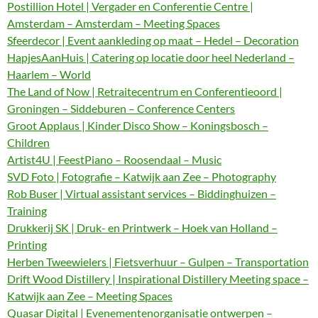
Postillion Hotel | Vergader en Conferentie Centre |
Amsterdam – Amsterdam – Meeting Spaces
Sfeerdecor | Event aankleding op maat – Hedel – Decoration
HapjesAanHuis | Catering op locatie door heel Nederland –
Haarlem – World
The Land of Now | Retraitecentrum en Conferentieoord |
Groningen – Siddeburen – Conference Centers
Groot Applaus | Kinder Disco Show – Koningsbosch –
Children
Artist4U | FeestPiano – Roosendaal – Music
SVD Foto | Fotografie – Katwijk aan Zee – Photography
Rob Buser | Virtual assistant services – Biddinghuizen –
Training
Drukkerij SK | Druk- en Printwerk – Hoek van Holland –
Printing
Herben Tweewielers | Fietsverhuur – Gulpen – Transportation
Drift Wood Distillery | Inspirational Distillery Meeting space –
Katwijk aan Zee – Meeting Spaces
Quasar Digital | Evenementenorganisatie ontwerpen –