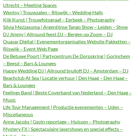
Utrecht – Meeting Spaces
Wentsy | Trouwzalen – Rijswijk – Wedding Halls
Kijk Kunst | Trouwfotograaf – Eerbeek – Photography
Silvia Mezzasoma | Argentijnse Tango Show – Leiden – Show
DJ Jimmy | Allround feest DJ – Bergen op Zoom – DJ
Quasar Digital | Evenementorganisaties Website Pakketten –
Rijswijk – Event Web Page
De Betuwe Poort | Partycentrum De Dorpskring | Gorinchem
– Beesd – Bars & Lounges
Happy Wedding DJ | Allround bruiloft DJ – Amsterdam – DJ
Beachclub At Sea | Locatie verhuur | Den Haag – Den Haag –
Bars & Lounges
Feelings Band | Beste Coverband van Nederland – Den Haag –
Music
Life Tour Management | Productie evenementen – Uden –
Miscellaneous
Anne Jacobs | Gezin reportage – Huissen – Photography
Mystery FX | Spectaculaire lasershows en special effects –