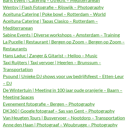
Baris Event | Catering – Utrecht – Mediterranean
Wentsy | Flash Fotografie – Rijswijk – Photography
Aceituna Catering | Poke bowl – Rotterdam – World
Aceituna Catering | Tapas Clasico – Rotterdam –
Mediterranean
Sabine Events | Diverse workshops – Amsterdam – Training
La Pucelle | Restaurant | Bergen op Zoom – Bergen op Zoom –
Restaurants
Hans Laduc | Zanger & Gitarist – Heiloo – Music
Taxi Ruijters | Taxi vervoer | Heerlen – Brunssum –
Transportation
Psound | Unieke DJ shows voor uw bedrijfsfeest – Etten-Leur
– DJ
De Wintertuin | Meeting in 100 jaar oude oranjerie – Baarn –
Meeting Spaces
Evenement fotografie – Bergen – Photography
DK360 | Google fotograaf – Sas van Gent – Photography
Van Heugten Tours | Busvervoer – Nootdorp – Transportation
Anne den Haan | Photograaf – Woubrugge – Photography