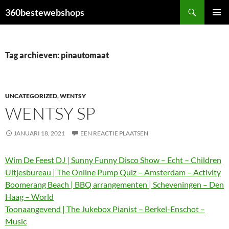
Ga
Zoeken
360bestewebshops
naar
PRIMAI
de
MENU
inhoud
Tag archieven: pinautomaat
UNCATEGORIZED
,
WENTSY
WENTSY SP
JANUARI 18, 2021
EEN REACTIE PLAATSEN
Wim De Feest DJ | Sunny Funny Disco Show – Echt – Children
Uitjesbureau | The Online Pump Quiz – Amsterdam – Activity
Boomerang Beach | BBQ arrangementen | Scheveningen – Den
Haag – World
Toonaangevend | The Jukebox Pianist – Berkel-Enschot –
Music