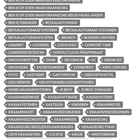
BEN JE OP ZOEK NAAR EEN VERLOSKUNDIGE
BEN JE OP ZOEK NAAR KRAAMZORG
BEN JE OP ZOEK NAAR KRAAMZORG REGIO HAAGLANDEN
BEN JE ZWANGER
BETAALAUTOMAAT
BETAALAUTOMAAT-SYSTEEM
BETAALAUTOMAAT-SYSTEMEN
BETAALAUTOMAATKOPEN
BRUNCH
BUSINESS CENTERS
CABARET
CATERING
COCKTAILS
COMFORT TIME
CONFERENTIECENTRA
CONTACTLOOS-PINAPPARAAT
DAGVOORZITTER
DANS
DECORATIE
DJ
DRANKJES
DRUKWERK
ENTERTAINMENT
EVENEMENT
EXPO CENTERS
FOTO
GASTHEER
GASTVROUW
GEBOORTEHOTEL
GESCHENKEN
GROOTHANDELKASSASYSTEMEN
HORECAKASSASYSTEMEN
JE BENT
JE BENT ZWANGER
KASSAHARDWARE
KASSASOFTWARE
KASSASYSTEEM
KASSASYSTEMEN
KASTELEN
KINDEREN
KRAAMHOTEL
KRAAMPAKKET
KRAAMVERZORGENDE
KRAAMVERZORGENDEN
KRAAMVERZORGSTER
KRAAMWEEK
KRAAMZORG
KRAAMZORG REGELEN EN AANVRAGEN
KRAAMZORG THUIS
LIEVE KRAAMZORG
LOCATIE
MAGIE
MEDITERRANE