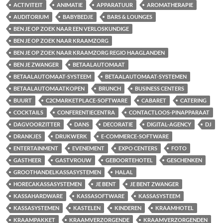
ACTIVITEIT
ANIMATIE
APPARATUUR
AROMATHERAPIE
AUDITORIUM
BABYBEDJE
BARS & LOUNGES
BEN JE OP ZOEK NAAR EEN VERLOSKUNDIGE
BEN JE OP ZOEK NAAR KRAAMZORG
BEN JE OP ZOEK NAAR KRAAMZORG REGIO HAAGLANDEN
BEN JE ZWANGER
BETAALAUTOMAAT
BETAALAUTOMAAT-SYSTEEM
BETAALAUTOMAAT-SYSTEMEN
BETAALAUTOMAATKOPEN
BRUNCH
BUSINESS CENTERS
BUURT
C2CMARKETPLACE-SOFTWARE
CABARET
CATERING
COCKTAILS
CONFERENTIECENTRA
CONTACTLOOS-PINAPPARAAT
DAGVOORZITTER
DANS
DECORATIE
DIGITAL-AGENCY
DJ
DRANKJES
DRUKWERK
E-COMMERCE-SOFTWARE
ENTERTAINMENT
EVENEMENT
EXPO CENTERS
FOTO
GASTHEER
GASTVROUW
GEBOORTEHOTEL
GESCHENKEN
GROOTHANDELKASSASYSTEMEN
HALAL
HORECAKASSASYSTEMEN
JE BENT
JE BENT ZWANGER
KASSAHARDWARE
KASSASOFTWARE
KASSASYSTEEM
KASSASYSTEMEN
KASTELEN
KINDEREN
KRAAMHOTEL
KRAAMPAKKET
KRAAMVERZORGENDE
KRAAMVERZORGENDEN