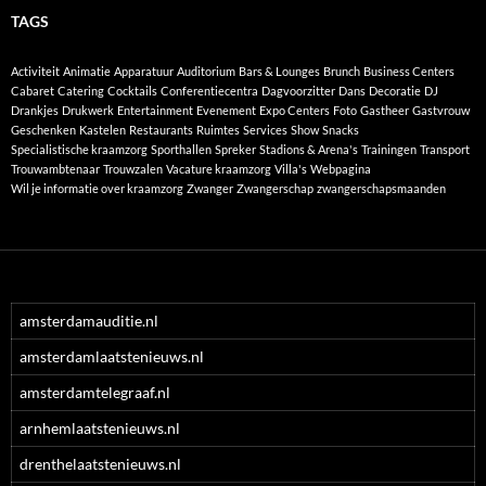
TAGS
Activiteit
Animatie
Apparatuur
Auditorium
Bars & Lounges
Brunch
Business Centers
Cabaret
Catering
Cocktails
Conferentiecentra
Dagvoorzitter
Dans
Decoratie
DJ
Drankjes
Drukwerk
Entertainment
Evenement
Expo Centers
Foto
Gastheer
Gastvrouw
Geschenken
Kastelen
Restaurants
Ruimtes
Services
Show
Snacks
Specialistische kraamzorg
Sporthallen
Spreker
Stadions & Arena's
Trainingen
Transport
Trouwambtenaar
Trouwzalen
Vacature kraamzorg
Villa's
Webpagina
Wil je informatie over kraamzorg
Zwanger
Zwangerschap
zwangerschapsmaanden
amsterdamauditie.nl
amsterdamlaatstenieuws.nl
amsterdamtelegraaf.nl
arnhemlaatstenieuws.nl
drenthelaatstenieuws.nl