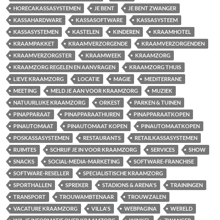
HORECAKASSASYSTEMEN
JE BENT
JE BENT ZWANGER
KASSAHARDWARE
KASSASOFTWARE
KASSASYSTEEM
KASSASYSTEMEN
KASTELEN
KINDEREN
KRAAMHOTEL
KRAAMPAKKET
KRAAMVERZORGENDE
KRAAMVERZORGENDEN
KRAAMVERZORGSTER
KRAAMWEEK
KRAAMZORG
KRAAMZORG REGELEN EN AANVRAGEN
KRAAMZORG THUIS
LIEVE KRAAMZORG
LOCATIE
MAGIE
MEDITERRANE
MEETING
MELD JE AAN VOOR KRAAMZORG
MUZIEK
NATUURLIJKE KRAAMZORG
ORKEST
PARKEN & TUINEN
PINAPPARAAT
PINAPPARAATHUREN
PINAPPARAATKOPEN
PINAUTOMAAT
PINAUTOMAAT KOPEN
PINAUTOMAATKOPEN
POSKASSASYSTEMEN
RESTAURANTS
RETAILKASSASYSTEMEN
RUIMTES
SCHRIJF JE IN VOOR KRAAMZORG
SERVICES
SHOW
SNACKS
SOCIAL-MEDIA-MARKETING
SOFTWARE-FRANCHISE
SOFTWARE-RESELLER
SPECIALISTISCHE KRAAMZORG
SPORTHALLEN
SPREKER
STADIONS & ARENA'S
TRAININGEN
TRANSPORT
TROUWAMBTENAAR
TROUWZALEN
VACATURE KRAAMZORG
VILLA'S
WEBPAGINA
WERELD