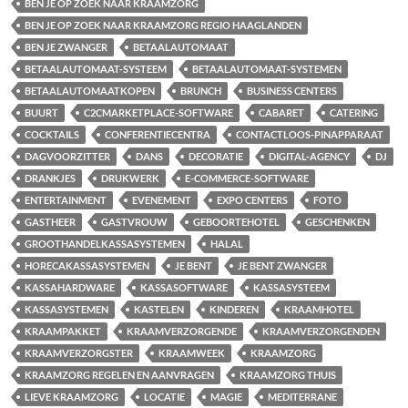
BEN JE OP ZOEK NAAR KRAAMZORG
BEN JE OP ZOEK NAAR KRAAMZORG REGIO HAAGLANDEN
BEN JE ZWANGER
BETAALAUTOMAAT
BETAALAUTOMAAT-SYSTEEM
BETAALAUTOMAAT-SYSTEMEN
BETAALAUTOMAATKOPEN
BRUNCH
BUSINESS CENTERS
BUURT
C2CMARKETPLACE-SOFTWARE
CABARET
CATERING
COCKTAILS
CONFERENTIECENTRA
CONTACTLOOS-PINAPPARAAT
DAGVOORZITTER
DANS
DECORATIE
DIGITAL-AGENCY
DJ
DRANKJES
DRUKWERK
E-COMMERCE-SOFTWARE
ENTERTAINMENT
EVENEMENT
EXPO CENTERS
FOTO
GASTHEER
GASTVROUW
GEBOORTEHOTEL
GESCHENKEN
GROOTHANDELKASSASYSTEMEN
HALAL
HORECAKASSASYSTEMEN
JE BENT
JE BENT ZWANGER
KASSAHARDWARE
KASSASOFTWARE
KASSASYSTEEM
KASSASYSTEMEN
KASTELEN
KINDEREN
KRAAMHOTEL
KRAAMPAKKET
KRAAMVERZORGENDE
KRAAMVERZORGENDEN
KRAAMVERZORGSTER
KRAAMWEEK
KRAAMZORG
KRAAMZORG REGELEN EN AANVRAGEN
KRAAMZORG THUIS
LIEVE KRAAMZORG
LOCATIE
MAGIE
MEDITERRANE