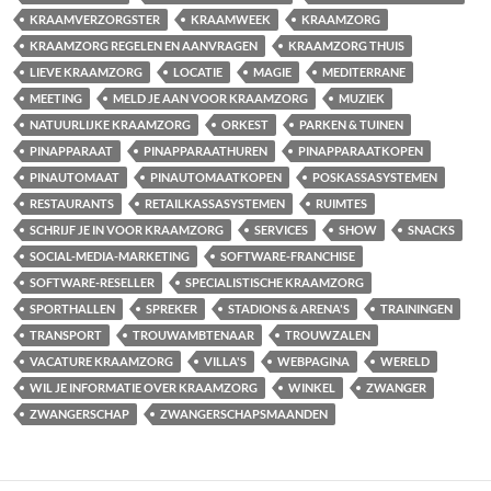
KRAAMVERZORGSTER
KRAAMWEEK
KRAAMZORG
KRAAMZORG REGELEN EN AANVRAGEN
KRAAMZORG THUIS
LIEVE KRAAMZORG
LOCATIE
MAGIE
MEDITERRANE
MEETING
MELD JE AAN VOOR KRAAMZORG
MUZIEK
NATUURLIJKE KRAAMZORG
ORKEST
PARKEN & TUINEN
PINAPPARAAT
PINAPPARAATHUREN
PINAPPARAATKOPEN
PINAUTOMAAT
PINAUTOMAATKOPEN
POSKASSASYSTEMEN
RESTAURANTS
RETAILKASSASYSTEMEN
RUIMTES
SCHRIJF JE IN VOOR KRAAMZORG
SERVICES
SHOW
SNACKS
SOCIAL-MEDIA-MARKETING
SOFTWARE-FRANCHISE
SOFTWARE-RESELLER
SPECIALISTISCHE KRAAMZORG
SPORTHALLEN
SPREKER
STADIONS & ARENA'S
TRAININGEN
TRANSPORT
TROUWAMBTENAAR
TROUWZALEN
VACATURE KRAAMZORG
VILLA'S
WEBPAGINA
WERELD
WIL JE INFORMATIE OVER KRAAMZORG
WINKEL
ZWANGER
ZWANGERSCHAP
ZWANGERSCHAPSMAANDEN