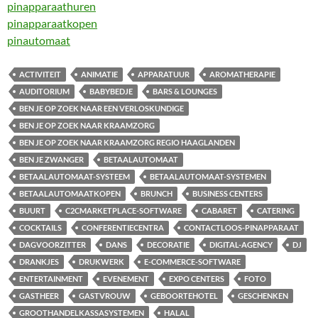
pinapparaathuren
pinapparaatkopen
pinautomaat
ACTIVITEIT
ANIMATIE
APPARATUUR
AROMATHERAPIE
AUDITORIUM
BABYBEDJE
BARS & LOUNGES
BEN JE OP ZOEK NAAR EEN VERLOSKUNDIGE
BEN JE OP ZOEK NAAR KRAAMZORG
BEN JE OP ZOEK NAAR KRAAMZORG REGIO HAAGLANDEN
BEN JE ZWANGER
BETAALAUTOMAAT
BETAALAUTOMAAT-SYSTEEM
BETAALAUTOMAAT-SYSTEMEN
BETAALAUTOMAATKOPEN
BRUNCH
BUSINESS CENTERS
BUURT
C2CMARKETPLACE-SOFTWARE
CABARET
CATERING
COCKTAILS
CONFERENTIECENTRA
CONTACTLOOS-PINAPPARAAT
DAGVOORZITTER
DANS
DECORATIE
DIGITAL-AGENCY
DJ
DRANKJES
DRUKWERK
E-COMMERCE-SOFTWARE
ENTERTAINMENT
EVENEMENT
EXPO CENTERS
FOTO
GASTHEER
GASTVROUW
GEBOORTEHOTEL
GESCHENKEN
GROOTHANDELKASSASYSTEMEN
HALAL