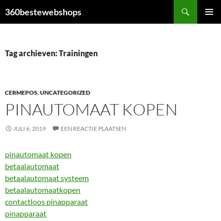
Ga
Zoeken
360bestewebshops
naar
PRIMAI
de
MENU
inhoud
Tag archieven: Trainingen
CERMEPOS
,
UNCATEGORIZED
PINAUTOMAAT KOPEN
JULI 6, 2019
EEN REACTIE PLAATSEN
pinautomaat kopen
betaalautomaat
betaalautomaat systeem
betaalautomaatkopen
contactloos pinapparaat
pinapparaat