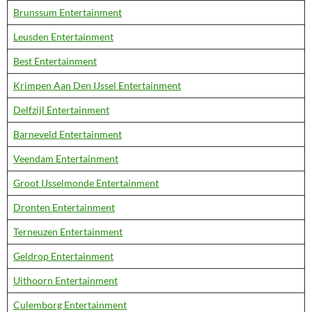
Brunssum Entertainment
Leusden Entertainment
Best Entertainment
Krimpen Aan Den IJssel Entertainment
Delfzijl Entertainment
Barneveld Entertainment
Veendam Entertainment
Groot IJsselmonde Entertainment
Dronten Entertainment
Terneuzen Entertainment
Geldrop Entertainment
Uithoorn Entertainment
Culemborg Entertainment