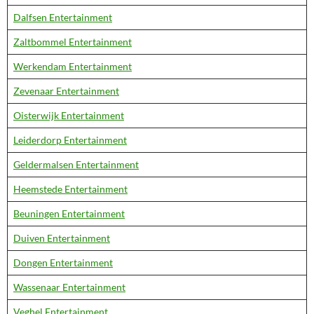
Dalfsen Entertainment
Zaltbommel Entertainment
Werkendam Entertainment
Zevenaar Entertainment
Oisterwijk Entertainment
Leiderdorp Entertainment
Geldermalsen Entertainment
Heemstede Entertainment
Beuningen Entertainment
Duiven Entertainment
Dongen Entertainment
Wassenaar Entertainment
Veghel Entertainment