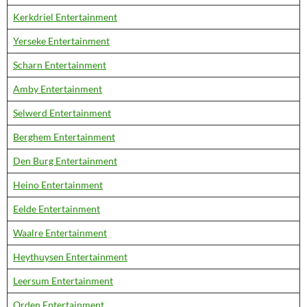
Kerkdriel Entertainment
Yerseke Entertainment
Scharn Entertainment
Amby Entertainment
Selwerd Entertainment
Berghem Entertainment
Den Burg Entertainment
Heino Entertainment
Eelde Entertainment
Waalre Entertainment
Heythuysen Entertainment
Leersum Entertainment
Orden Entertainment