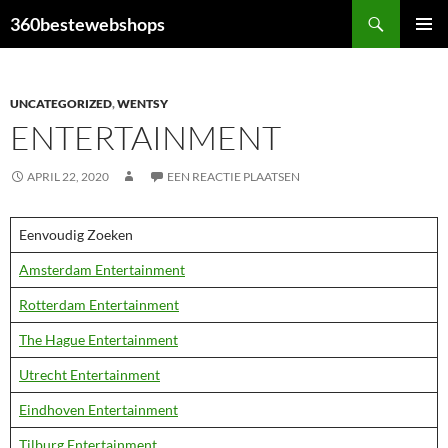
Ga
Zoeken
360bestewebshops
naar
PRIMAI
de
MENU
inhoud
UNCATEGORIZED
,
WENTSY
ENTERTAINMENT
APRIL 22, 2020
EEN REACTIE PLAATSEN
Eenvoudig Zoeken
Amsterdam Entertainment
Rotterdam Entertainment
The Hague Entertainment
Utrecht Entertainment
Eindhoven Entertainment
Tilburg Entertainment