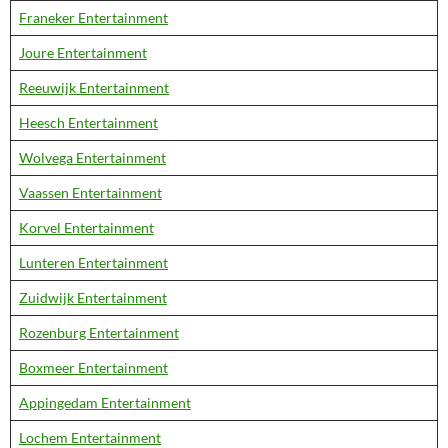
Franeker Entertainment
Joure Entertainment
Reeuwijk Entertainment
Heesch Entertainment
Wolvega Entertainment
Vaassen Entertainment
Korvel Entertainment
Lunteren Entertainment
Zuidwijk Entertainment
Rozenburg Entertainment
Boxmeer Entertainment
Appingedam Entertainment
Lochem Entertainment