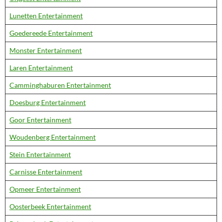
Lunetten Entertainment
Goedereede Entertainment
Monster Entertainment
Laren Entertainment
Camminghaburen Entertainment
Doesburg Entertainment
Goor Entertainment
Woudenberg Entertainment
Stein Entertainment
Carnisse Entertainment
Opmeer Entertainment
Oosterbeek Entertainment