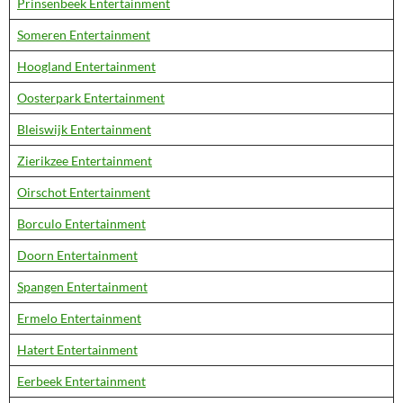
Prinsenbeek Entertainment
Someren Entertainment
Hoogland Entertainment
Oosterpark Entertainment
Bleiswijk Entertainment
Zierikzee Entertainment
Oirschot Entertainment
Borculo Entertainment
Doorn Entertainment
Spangen Entertainment
Ermelo Entertainment
Hatert Entertainment
Eerbeek Entertainment