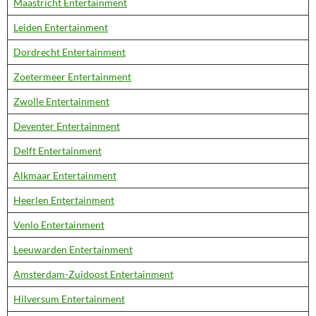
Maastricht Entertainment
Leiden Entertainment
Dordrecht Entertainment
Zoetermeer Entertainment
Zwolle Entertainment
Deventer Entertainment
Delft Entertainment
Alkmaar Entertainment
Heerlen Entertainment
Venlo Entertainment
Leeuwarden Entertainment
Amsterdam-Zuidoost Entertainment
Hilversum Entertainment