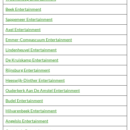
Beek Entertainment
Sappemeer Entertainment
Axel Entertainment
Emmer-Compascuum Entertainment
Lindenheuvel Entertainment
De Kruiskamp Entertainment
Rijnsburg Entertainment
Heeswijk-Dinther Entertainment
Ouderkerk Aan De Amstel Entertainment
Budel Entertainment
Hilvarenbeek Entertainment
Angelslo Entertainment