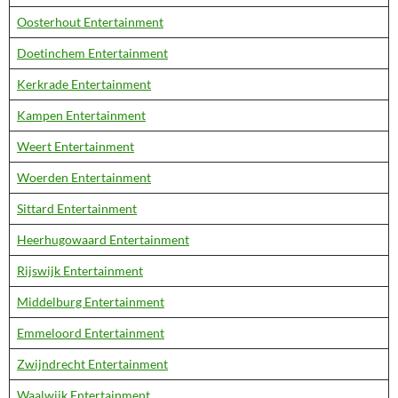
Oosterhout Entertainment
Doetinchem Entertainment
Kerkrade Entertainment
Kampen Entertainment
Weert Entertainment
Woerden Entertainment
Sittard Entertainment
Heerhugowaard Entertainment
Rijswijk Entertainment
Middelburg Entertainment
Emmeloord Entertainment
Zwijndrecht Entertainment
Waalwijk Entertainment