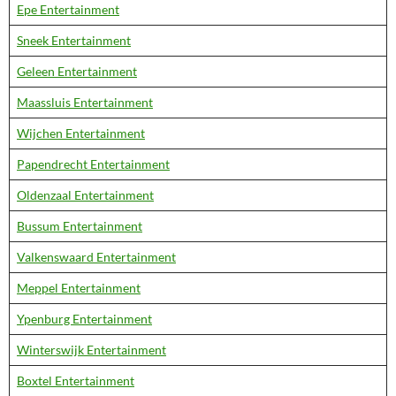
Epe Entertainment
Sneek Entertainment
Geleen Entertainment
Maassluis Entertainment
Wijchen Entertainment
Papendrecht Entertainment
Oldenzaal Entertainment
Bussum Entertainment
Valkenswaard Entertainment
Meppel Entertainment
Ypenburg Entertainment
Winterswijk Entertainment
Boxtel Entertainment