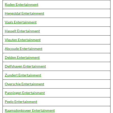
Roden Entertainment
Hengstdal Entertainment
Vaals Entertainment
Hasselt Entertainment
Vleuten Entertainment
Abcoude Entertainment
Delden Entertainment
Delfshaven Entertainment
Zundert Entertainment
Overschie Entertainment
Panningen Entertainment
Peelo Entertainment
Raamsdonksveer Entertainment