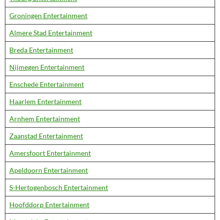
Groningen Entertainment
Almere Stad Entertainment
Breda Entertainment
Nijmegen Entertainment
Enschede Entertainment
Haarlem Entertainment
Arnhem Entertainment
Zaanstad Entertainment
Amersfoort Entertainment
Apeldoorn Entertainment
S-Hertogenbosch Entertainment
Hoofddorp Entertainment