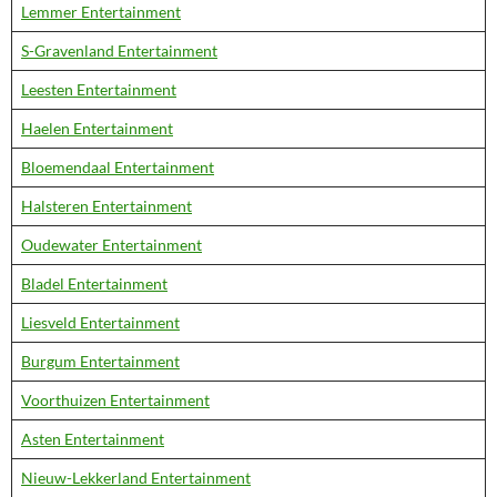
Lemmer Entertainment
S-Gravenland Entertainment
Leesten Entertainment
Haelen Entertainment
Bloemendaal Entertainment
Halsteren Entertainment
Oudewater Entertainment
Bladel Entertainment
Liesveld Entertainment
Burgum Entertainment
Voorthuizen Entertainment
Asten Entertainment
Nieuw-Lekkerland Entertainment