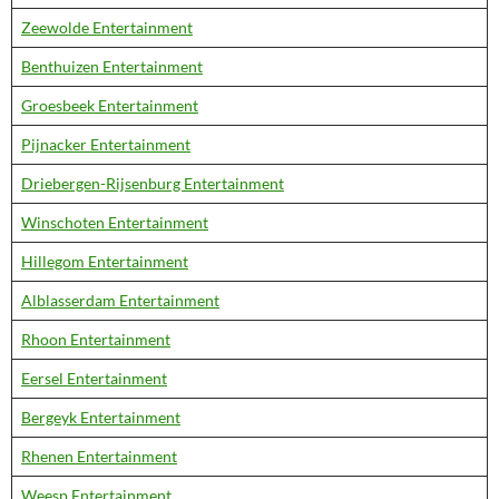
Zeewolde Entertainment
Benthuizen Entertainment
Groesbeek Entertainment
Pijnacker Entertainment
Driebergen-Rijsenburg Entertainment
Winschoten Entertainment
Hillegom Entertainment
Alblasserdam Entertainment
Rhoon Entertainment
Eersel Entertainment
Bergeyk Entertainment
Rhenen Entertainment
Weesp Entertainment