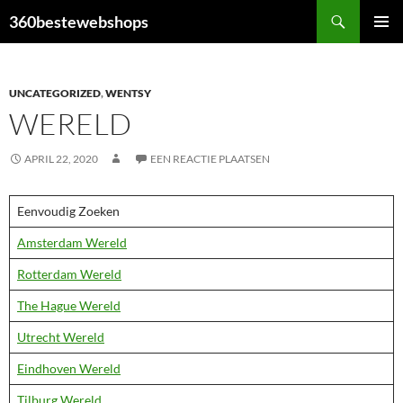
Ga
Zoeken
360bestewebshops
naar
PRIMAI
de
MENU
inhoud
UNCATEGORIZED
,
WENTSY
WERELD
APRIL 22, 2020
EEN REACTIE PLAATSEN
Eenvoudig Zoeken
Amsterdam Wereld
Rotterdam Wereld
The Hague Wereld
Utrecht Wereld
Eindhoven Wereld
Tilburg Wereld