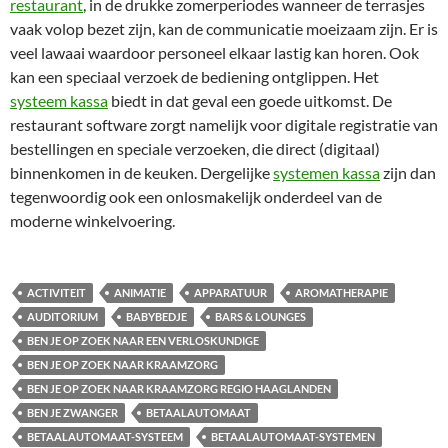
restaurant
, in de drukke zomerperiodes wanneer de terrasjes
vaak volop bezet zijn, kan de communicatie moeizaam zijn. Er is
veel lawaai waardoor personeel elkaar lastig kan horen. Ook
kan een speciaal verzoek de bediening ontglippen. Het
systeem kassa
biedt in dat geval een goede uitkomst. De
restaurant software zorgt namelijk voor digitale registratie van
bestellingen en speciale verzoeken, die direct (digitaal)
binnenkomen in de keuken. Dergelijke
systemen kassa
zijn dan
tegenwoordig ook een onlosmakelijk onderdeel van de
moderne winkelvoering.
ACTIVITEIT
ANIMATIE
APPARATUUR
AROMATHERAPIE
AUDITORIUM
BABYBEDJE
BARS & LOUNGES
BEN JE OP ZOEK NAAR EEN VERLOSKUNDIGE
BEN JE OP ZOEK NAAR KRAAMZORG
BEN JE OP ZOEK NAAR KRAAMZORG REGIO HAAGLANDEN
BEN JE ZWANGER
BETAALAUTOMAAT
BETAALAUTOMAAT-SYSTEEM
BETAALAUTOMAAT-SYSTEMEN