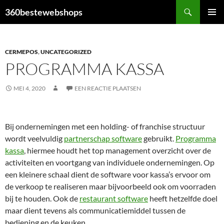
Ga
Zoeken
360bestewebshops
naar
PRIMAI
de
MENU
inhoud
CERMEPOS
,
UNCATEGORIZED
PROGRAMMA KASSA
MEI 4, 2020
EEN REACTIE PLAATSEN
Bij ondernemingen met een holding- of franchise structuur
wordt veelvuldig
partnerschap software
gebruikt.
Programma
kassa
, hiermee houdt het top management overzicht over de
activiteiten en voortgang van individuele ondernemingen. Op
een kleinere schaal dient de software voor kassa’s ervoor om
de verkoop te realiseren maar bijvoorbeeld ook om voorraden
bij te houden. Ook de
restaurant software
heeft hetzelfde doel
maar dient tevens als communicatiemiddel tussen de
bediening en de keuken.