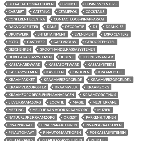
BETAALAUTOMAATKOPEN
BRUNCH
BUSINESS CENTERS
CABARET
CATERING
CERMEPOS
COCKTAILS
CONFERENTIECENTRA
CONTACTLOOS-PINAPPARAAT
DAGVOORZITTER
DANS
DECORATIE
DJ
DRANKJES
DRUKWERK
ENTERTAINMENT
EVENEMENT
EXPO CENTERS
FOTO
GASTHEER
GASTVROUW
GEBOORTEHOTEL
GESCHENKEN
GROOTHANDELKASSASYSTEMEN
HORECAKASSASYSTEMEN
JE BENT
JE BENT ZWANGER
KASSAHARDWARE
KASSASOFTWARE
KASSASYSTEEM
KASSASYSTEMEN
KASTELEN
KINDEREN
KRAAMHOTEL
KRAAMPAKKET
KRAAMVERZORGENDE
KRAAMVERZORGENDEN
KRAAMVERZORGSTER
KRAAMWEEK
KRAAMZORG
KRAAMZORG REGELEN EN AANVRAGEN
KRAAMZORG THUIS
LIEVE KRAAMZORG
LOCATIE
MAGIE
MEDITERRANE
MEETING
MELD JE AAN VOOR KRAAMZORG
MUZIEK
NATUURLIJKE KRAAMZORG
ORKEST
PARKEN & TUINEN
PINAPPARAAT
PINAPPARAATHUREN
PINAPPARAATKOPEN
PINAUTOMAAT
PINAUTOMAATKOPEN
POSKASSASYSTEMEN
RESTAURANTS
RETAILKASSASYSTEMEN
RUIMTES