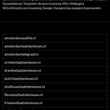
Trouwambtenaar
Trouwzalen
Vacature kraamzorg
Villa's
Webpagina
Wil je informatie over kraamzorg
Zwanger
Zwangerschap
zwangerschapsmaanden
amsterdamauditie.nl
amsterdamlaatstenieuws.nl
amsterdamtelegraaf.nl
arnhemlaatstenieuws.nl
drenthelaatstenieuws.nl
dutchlaatstenieuws.nl
eindhovenlaatstenieuws.nl
flevolandlaatstenieuws.nl
frieslandlaatstenieuws.nl