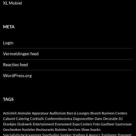
XL Mobiel
META
Login
Vermeldingen feed
Reacties feed
WordPress.org
TAGS
Activiteit
Animatie
Apparatuur
Auditorium
Bars & Lounges
Brunch
Business Centers
Cabaret
Catering
Cocktails
Conferentiecentra
Dagvoorzitter
Dans
Decoratie
DJ
Drankjes
Drukwerk
Entertainment
Evenement
Expo Centers
Foto
Gastheer
Gastvrouw
Geschenken
Kastelen
Restaurants
Ruimtes
Services
Show
Snacks
Specialistische kraamzorg
Sporthallen
Spreker
Stadions & Arena's
Trainingen
Transport