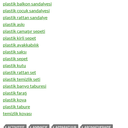
plastik balkon sandalyesi
plastik çocuk sandalyesi
plastik rattan sandalye
plastik askı
plastik çamaşır sepeti
plastik kirli sepet
plastik ayakkabılık
plastik saksı
plastik sepet
plastik kutu
plastik rattan set
plastik temizlik seti
plastik banyo taburesi
plastik faraş
plastik kova
plastik tabure
temizlik kovası
ACTIVITEIT
ANIMATIE
APPARATUUR
AROMATHERAPIE