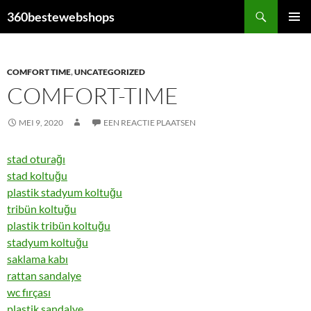
Ga
Zoeken
360bestewebshops
naar
PRIMAI
de
MENU
inhoud
COMFORT TIME
,
UNCATEGORIZED
COMFORT-TIME
MEI 9, 2020
EEN REACTIE PLAATSEN
stad oturağı
stad koltuğu
plastik stadyum koltuğu
tribün koltuğu
plastik tribün koltuğu
stadyum koltuğu
saklama kabı
rattan sandalye
wc fırçası
plastik sandalye