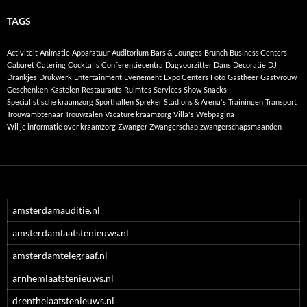
TAGS
Activiteit
Animatie
Apparatuur
Auditorium
Bars & Lounges
Brunch
Business Centers
Cabaret
Catering
Cocktails
Conferentiecentra
Dagvoorzitter
Dans
Decoratie
DJ
Drankjes
Drukwerk
Entertainment
Evenement
Expo Centers
Foto
Gastheer
Gastvrouw
Geschenken
Kastelen
Restaurants
Ruimtes
Services
Show
Snacks
Specialistische kraamzorg
Sporthallen
Spreker
Stadions & Arena's
Trainingen
Transport
Trouwambtenaar
Trouwzalen
Vacature kraamzorg
Villa's
Webpagina
Wil je informatie over kraamzorg
Zwanger
Zwangerschap
zwangerschapsmaanden
amsterdamauditie.nl
amsterdamlaatstenieuws.nl
amsterdamtelegraaf.nl
arnhemlaatstenieuws.nl
drenthelaatstenieuws.nl