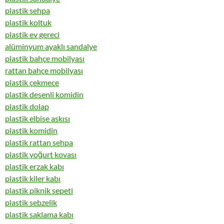
plastik sehpa
plastik koltuk
plastik ev gereci
alüminyum ayaklı sandalye
plastik bahçe mobilyası
rattan bahçe mobilyası
plastik çekmece
plastik desenli komidin
plastik dolap
plastik elbise askısı
plastik komidin
plastik rattan sehpa
plastik yoğurt kovası
plastik erzak kabı
plastik kiler kabı
plastik piknik sepeti
plastik sebzelik
plastik saklama kabı