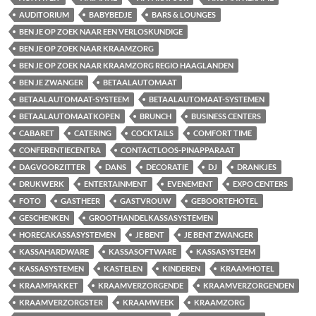
AUDITORIUM
BABYBEDJE
BARS & LOUNGES
BEN JE OP ZOEK NAAR EEN VERLOSKUNDIGE
BEN JE OP ZOEK NAAR KRAAMZORG
BEN JE OP ZOEK NAAR KRAAMZORG REGIO HAAGLANDEN
BEN JE ZWANGER
BETAALAUTOMAAT
BETAALAUTOMAAT-SYSTEEM
BETAALAUTOMAAT-SYSTEMEN
BETAALAUTOMAATKOPEN
BRUNCH
BUSINESS CENTERS
CABARET
CATERING
COCKTAILS
COMFORT TIME
CONFERENTIECENTRA
CONTACTLOOS-PINAPPARAAT
DAGVOORZITTER
DANS
DECORATIE
DJ
DRANKJES
DRUKWERK
ENTERTAINMENT
EVENEMENT
EXPO CENTERS
FOTO
GASTHEER
GASTVROUW
GEBOORTEHOTEL
GESCHENKEN
GROOTHANDELKASSASYSTEMEN
HORECAKASSASYSTEMEN
JE BENT
JE BENT ZWANGER
KASSAHARDWARE
KASSASOFTWARE
KASSASYSTEEM
KASSASYSTEMEN
KASTELEN
KINDEREN
KRAAMHOTEL
KRAAMPAKKET
KRAAMVERZORGENDE
KRAAMVERZORGENDEN
KRAAMVERZORGSTER
KRAAMWEEK
KRAAMZORG