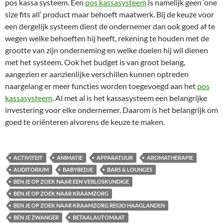
pos kassa systeem. Een
pos kassasysteem
is namelijk geen ‘one
size fits all’ product maar behoeft maatwerk. Bij de keuze voor
een dergelijk systeem dient de ondernemer dan ook goed af te
wegen welke behoeften hij heeft, rekening te houden met de
grootte van zijn onderneming en welke doelen hij wil dienen
met het systeem. Ook het budget is van groot belang,
aangezien er aanzienlijke verschillen kunnen optreden
naargelang er meer functies worden toegevoegd aan het
pos
kassasysteem
. Al met al is het kassasysteem een belangrijke
investering voor elke ondernemer. Daarom is het belangrijk om
goed te oriënteren alvorens de keuze te maken.
ACTIVITEIT
ANIMATIE
APPARATUUR
AROMATHERAPIE
AUDITORIUM
BABYBEDJE
BARS & LOUNGES
BEN JE OP ZOEK NAAR EEN VERLOSKUNDIGE
BEN JE OP ZOEK NAAR KRAAMZORG
BEN JE OP ZOEK NAAR KRAAMZORG REGIO HAAGLANDEN
BEN JE ZWANGER
BETAALAUTOMAAT