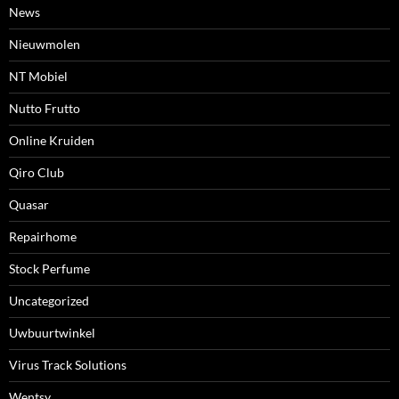
News
Nieuwmolen
NT Mobiel
Nutto Frutto
Online Kruiden
Qiro Club
Quasar
Repairhome
Stock Perfume
Uncategorized
Uwbuurtwinkel
Virus Track Solutions
Wentsy