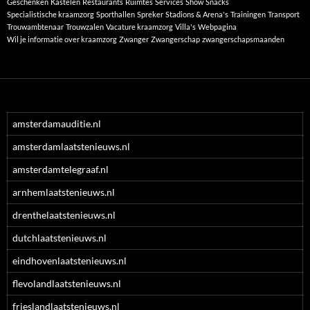
Geschenken
Kastelen
Restaurants
Ruimtes
Services
Show
Snacks
Specialistische kraamzorg
Sporthallen
Spreker
Stadions & Arena's
Trainingen
Transport
Trouwambtenaar
Trouwzalen
Vacature kraamzorg
Villa's
Webpagina
Wil je informatie over kraamzorg
Zwanger
Zwangerschap
zwangerschapsmaanden
amsterdamauditie.nl
amsterdamlaatstenieuws.nl
amsterdamtelegraaf.nl
arnhemlaatstenieuws.nl
drenthelaatstenieuws.nl
dutchlaatstenieuws.nl
eindhovenlaatstenieuws.nl
flevolandlaatstenieuws.nl
frieslandlaatstenieuws.nl