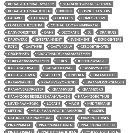
BETAALAUTOMAAT-SYSTEEM
BETAALAUTOMAAT-SYSTEMEN
BETAALAUTOMAATKOPEN
BRUNCH
BUSINESS CENTERS
CABARET
CATERING
COCKTAILS
COMFORT TIME
CONFERENTIECENTRA
CONTACTLOOS-PINAPPARAAT
DAGVOORZITTER
DANS
DECORATIE
DJ
DRANKJES
DRUKWERK
ENTERTAINMENT
EVENEMENT
EXPO CENTERS
FOTO
GASTHEER
GASTVROUW
GEBOORTEHOTEL
GESCHENKEN
GROOTHANDELKASSASYSTEMEN
HORECAKASSASYSTEMEN
JE BENT
JE BENT ZWANGER
KASSAHARDWARE
KASSASOFTWARE
KASSASYSTEEM
KASSASYSTEMEN
KASTELEN
KINDEREN
KRAAMHOTEL
KRAAMPAKKET
KRAAMVERZORGENDE
KRAAMVERZORGENDEN
KRAAMVERZORGSTER
KRAAMWEEK
KRAAMZORG
KRAAMZORG REGELEN EN AANVRAGEN
KRAAMZORG THUIS
LIEVE KRAAMZORG
LOCATIE
MAGIE
MEDITERRANE
MEETING
MELD JE AAN VOOR KRAAMZORG
MUZIEK
NATUURLIJKE KRAAMZORG
ORKEST
PARKEN & TUINEN
PINAPPARAAT
PINAPPARAATHUREN
PINAPPARAATKOPEN
PINAUTOMAAT
PINAUTOMAATKOPEN
POSKASSASYSTEMEN