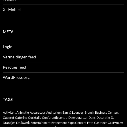
XL Mobiel
META
Login
Vermeldingen feed
Reacties feed
WordPress.org
TAGS
Activiteit
Animatie
Apparatuur
Auditorium
Bars & Lounges
Brunch
Business Centers
Cabaret
Catering
Cocktails
Conferentiecentra
Dagvoorzitter
Dans
Decoratie
DJ
Drankjes
Drukwerk
Entertainment
Evenement
Expo Centers
Foto
Gastheer
Gastvrouw