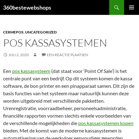
Ga
Zoeken
360bestewebshops
naar
PRIMAI
de
MENU
inhoud
CERMEPOS
,
UNCATEGORIZED
POS KASSASYSTEMEN
JULI 2, 2020
EEN REACTIE PLAATSEN
Een
pos kassasysteem
(dat staat voor ‘Point Of Sale’) is het
centrale punt van een bedrijf. Op dit systeem komen de kassa
software, de bon printer en een pinapparaat samen. Dit zijn de
basis functies van het systeem maar natuurlijk kunnen deze
worden uitgebreid met verschillende pakketten.
Urenregistratie, voorraadbeheer, personeelsadministratie,
financiële rapporten vormen slechts enkele voorbeelden van
de verschillende mogelijkheden die
pos kassasystemen kopen
bieden. Met de komst van de moderne kassasystemen is
automatisering van de werkvloer eenvoudiger geworden.